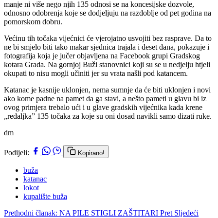
manje ni više nego njih 135 odnosi se na koncesijske dozvole,
odnosno odobrenja koje se dodjeljuju na razdoblje od pet godina na
pomorskom dobru.
Većinu tih točaka vijećnici će vjerojatno usvojiti bez rasprave. Da to
ne bi smjelo biti tako makar sjednica trajala i deset dana, pokazuje i
fotografija koja je jučer objavljena na Facebook grupi Gradskog
kotara Grada. Na gornjoj Buži stanovnici koji su se u nedjelju htjeli
okupati to nisu mogli učiniti jer su vrata našli pod katancem.
Katanac je kasnije uklonjen, nema sumnje da će biti uklonjen i novi
ako kome padne na pamet da ga stavi, a nešto pameti u glavu bi iz
ovog primjera trebalo ući i u glave gradskih vijećnika kada krene
„redaljka” 135 točaka za koje su oni dosad navikli samo dizati ruke.
dm
Podijeli:
Kopirano!
buža
katanac
lokot
kupalište buža
Prethodni članak: NA PILE STIGLI ZAŠTITARI
Pret
Sljedeći