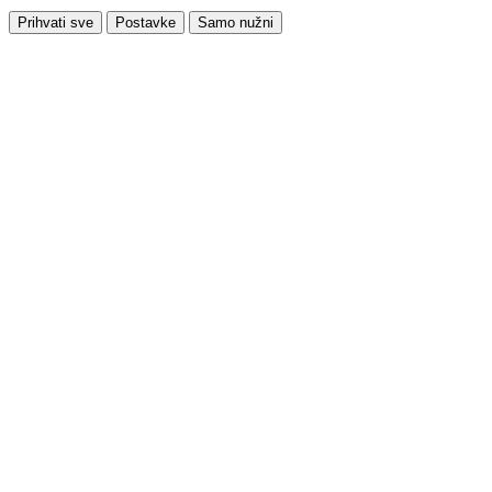
Prihvati sve
Postavke
Samo nužni