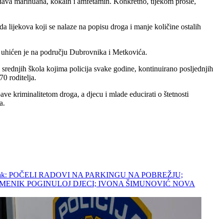
dava marihuana, kokain i amfetamin. Konkretno, tijekom prošle,
 lijekova koji se nalaze na popisu droga i manje količine ostalih
 uhićen je na području Dubrovnika i Metkovića.
 srednjih škola kojima policija svake godine, kontinuirano posljednjih
0 roditelja.
ave kriminalitetom droga, a djecu i mlade educirati o štetnosti
a.
lanak: POČELI RADOVI NA PARKINGU NA POBREŽJU;
OMENIK POGINULOJ DJECI; IVONA ŠIMUNOVIĆ NOVA