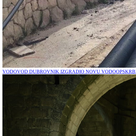
VODOVOD DUBROVNIK IZGRADIO NOVU VODOOPSKRBN