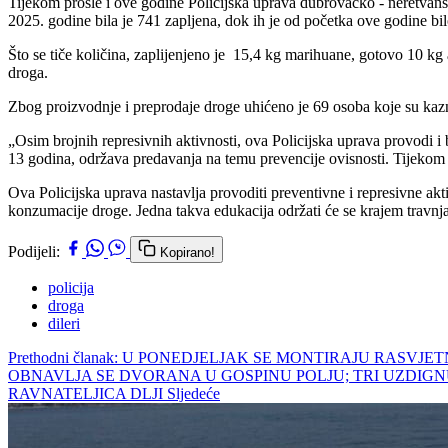
Tijekom prošle i ove godine Policijska uprava dubrovačko - neretvan
2025. godine bila je 741 zapljena, dok ih je od početka ove godine b
Što se tiče količina, zaplijenjeno je 15,4 kg marihuane, gotovo 10 kg
droga.
Zbog proizvodnje i preprodaje droge uhićeno je 69 osoba koje su ka
„Osim brojnih represivnih aktivnosti, ova Policijska uprava provodi i
13 godina, održava predavanja na temu prevencije ovisnosti. Tijekom 
Ova Policijska uprava nastavlja provoditi preventivne i represivne akti
konzumacije droge. Jedna takva edukacija održati će se krajem travn
Podijeli:
Kopirano!
policija
droga
dileri
Prethodni članak: U PONEDJELJAK SE MONTIRAJU RASVJ
OBNAVLJA SE DVORANA U GOSPINU POLJU; TRI UZDIGNU
RAVNATELJICA DLJI
Sljedeće