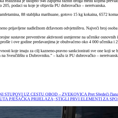
ska realizirala je ukupno 946 zapljena raznih droga među kojima prevla
ilo 205, podaci su koje je objavila PU dubrovačko – neretvanska.
 amfetamina, 88 stabljika marihuane, gotovo 15 kg kokaina, 6572 komada
zneno prijavljene nadležnom državnom odvjetništvu. Najveći broj osoba
 brojne sustavne preventivne aktivnosti usmjerene na učenike osnovnih i
prošle i ove godine predavanjima je obuhvaćeno oko 4 000 učenika i 27
vnosti koje imaju za cilj kazneno-pravno sankcionirati sve one koji se b
ja na Sveučilištu u Dubrovniku.” – kažu iz PU dubrovačko – neretvansk
ETNI STUPOVI UZ CESTU OBOD – ZVEKOVICA
Pret
Sljedeći č
TA PJEŠAČKA PRIJELAZA; STIGLI PRVI ELEMENTI ZA SP