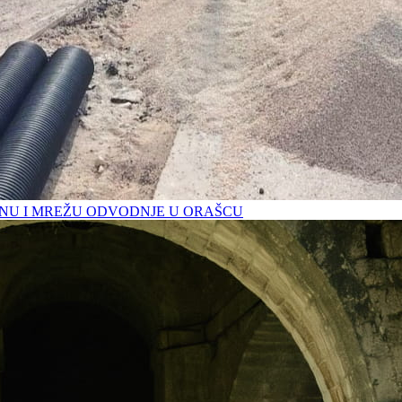
U I MREŽU ODVODNJE U ORAŠCU