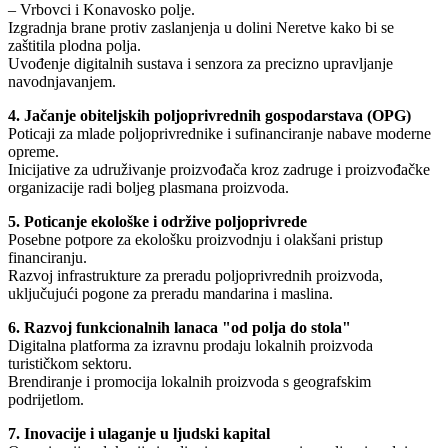
– Vrbovci i Konavosko polje.
Izgradnja brane protiv zaslanjenja u dolini Neretve kako bi se
zaštitila plodna polja.
Uvođenje digitalnih sustava i senzora za precizno upravljanje
navodnjavanjem.
4. Jačanje obiteljskih poljoprivrednih gospodarstava (OPG)
Poticaji za mlade poljoprivrednike i sufinanciranje nabave moderne
opreme.
Inicijative za udruživanje proizvođača kroz zadruge i proizvođačke
organizacije radi boljeg plasmana proizvoda.
5. Poticanje ekološke i održive poljoprivrede
Posebne potpore za ekološku proizvodnju i olakšani pristup
financiranju.
Razvoj infrastrukture za preradu poljoprivrednih proizvoda,
uključujući pogone za preradu mandarina i maslina.
6. Razvoj funkcionalnih lanaca "od polja do stola"
Digitalna platforma za izravnu prodaju lokalnih proizvoda
turističkom sektoru.
Brendiranje i promocija lokalnih proizvoda s geografskim
podrijetlom.
7. Inovacije i ulaganje u ljudski kapital