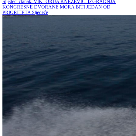
Sljedeći članak: VIKTORIJA KNEŽEVIĆ: IZGRADNJA
KONGRESNE DVORANE MORA BITI JEDAN OD
PRIORITETA
Sljedeće