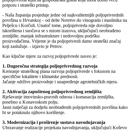
potporu i strateški pristup.
- Naša županija posjeduje jedne od najkvalitetnijih poljoprivrednih
površina u Hrvatskoj – od delte Neretve do vinograda i maslinika na
Pelješcu i Korčuli. Unatoč tome, poljoprivreda nije dovoljno
iskorištena i suočava se s nizom izazova, uključujući neobrađeno
zemljište, manjak infrastrukture i nedovoljnu podršku
proizvođačima. Vrijeme je da poljoprivredi damo strateški značaj
koji zaslužuje. - izjavio je Petrov.
Kao ključne mjere za razvoj poljoprivrede naveo je:
1. Dugoročna strategija poljoprivrednog razvoja
Kreiranje strateškog plana razvoja poljoprivrede s fokusom na
specifične lokalitete i klimatske prednosti.
Jačanje održive proizvodnje i unapređenje agrotehničkih mjera.
2. Aktivacija zapuštenog poljoprivrednog zemljišta
Rješavanje imovinsko-pravnih odnosa i komasacija zemljišta,
posebno u Konavoskom polju.
Jasni natječaji za dodjelu neobrađenih poljoprivrednih površina kako
bi se potaknulo njihovo korištenje.
3. Modernizacija i proširenje sustava navodnjavanja
Ubrzavanje realizacije projekata navodnjavanja, uključujući Koševo