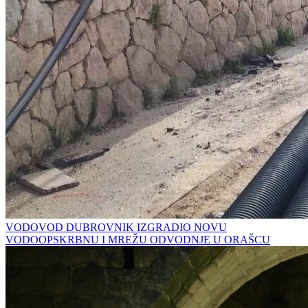
VODOVOD DUBROVNIK IZGRADIO NOVU
VODOOPSKRBNU I MREŽU ODVODNJE U ORAŠCU