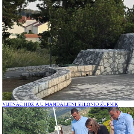
VIJENAC HDZ-A U MANDALJENI SKLONIO ŽUPNIK