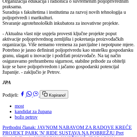
Organizacija edukacija i radionica o suvremenim poljoprivrednim
praksama.
Suradnja s fakultetima i institutima za razvoj novih tehnologija u
poljoprivredi i marikulturi.
Stvaranje agrotehnoloških inkubatora za inovativne projekte.
- Aktualna vlast nije uspjela provesti ključne projekte poput
aktivacije poljoprivrednog zemljišta i pokretanja proizvođačkih
organizacija. Više nemamo vremena za parcijalne i nepotpune mjere.
Potrebno je jasno definirati poljoprivredu kao stratešku gospodarsku
granu, ulagati u inovacije i podržati proizvođače. Na taj način
osiguravamo prehrambenu sigurnost, stabilne prihode za obitelji
koje se bave poljoprivredom i jačamo gospodarski potencijal
županije. - zaključio je Petrov.
JPA
Podijeli:
Kopirano!
most
kandidat za župana
božo petrov
Prethodni članak: JAVNOM NABAVOM ZA RADOVE KREĆE
PROJEKT PARK 'N' RIDE SUSTAVA NA POBREŽJU
Pret