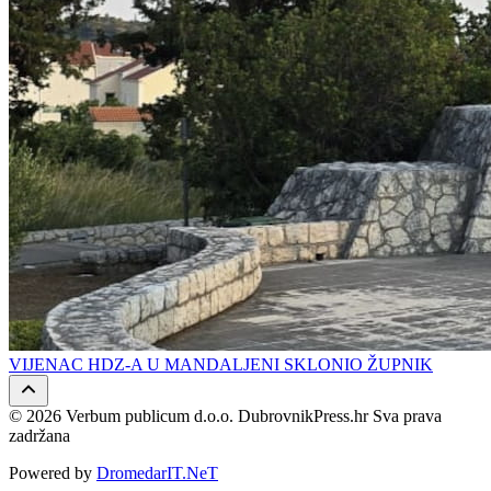
VIJENAC HDZ-A U MANDALJENI SKLONIO ŽUPNIK
© 2026 Verbum publicum d.o.o. DubrovnikPress.hr Sva prava
zadržana
Powered by
DromedarIT.NeT