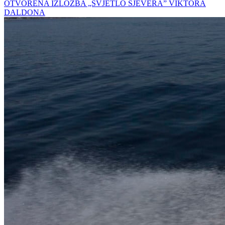
OTVORENA IZLOŽBA „SVJETLO SJEVERA” VIKTORA
DALDONA