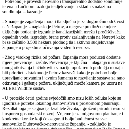
- Potrebno je provesti neovisno i transparentno dodatno sondiranje
terena u Lučinom razdolju te djelovanje u skladu s nalazima
sondiranja. – kazao je.
- Smanjenje zagađenja mora i tla ključno je za dugoročnu održivost
naše županije. - naglasio je Petrov, a njegove predložene mjere
uključuju poticanje izgradnje kanalizacijskih mreža i pročišćivača
otpadnih voda, izgradnju brane protiv zaslanjivanja na Neretvi kako
bi se zaštitilo 3.500 hektara plodnog tla i aktivno sudjelovanje
županije u projektima očuvanja vodenih resursa.
- Zbog visokog rizika od požara, županija mora poduzeti dodatne
mjere prevencije i zaštite. Prevencija je ključna – ulaganja u sustave
ranog otkrivanja i učinkovitu sanaciju opožarenih područja moraju
biti prioritet. - istaknuo je Petrov kazavši kako je potrebno bolje
upravljanje privatnim i javnim šumama te razvijanje sustava za rano
otkrivanje i gašenje požara, uključujući mreže kamera po uzoru na
ALERTWildfire sustav.
- U protekle četiri godine svjedočili smo nizu loših odluka koje su
ignorirale potrebe lokalnog stanovništva u prostornom planiranju.
Rezultat toga je stagnacija kvalitete života, ugroženi prirodni resursi
i usporen gospodarski razvoj. Vrijeme je za odgovorno planiranje i
konkretne korake koji će osigurati bolju budućnost za sve
stanovnike Dubrovačko-neretvanske županije. - zaključio je