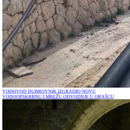
VODOVOD DUBROVNIK IZGRADIO NOVU
VODOOPSKRBNU I MREŽU ODVODNJE U ORAŠCU