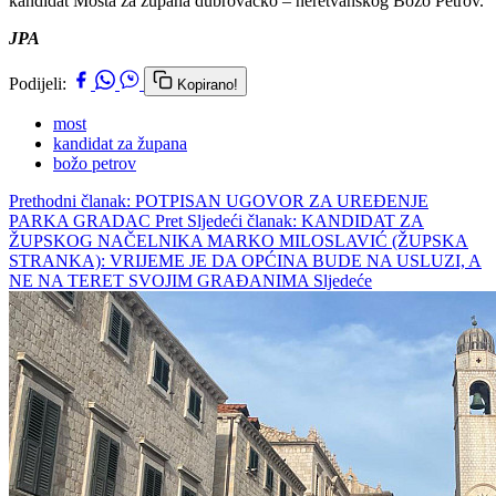
kandidat Mosta za župana dubrovačko – neretvanskog Božo Petrov.
JPA
Podijeli:
Kopirano!
most
kandidat za župana
božo petrov
Prethodni članak: POTPISAN UGOVOR ZA UREĐENJE
PARKA GRADAC
Pret
Sljedeći članak: KANDIDAT ZA
ŽUPSKOG NAČELNIKA MARKO MILOSLAVIĆ (ŽUPSKA
STRANKA): VRIJEME JE DA OPĆINA BUDE NA USLUZI, A
NE NA TERET SVOJIM GRAĐANIMA
Sljedeće