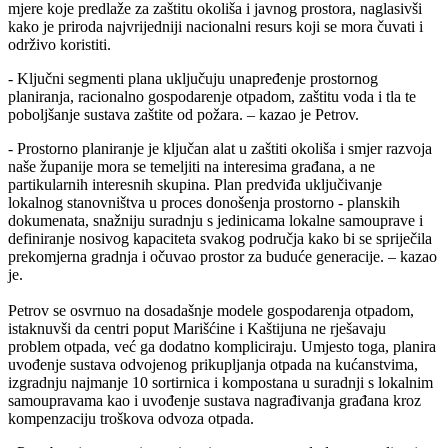
mjere koje predlaže za zaštitu okoliša i javnog prostora, naglasivši
kako je priroda najvrijedniji nacionalni resurs koji se mora čuvati i
održivo koristiti.
- Ključni segmenti plana uključuju unapređenje prostornog
planiranja, racionalno gospodarenje otpadom, zaštitu voda i tla te
poboljšanje sustava zaštite od požara. – kazao je Petrov.
- Prostorno planiranje je ključan alat u zaštiti okoliša i smjer razvoja
naše županije mora se temeljiti na interesima građana, a ne
partikularnih interesnih skupina. Plan predviđa uključivanje
lokalnog stanovništva u proces donošenja prostorno - planskih
dokumenata, snažniju suradnju s jedinicama lokalne samouprave i
definiranje nosivog kapaciteta svakog područja kako bi se spriječila
prekomjerna gradnja i očuvao prostor za buduće generacije. – kazao
je.
Petrov se osvrnuo na dosadašnje modele gospodarenja otpadom,
istaknuvši da centri poput Marišćine i Kaštijuna ne rješavaju
problem otpada, već ga dodatno kompliciraju. Umjesto toga, planira
uvođenje sustava odvojenog prikupljanja otpada na kućanstvima,
izgradnju najmanje 10 sortirnica i kompostana u suradnji s lokalnim
samoupravama kao i uvođenje sustava nagrađivanja građana kroz
kompenzaciju troškova odvoza otpada.