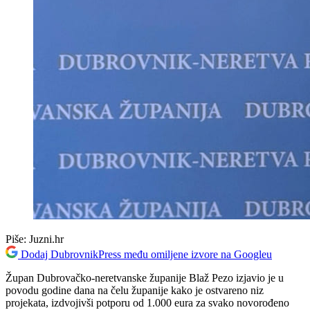
Piše:
Juzni.hr
Dodaj DubrovnikPress među omiljene izvore na Googleu
Župan Dubrovačko-neretvanske županije Blaž Pezo izjavio je u
povodu godine dana na čelu županije kako je ostvareno niz
projekata, izdvojivši potporu od 1.000 eura za svako novorođeno