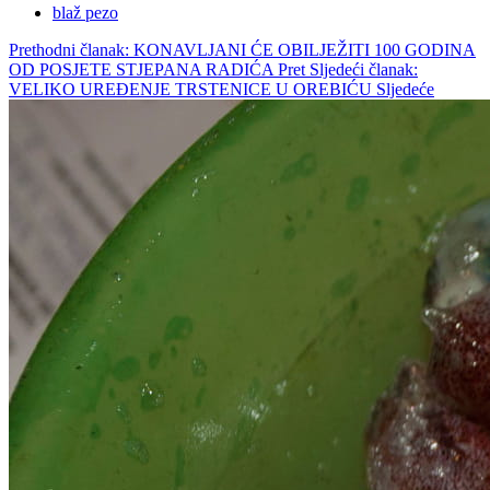
blaž pezo
Prethodni članak: KONAVLJANI ĆE OBILJEŽITI 100 GODINA
OD POSJETE STJEPANA RADIĆA
Pret
Sljedeći članak:
VELIKO UREĐENJE TRSTENICE U OREBIĆU
Sljedeće