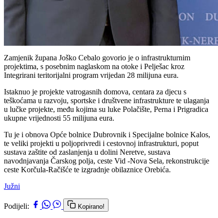
Zamjenik župana Joško Cebalo govorio je o infrastrukturnim
projektima, s posebnim naglaskom na otoke i Pelješac kroz
Integrirani teritorijalni program vrijedan 28 milijuna eura.
Istaknuo je projekte vatrogasnih domova, centara za djecu s
teškoćama u razvoju, sportske i društvene infrastrukture te ulaganja
u lučke projekte, među kojima su luke Polačište, Perna i Prigradica
ukupne vrijednosti 55 milijuna eura.
Tu je i obnova Opće bolnice Dubrovnik i Specijalne bolnice Kalos,
te veliki projekti u poljoprivredi i cestovnoj infrastrukturi, poput
sustava zaštite od zaslanjenja u dolini Neretve, sustava
navodnjavanja Čarskog polja, ceste Vid -Nova Sela, rekonstrukcije
ceste Korčula-Račišće te izgradnje obilaznice Orebića.
Južni
Podijeli:
Kopirano!