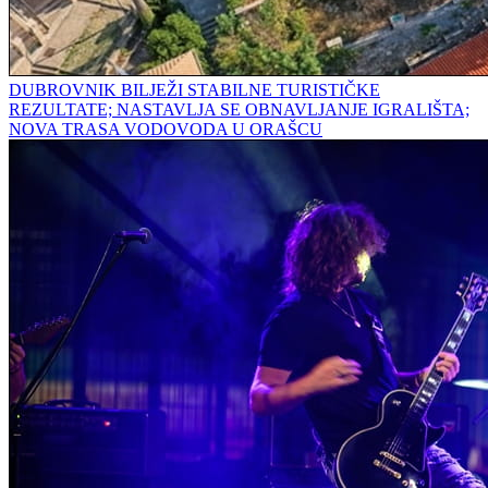
DUBROVNIK BILJEŽI STABILNE TURISTIČKE
REZULTATE; NASTAVLJA SE OBNAVLJANJE IGRALIŠTA;
NOVA TRASA VODOVODA U ORAŠCU