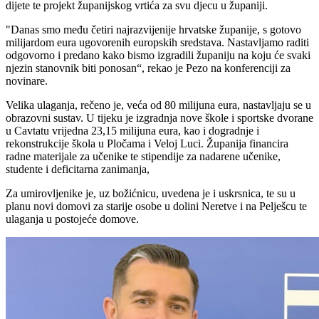
dijete te projekt županijskog vrtića za svu djecu u županiji.
"Danas smo među četiri najrazvijenije hrvatske županije, s gotovo
milijardom eura ugovorenih europskih sredstava. Nastavljamo raditi
odgovorno i predano kako bismo izgradili županiju na koju će svaki
njezin stanovnik biti ponosan“, rekao je Pezo na konferenciji za
novinare.
Velika ulaganja, rečeno je, veća od 80 milijuna eura, nastavljaju se u
obrazovni sustav. U tijeku je izgradnja nove škole i sportske dvorane
u Cavtatu vrijedna 23,15 milijuna eura, kao i dogradnje i
rekonstrukcije škola u Pločama i Veloj Luci. Županija financira
radne materijale za učenike te stipendije za nadarene učenike,
studente i deficitarna zanimanja,
Za umirovljenike je, uz božićnicu, uvedena je i uskrsnica, te su u
planu novi domovi za starije osobe u dolini Neretve i na Pelješcu te
ulaganja u postojeće domove.