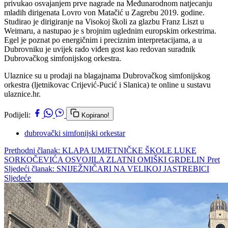
privukao osvajanjem prve nagrade na Međunarodnom natjecanju
mladih dirigenata Lovro von Matačić u Zagrebu 2019. godine.
Studirao je dirigiranje na Visokoj školi za glazbu Franz Liszt u
Weimaru, a nastupao je s brojnim uglednim europskim orkestrima.
Egel je poznat po energičnim i preciznim interpretacijama, a u
Dubrovniku je uvijek rado viđen gost kao redovan suradnik
Dubrovačkog simfonijskog orkestra.
Ulaznice su u prodaji na blagajnama Dubrovačkog simfonijskog
orkestra (ljetnikovac Crijević-Pucić i Slanica) te online u sustavu
ulaznice.hr.
Podijeli:
Kopirano!
dubrovački simfonijski orkestar
Prethodni članak: KLAPA UMJETNIČKE ŠKOLE LUKE
SORKOČEVIĆA OSVOJILA ZLATNI OMIŠKI GRDELIN
Pret
Sljedeći članak: SNIJEŽNIČARI NA VELIKOJ JASTREBICI
Sljedeće