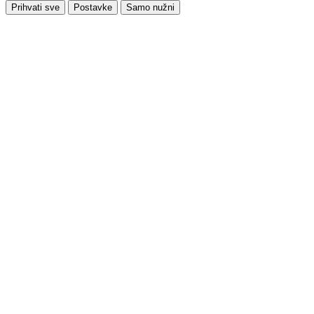
Prihvati sve
Postavke
Samo nužni