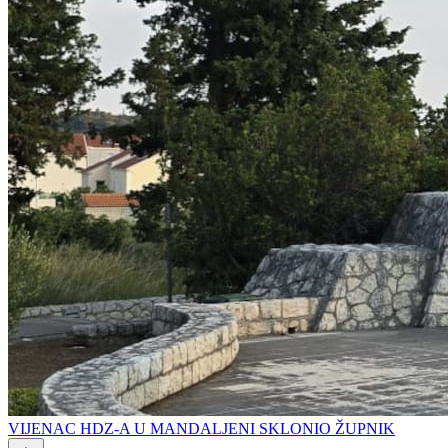
VIJENAC HDZ-A U MANDALJENI SKLONIO ŽUPNIK