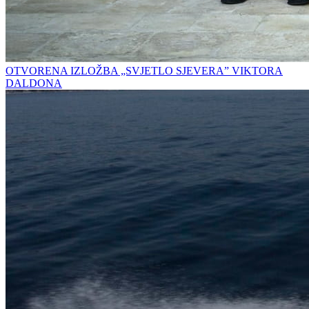
OTVORENA IZLOŽBA „SVJETLO SJEVERA” VIKTORA
DALDONA