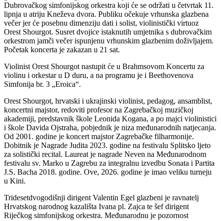
Dubrovačkog simfonijskog orkestra koji će se održati u četvrtak 11.
lipnja u atriju Kneževa dvora. Publiku očekuje vrhunska glazbena
večer jer će posebnu dimenziju dati i solist, violinistički virtuoz
Orest Shourgot. Susret dvojice istaknutih umjetnika s dubrovačkim
orkestrom jamči večer ispunjenu vrhunskim glazbenim doživljajem.
Početak koncerta je zakazan u 21 sat.
Violinist Orest Shourgot nastupit će u Brahmsovom Koncertu za
violinu i orkestar u D duru, a na programu je i Beethovenova
Simfonija br. 3 „Eroica“.
Orest Shourgot, hrvatski i ukrajinski violinist, pedagog, ansamblist,
koncertni majstor, redoviti profesor na Zagrebačkoj muzičkoj
akademiji, predstavnik škole Leonida Kogana, a po majci violinistici
i škole Davida Ojstraha, pobjednik je niza međunarodnih natjecanja.
Od 2001. godine je koncert majstor Zagrebačke filharmonije.
Dobitnik je Nagrade Judita 2023. godine na festivalu Splitsko ljeto
za solistički recital. Laureat je nagrade Neven na Međunarodnom
festivalu sv. Marko u Zagrebu za integralnu izvedbu Sonata i Partita
J.S. Bacha 2018. godine. Ove, 2026. godine je imao veliku turneju
u Kini.
Tridesetdvogodišnji dirigent Valentin Egel glazbeni je ravnatelj
Hrvatskog narodnog kazališta Ivana pl. Zajca te šef dirigent
Riječkog simfonijskog orkestra. Međunarodnu je pozornost