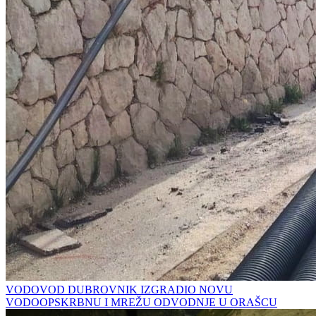
VODOVOD DUBROVNIK IZGRADIO NOVU
VODOOPSKRBNU I MREŽU ODVODNJE U ORAŠCU