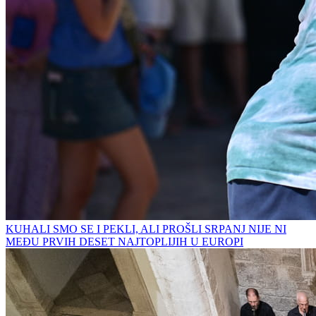
KUHALI SMO SE I PEKLI, ALI PROŠLI SRPANJ NIJE NI
MEĐU PRVIH DESET NAJTOPLIJIH U EUROPI