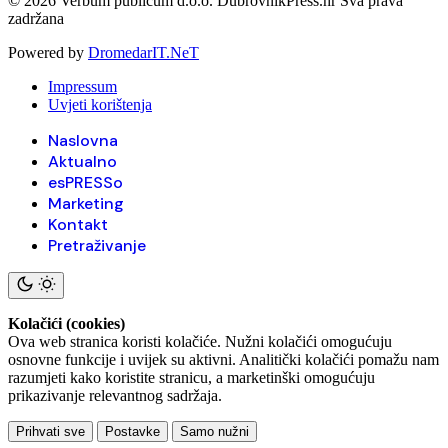
© 2026 Verbum publicum d.o.o. DubrovnikPress.hr Sva prava
zadržana
Powered by
DromedarIT.NeT
Impressum
Uvjeti korištenja
Naslovna
Aktualno
esPRESSo
Marketing
Kontakt
Pretraživanje
Kolačići (cookies)
Ova web stranica koristi kolačiće. Nužni kolačići omogućuju
osnovne funkcije i uvijek su aktivni. Analitički kolačići pomažu nam
razumjeti kako koristite stranicu, a marketinški omogućuju
prikazivanje relevantnog sadržaja.
Prihvati sve
Postavke
Samo nužni