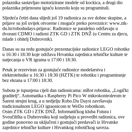
polaznika sastavljao motorizirane modele od kockica, a drugi dio
polaznika prijenosnu igraću konzolu koju su programirali.
Sljedeća četiri dana slijedi još 19 radionica za sve dobne skupine, a
prijave su još uvijek otvorene i moguće preko poveznice: www.ztk-
du.hr/robodudays-prijava/. Radionice se paralelno održavaju u
dvorani CDMO i radioni ZTK GD i ZTK DNŽ (u Centru za djecu,
mlade i obitelj Dubrovnik).
Danas su na redu gostujuće prezentacijske radionice LEGO robotike
u 16:30 i 18:30 koje održava Hrvatska zajednica tehničke kulture te
natjecanja u VR igrama u 17:00 i 18:30.
Petak je rezerviran za gostujuće radionice modelarstva i
elektrotehnike u 16:30 i 18:30 (HZTK) te robotiku i programiranje
bez ekrana u 17:00 i 18:30.
Subota je ispunjena cijeli dan radionicama: mBot robotika, „Logički
graditelj“, Automatika s Raspberry Pi Pico W mikrokontrolerom te
Šareni strujni krug, a u nedjelju Robo.Du Daysi završavaju
tradicionalnom LEGO igraonicom te WeDo robotikom.
Osim ZTK GD i ZTK DNŽ, Informatičkog kluba Futura i
Sveučilišta u Dubrovniku koji sudjeluju u provedbi radionica, ove
godine ponovno su uključeni i gostujući predavači iz Hrvatske
zajednice tehničke kulture i Hrvatskog robotičkog saveza.