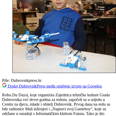
Piše:
Dubrovnikpress.hr
Dodaj DubrovnikPress među omiljene izvore na Googleu
Robo.Du Daysi, koje organizira Zajednica tehničke kulture Grada
Dubrovnika već devet godina za redom, započeli su u srijedu u
Centru za djecu, mlade i obitelj Dubrovnik. Prvog dana na redu su
bile radionice Mali inženjeri i „Napravi svoj Gameboy“, koje su
održane u suradnji s Informatičkim klubom Futura. Tako je dio