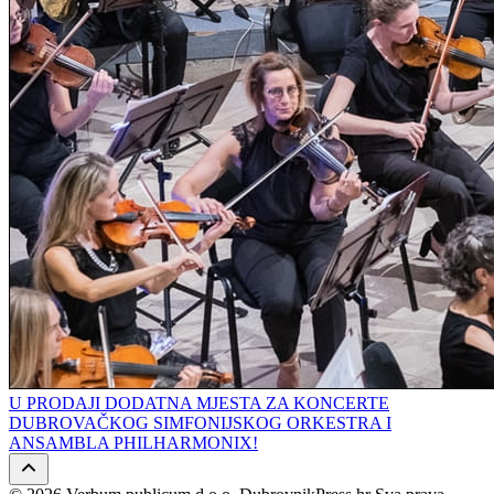
U PRODAJI DODATNA MJESTA ZA KONCERTE
DUBROVAČKOG SIMFONIJSKOG ORKESTRA I
ANSAMBLA PHILHARMONIX!