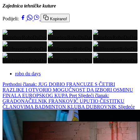
Zajednica tehničke kuture
Podijeli:
Kopirano!
robo du days
Prethodni članak: JUG DOBIO FRANCUZE S ČETIRI
RAZLIKE I OTVORIO MOGUĆNOST DA IZBORI OSMINU
FINALA EUROPSKOG KUPA
Pret
Sljedeći članak:
GRADONAČELNIK FRANKOVIĆ UPUTIO ČESTITKU
ČLANOVIMA BADMINTON KLUBA DUBROVNIK
Sljedeće