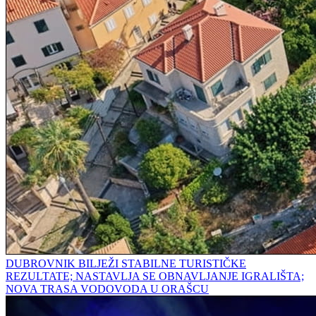
DUBROVNIK BILJEŽI STABILNE TURISTIČKE
REZULTATE; NASTAVLJA SE OBNAVLJANJE IGRALIŠTA;
NOVA TRASA VODOVODA U ORAŠCU