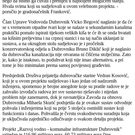
nego da bismo ga čuvali i prenijeli u najboljem mogućem stanju.
Hvala svima koji su sudjelovali u ovom velebnom projektu. -
poručio je gradonačelnik Franković.
Član Uprave Vodovoda Dubrovnik Vicko Begović naglasio je da će
se s vremenom otpadne tvari koje se nalaze u sekundarnim kanalima
praktički pomalo ispirati tijekom velikih kiša te će ih se onda hvatati
na kišnim preljevima i na crpnoj stanici i na taj način uklanjati iz
sustava, a na okruglom stolu sudjelovao je i pročelnik
konzervatorskog odjela u Dubrovniku Bruno Diklić koji je naglasio
da dubrovačka kanalizacija nije otvarana ni čišćena stoljećima. Zato
je, kako je istaknuo, to poduhvat koji nije imao alternativu, a pri
tome je bio minimalan prema samoj povijesnoj građevini.
Predsjednik Društva prijatelja dubrovačke starine Vedran Kosović,
koji je u ovom projektu sudjelovao i kao jedan od nadzornih
inženjera, spomenuo je brojne anegdote koje su pratile radove te je
zahvalio izvođaču radova jer sve sustavno rješavalo i nijedan
problem nije zanemaren, dok je ravnateljica Zavoda za obnovu
Dubrovnika Mihaela Skurić podsjetila da je ovakav sustav odvodnje
pohvala i inženjerima koji su prije 5 stoljeća osmislili sustav koji
funkcionira i danas. Pohvalila je čvrstu svakodnevnu suradnju koja
je uključivala zajedničko odlučivanje o svakom detalju projekta.
Projekt „Razvoj vodno - komunalne infrastrukture Dubrovnik”
vrijedan je 116,96 milijuna eura. 60,73 milijuna eura čine