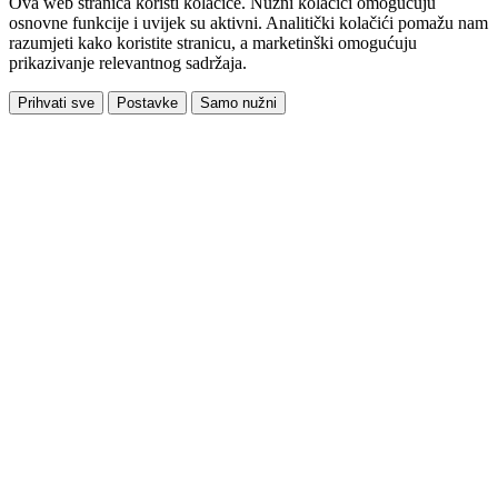
Ova web stranica koristi kolačiće. Nužni kolačići omogućuju
osnovne funkcije i uvijek su aktivni. Analitički kolačići pomažu nam
razumjeti kako koristite stranicu, a marketinški omogućuju
prikazivanje relevantnog sadržaja.
Prihvati sve
Postavke
Samo nužni