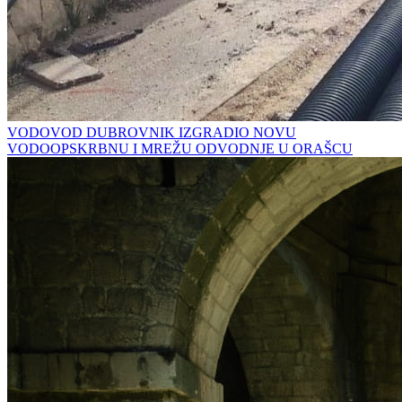
VODOVOD DUBROVNIK IZGRADIO NOVU
VODOOPSKRBNU I MREŽU ODVODNJE U ORAŠCU