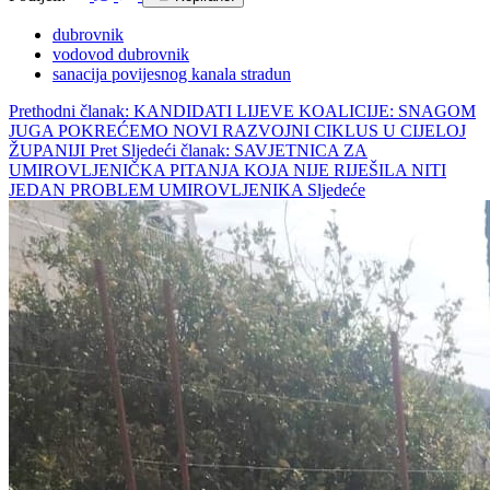
dubrovnik
vodovod dubrovnik
sanacija povijesnog kanala stradun
Prethodni članak: KANDIDATI LIJEVE KOALICIJE: SNAGOM
JUGA POKREĆEMO NOVI RAZVOJNI CIKLUS U CIJELOJ
ŽUPANIJI
Pret
Sljedeći članak: SAVJETNICA ZA
UMIROVLJENIČKA PITANJA KOJA NIJE RIJEŠILA NITI
JEDAN PROBLEM UMIROVLJENIKA
Sljedeće