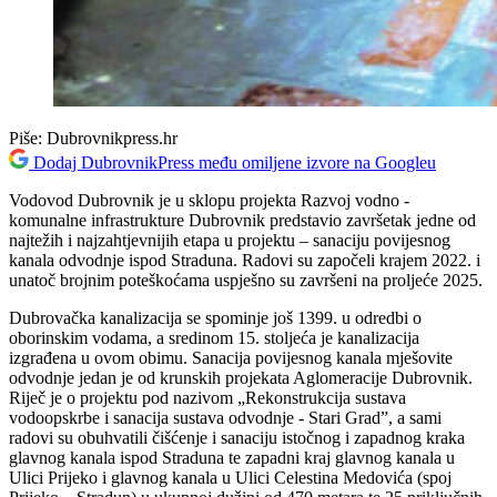
Piše:
Dubrovnikpress.hr
Dodaj DubrovnikPress među omiljene izvore na Googleu
Vodovod Dubrovnik je u sklopu projekta Razvoj vodno -
komunalne infrastrukture Dubrovnik predstavio završetak jedne od
najtežih i najzahtjevnijih etapa u projektu – sanaciju povijesnog
kanala odvodnje ispod Straduna. Radovi su započeli krajem 2022. i
unatoč brojnim poteškoćama uspješno su završeni na proljeće 2025.
Dubrovačka kanalizacija se spominje još 1399. u odredbi o
oborinskim vodama, a sredinom 15. stoljeća je kanalizacija
izgrađena u ovom obimu. Sanacija povijesnog kanala mješovite
odvodnje jedan je od krunskih projekata Aglomeracije Dubrovnik.
Riječ je o projektu pod nazivom „Rekonstrukcija sustava
vodoopskrbe i sanacija sustava odvodnje - Stari Grad”, a sami
radovi su obuhvatili čišćenje i sanaciju istočnog i zapadnog kraka
glavnog kanala ispod Straduna te zapadni kraj glavnog kanala u
Ulici Prijeko i glavnog kanala u Ulici Celestina Medovića (spoj