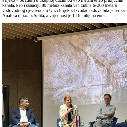
Prijeko – Stradun) u ukupnoj dužini od 470 metara te 25 priključnih
kanala, kao i sanaciju 80 metara kanala van zidina te 200 metara
vodovodnog cjevovoda u Ulici Prijeko. Izvođač radova bila je tvrtka
Anafora d.o.o. iz Splita, a vrijednost je 1,16 milijuna eura.