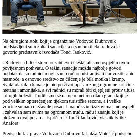
Na okruglom stolu koji je organizirao Vodovod Dubrovnik
predstavljeni su rezultati sanacije, a o samom tijeku radova je
govorio predstavnik izvođača Tonči Janković.
- Radovi su bili ekstremno zahtjevni i teški, ali smo uspjeli u ovom
povijesnom pothvatu. O težini sanacije možda najbolje govori
podatak da su radnici mogli samo ručno odstranjivati i odvoziti sante
masnoće, a osnovno sredstvo za čišćenje je bila motika i kramp.
Svaki ulazak u kanale je bio po život opasan zbog ogromne količine
metana i amonijaka, a svi radnici su morali biti cijepljeni protiv tifusa
i drugih bolesti. Trudili smo se da ne remetimo ritam grada koji je
pod velikim opterećenjem tijekom turističke sezone, a i velike
vrućine su nam otežavale posao. Unatoč svim izazovima smo uspjeli
i zahvalan sam svima na ogromnom trudu, radu i znanju koji je
uložen u ovaj posao. – ispričao je Tonči Janković, vlasnik tvrtke
Anafora.
Predsjednik Uprave Vodovoda Dubrovnik Lukša Matušić podsjetio