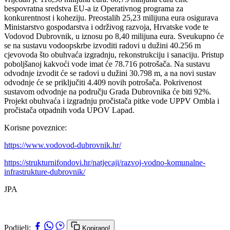
bespovratna sredstva EU-a iz Operativnog programa za
konkurentnost i koheziju. Preostalih 25,23 milijuna eura osigurava
Ministarstvo gospodarstva i održivog razvoja, Hrvatske vode te
Vodovod Dubrovnik, u iznosu po 8,40 milijuna eura. Sveukupno će
se na sustavu vodoopskrbe izvoditi radovi u dužini 40.256 m
cjevovoda što obuhvaća izgradnju, rekonstrukciju i sanaciju. Pristup
poboljšanoj kakvoći vode imat će 78.716 potrošača. Na sustavu
odvodnje izvodit će se radovi u dužini 30.798 m, a na novi sustav
odvodnje će se priključiti 4.409 novih potrošača. Pokrivenost
sustavom odvodnje na području Grada Dubrovnika će biti 92%.
Projekt obuhvaća i izgradnju pročistača pitke vode UPPV Ombla i
pročistača otpadnih voda UPOV Lapad.
Korisne poveznice:
https://www.vodovod-dubrovnik.hr/
https://strukturnifondovi.hr/natjecaji/razvoj-vodno-komunalne-
infrastrukture-dubrovnik/
JPA
Podijeli:
Kopirano!