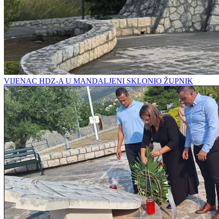
VIJENAC HDZ-A U MANDALJENI SKLONIO ŽUPNIK