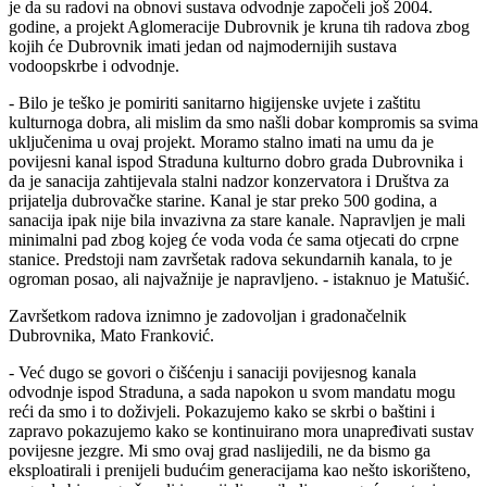
je da su radovi na obnovi sustava odvodnje započeli još 2004.
godine, a projekt Aglomeracije Dubrovnik je kruna tih radova zbog
kojih će Dubrovnik imati jedan od najmodernijih sustava
vodoopskrbe i odvodnje.
- Bilo je teško je pomiriti sanitarno higijenske uvjete i zaštitu
kulturnoga dobra, ali mislim da smo našli dobar kompromis sa svima
uključenima u ovaj projekt. Moramo stalno imati na umu da je
povijesni kanal ispod Straduna kulturno dobro grada Dubrovnika i
da je sanacija zahtijevala stalni nadzor konzervatora i Društva za
prijatelja dubrovačke starine. Kanal je star preko 500 godina, a
sanacija ipak nije bila invazivna za stare kanale. Napravljen je mali
minimalni pad zbog kojeg će voda voda će sama otjecati do crpne
stanice. Predstoji nam završetak radova sekundarnih kanala, to je
ogroman posao, ali najvažnije je napravljeno. - istaknuo je Matušić.
Završetkom radova iznimno je zadovoljan i gradonačelnik
Dubrovnika, Mato Franković.
- Već dugo se govori o čišćenju i sanaciji povijesnog kanala
odvodnje ispod Straduna, a sada napokon u svom mandatu mogu
reći da smo i to doživjeli. Pokazujemo kako se skrbi o baštini i
zapravo pokazujemo kako se kontinuirano mora unapređivati sustav
povijesne jezgre. Mi smo ovaj grad naslijedili, ne da bismo ga
eksploatirali i prenijeli budućim generacijama kao nešto iskorišteno,