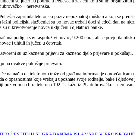
ićeni su jučer na području Pelješca u zasjedi koju su im organizirali po
a dubrovačko – neretvanska.
a Pelješca zaprimila telefonski poziv nepoznatog muškarca koji se preds
ažni policijski službenici su po novac trebali doći sljedeći dan na nj
a su u krivotvorenje novca uključeni i djelatnici banke.
na podigla sav raspoloživi novac, 9.200 eura, ali se povjerila bliskoj oso
ovac i uhitili ih jučer, u četvrtak.
atvoreni su uz kaznenu prijavu za kazneno djelo prijevare u pokušaju.
aju na ovakve pokušaje prijevara.
aće na način da telefonom traže od građana informacije o novčanicama n
 da o opasnostima koje vrebaju upoznate svoje roditelje, bake i djedove
iji pozivom na broj telefona 192.” - kažu iz PU dubrovačko – neretvan
PUTIO ČESTITKU SUGRAĐANIMA ISLAMSKE VJEROISPOVIJ