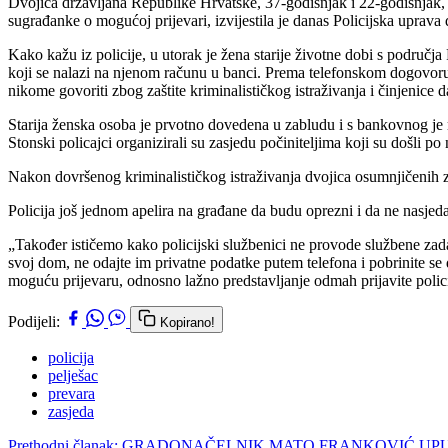
Dvojica državljana Republike Hrvatske, 37-godišnjak i 22-godišnjak, uh
sugrađanke o mogućoj prijevari, izvijestila je danas Policijska uprav
Kako kažu iz policije, u utorak je žena starije životne dobi s područj
koji se nalazi na njenom računu u banci. Prema telefonskom dogovoru l
nikome govoriti zbog zaštite kriminalističkog istraživanja i činjenice d
Starija ženska osoba je prvotno dovedena u zabludu i s bankovnog je raču
Stonski policajci organizirali su zasjedu počiniteljima koji su došli po n
Nakon dovršenog kriminalističkog istraživanja dvojica osumnjičenih z
Policija još jednom apelira na građane da budu oprezni i da ne nasjed
„Također ističemo kako policijski službenici ne provode službene zad
svoj dom, ne odajte im privatne podatke putem telefona i pobrinite se
moguću prijevaru, odnosno lažno predstavljanje odmah prijavite polic
Podijeli:
Kopirano!
policija
pelješac
prevara
zasjeda
Prethodni članak: GRADONAČELNIK MATO FRANKOVIĆ U