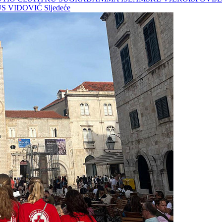
US VIDOVIĆ
Sljedeće