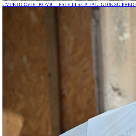
CVIJETO CVJETKOVIĆ: JESTE LI SE PITALI GDJE SU PRE