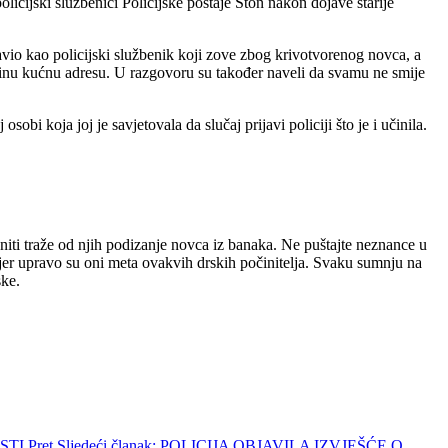
licijski službenici Policijske postaje Ston nakon dojave starije
tavio kao policijski službenik koji zove zbog krivotvorenog novca, a
ezinu kućnu adresu. U razgovoru su također naveli da svamu ne smije
bi koja joj je savjetovala da slučaj prijavi policiji što je i učinila.
iti traže od njih podizanje novca iz banaka. Ne puštajte neznance u
 jer upravo su oni meta ovakvih drskih počinitelja. Svaku sumnju na
ske.
ESTI
Pret
Sljedeći članak: POLICIJA OBJAVILA IZVJEŠĆE O