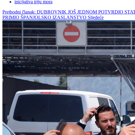
inicijativa triju mora
Prethodni članak: DUBROVNIK JOŠ JEDNOM POTVRDIO
PRIMIO ŠPANJOLSKO IZASLANSTVO
Sljedeće