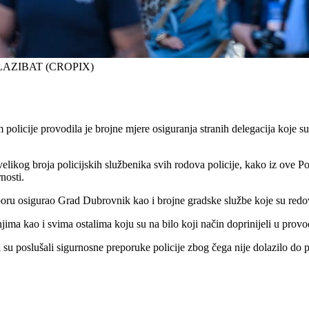
LAZIBAT (CROPIX)
olicije provodila je brojne mjere osiguranja stranih delegacija koje su
og broja policijskih službenika svih rodova policije, kako iz ove Polici
rnosti.
poru osigurao Grad Dubrovnik kao i brojne gradske službe koje su redo
ma kao i svima ostalima koju su na bilo koji način doprinijeli u provo
su poslušali sigurnosne preporuke policije zbog čega nije dolazilo do p