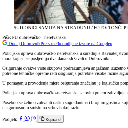
SUDIONICI SAMITA NA STRADUNU / FOTO: TONĆI P
Piše:
PU dubrovačko - neretvanska
Dodaj DubrovnikPress među omiljene izvore na Googleu
Policijska uprava dubrovačko-neretvanska u suradnji s Ravnateljstvom p
mora koji su se posljednja dva dana održavali u Dubrovniku.
Osiguranje ovakve vrste skupova podrazumijeva angažman izuzetno velik
potrebne tehničke opreme radi osiguranja potrebne visoke razine sigu
U pomaganju provođenja mjera osiguranja značajnu je logističku pot
Policijska uprava dubrovačko-neretvanska se ovim putem zahvaljuje nji
Posebno se želimo zahvaliti našim sugrađanima i brojnim gostima koji 
u sigurnosnom smislu na vrlo visokoj razini.
Podijeli:
Kopirano!