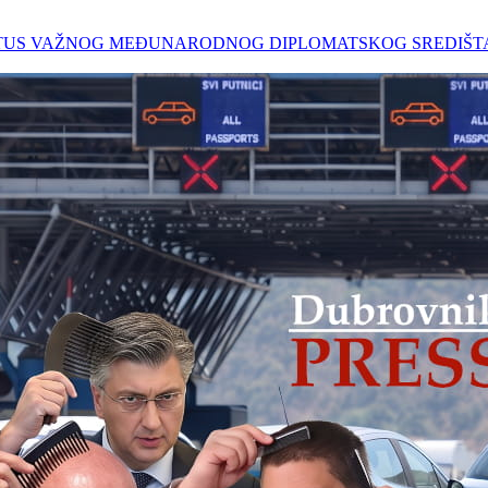
 STATUS VAŽNOG MEĐUNARODNOG DIPLOMATSKOG SREDIŠ