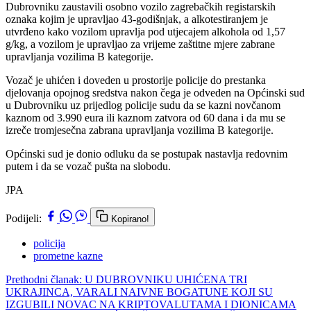
Dubrovniku zaustavili osobno vozilo zagrebačkih registarskih
oznaka kojim je upravljao 43-godišnjak, a alkotestiranjem je
utvrđeno kako vozilom upravlja pod utjecajem alkohola od 1,57
g/kg, a vozilom je upravljao za vrijeme zaštitne mjere zabrane
upravljanja vozilima B kategorije.
Vozač je uhićen i doveden u prostorije policije do prestanka
djelovanja opojnog sredstva nakon čega je odveden na Općinski sud
u Dubrovniku uz prijedlog policije sudu da se kazni novčanom
kaznom od 3.990 eura ili kaznom zatvora od 60 dana i da mu se
izreče tromjesečna zabrana upravljanja vozilima B kategorije.
Općinski sud je donio odluku da se postupak nastavlja redovnim
putem i da se vozač pušta na slobodu.
JPA
Podijeli:
Kopirano!
policija
prometne kazne
Prethodni članak: U DUBROVNIKU UHIĆENA TRI
UKRAJINCA, VARALI NAIVNE BOGATUNE KOJI SU
IZGUBILI NOVAC NA KRIPTOVALUTAMA I DIONICAMA