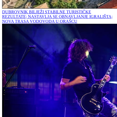
DUBROVNIK BILJEŽI STABILNE TURISTIČKE
REZULTATE; NASTAVLJA SE OBNAVLJANJE IGRALIŠTA;
NOVA TRASA VODOVODA U ORAŠCU