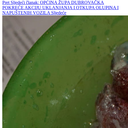
Pret
Sljedeći članak: OPĆINA ŽUPA DUBROVAČKA
POKREĆE AKCIJU UKLANJANJA I OTKUPA OLUPINA I
NAPUŠTENIH VOZILA
Sljedeće