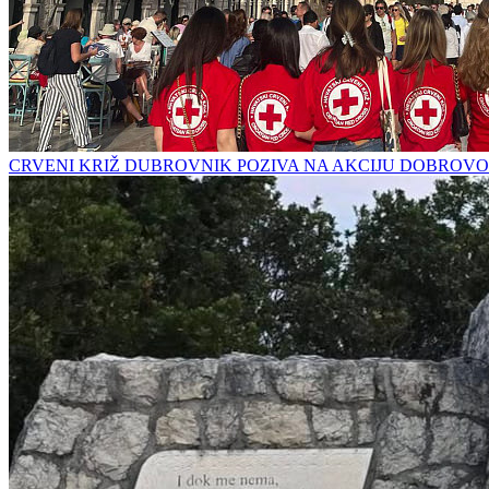
CRVENI KRIŽ DUBROVNIK POZIVA NA AKCIJU DOBROVO