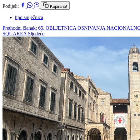
Podijeli:
Kopirano!
hpd sniježnica
Prethodni članak: 65. OBLJETNICA OSNIVANJA NACION
SQUAREA
Sljedeće