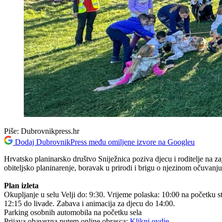
Piše:
Dubrovnikpress.hr
Dodaj DubrovnikPress među omiljene izvore na Googleu
Hrvatsko planinarsko društvo Sniježnica poziva djecu i roditelje na zaj
obiteljsko planinarenje, boravak u prirodi i brigu o njezinom očuvanju
Plan izleta
Okupljanje u selu Velji do: 9:30. Vrijeme polaska: 10:00 na početku s
12:15 do livade. Zabava i animacija za djecu do 14:00.
Parking osobnih automobila na početku sela
Prijava obavezna putem online obrasca:
Klikni ovdje