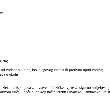
 km.
zleta;
 od vođene skupine, bez njegovog znanja ili protivno uputi vodiča;
ada u okoliš.
izleta, da ispunjava zdravstvene i fizičke uvjete za sigurno sudjelovanje
takvom slučaju neće ni na koji način teretiti Hrvatsko Planinarsko Dru