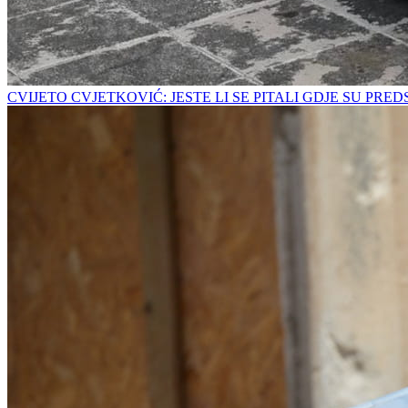
CVIJETO CVJETKOVIĆ: JESTE LI SE PITALI GDJE SU PRE