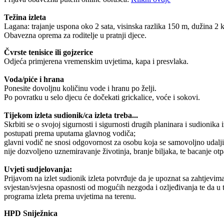
Težina izleta
Lagana: trajanje uspona oko 2 sata, visinska razlika 150 m, dužina 2
Obavezna oprema za roditelje u pratnji djece.
Čvrste tenisice ili gojzerice
Odjeća primjerena vremenskim uvjetima, kapa i presvlaka.
Voda/piće i hrana
Ponesite dovoljnu količinu vode i hranu po želji.
Po povratku u selo djecu će dočekati grickalice, voće i sokovi.
Tijekom izleta sudionik/ca izleta treba...
Skrbiti se o svojoj sigurnosti i sigurnosti drugih planinara i sudionika i
postupati prema uputama glavnog vodiča;
glavni vodič ne snosi odgovornost za osobu koja se samovoljno udalji
nije dozvoljeno uznemiravanje životinja, branje biljaka, te bacanje otp
Uvjeti sudjelovanja:
Prijavom na izlet sudionik izleta potvrđuje da je upoznat sa zahtjevima 
svjestan/svjesna opasnosti od mogućih nezgoda i ozljeđivanja te da u 
programa izleta prema uvjetima na terenu.
HPD Sniježnica