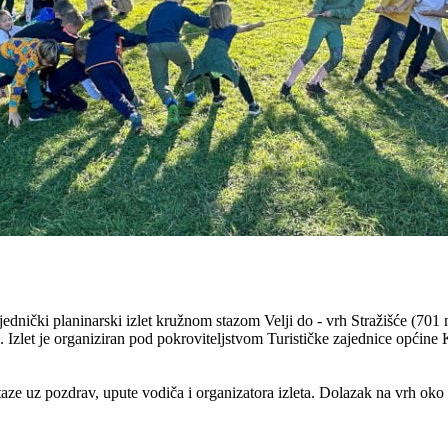
ednički planinarski izlet kružnom stazom Velji do - vrh Stražišće (701 mn
. Izlet je organiziran pod pokroviteljstvom Turističke zajednice općine
taze uz pozdrav, upute vodiča i organizatora izleta. Dolazak na vrh ok