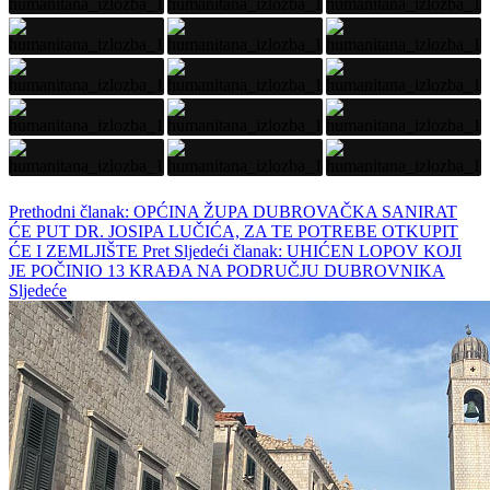
Prethodni članak: OPĆINA ŽUPA DUBROVAČKA SANIRAT
ĆE PUT DR. JOSIPA LUČIĆA, ZA TE POTREBE OTKUPIT
ĆE I ZEMLJIŠTE
Pret
Sljedeći članak: UHIĆEN LOPOV KOJI
JE POČINIO 13 KRAĐA NA PODRUČJU DUBROVNIKA
Sljedeće