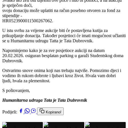
Svatko tko želi biti dijelom ove priče i htio bi pomoći, a na aukciju
je spriječen doći,
svoju donaciju može uplatiti na račun posebno otvoren za fond za
stipendije -
HR0523900011500267062.
U istu svrhu za vrijeme aukcije biti će postavljena kutija za
prikupljanje donacija. Također posjetioci će imati mogućnost učlaniti
se u Humanitarnu udrugu Tatta je Tata Dubrovnik.
Napominjemo kako je za sve posjetioce aukciji na datum
20.02.2026. osiguran besplatan parking u garaži Studentskog doma
Dubrovnik.
Ostvarimo snove onima koji nas trebaju najviše. Pomozimo djeci i
vodimo ih rukom dobrote i ljubavi kroz život. Hvala vam dobri
ljudi, hvala za plemenitost.
S poštovanjem,
Humanitarna udruga Tata je Tata Dubrovnik
Podijeli:
Kopirano!