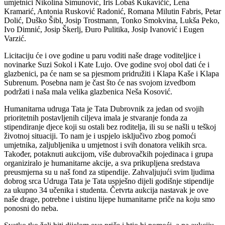
umjetnici Nikolina Šimunović, Iris Lobaš Kukavičić, Lena
Kramarić, Antonia Rusković Radonić, Romana Milutin Fabris, Petar
Dolić, Duško Šibl, Josip Trostmann, Tonko Smokvina, Lukša Peko,
Ivo Dimnić, Josip Škerlj, Đuro Pulitika, Josip Ivanović i Eugen
Varzić.
Licitaciju će i ove godine u paru voditi naše drage voditeljice i
novinarke Suzi Sokol i Kate Lujo. Ove godine svoj obol dati će i
glazbenici, pa će nam se sa pjesmom pridružiti i Klapa Kaše i Klapa
Subrenum. Posebna nam je čast što će nas svojom izvedbom
podržati i naša mala velika glazbenica Neša Kosović.
Humanitarna udruga Tata je Tata Dubrovnik za jedan od svojih
prioritetnih postavljenih ciljeva imala je stvaranje fonda za
stipendiranje djece koji su ostali bez roditelja, ili su se našli u teškoj
životnoj situaciji. To nam je i uspjelo isključivo zbog pomoći
umjetnika, zaljubljenika u umjetnost i svih donatora velikih srca.
Također, potaknuti aukcijom, više dubrovačkih pojedinaca i grupa
organiziralo je humanitarne akcije, a sva prikupljena sredstava
preusmjerna su u naš fond za stipendije. Zahvaljujući svim ljudima
dobrog srca Udruga Tata je Tata uspješno dijeli godišnje stipendije
za ukupno 34 učenika i studenta. Četvrta aukcija nastavak je ove
naše drage, potrebne i uistinu lijepe humanitarne priče na koju smo
ponosni do neba.