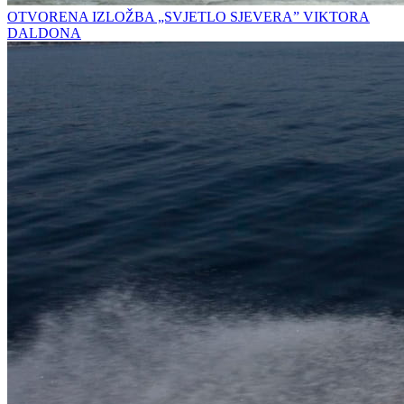
OTVORENA IZLOŽBA „SVJETLO SJEVERA” VIKTORA
DALDONA