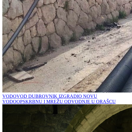
VODOVOD DUBROVNIK IZGRADIO NOVU
VODOOPSKRBNU I MREŽU ODVODNJE U ORAŠCU