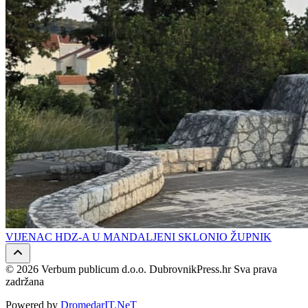
VIJENAC HDZ-A U MANDALJENI SKLONIO ŽUPNIK
© 2026 Verbum publicum d.o.o. DubrovnikPress.hr Sva prava
zadržana
Powered by
DromedarIT.NeT