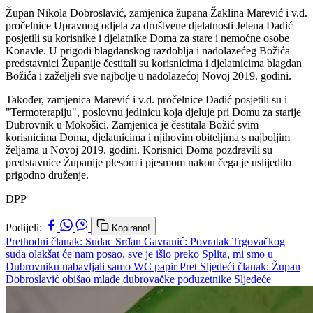
Župan Nikola Dobroslavić, zamjenica župana Žaklina Marević i v.d.
pročelnice Upravnog odjela za društvene djelatnosti Jelena Dadić
posjetili su korisnike i djelatnike Doma za stare i nemoćne osobe
Konavle. U prigodi blagdanskog razdoblja i nadolazećeg Božića
predstavnici Županije čestitali su korisnicima i djelatnicima blagdan
Božića i zaželjeli sve najbolje u nadolazećoj Novoj 2019. godini.
Također, zamjenica Marević i v.d. pročelnice Dadić posjetili su i
"Termoterapiju", poslovnu jedinicu koja djeluje pri Domu za starije
Dubrovnik u Mokošici. Zamjenica je čestitala Božić svim
korisnicima Doma, djelatnicima i njihovim obiteljima s najboljim
željama u Novoj 2019. godini. Korisnici Doma pozdravili su
predstavnice Županije plesom i pjesmom nakon čega je uslijedilo
prigodno druženje.
DPP
Podijeli:
Kopirano!
Prethodni članak: Sudac Srđan Gavranić: Povratak Trgovačkog
suda olakšat će nam posao, sve je išlo preko Splita, mi smo u
Dubrovniku nabavljali samo WC papir
Pret
Sljedeći članak: Župan
Dobroslavić obišao mlade dubrovačke poduzetnike
Sljedeće