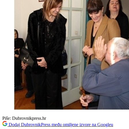
Piše:
Dubrovnikpress.hr
Dodaj DubrovnikPress među omiljene izvore na Googleu