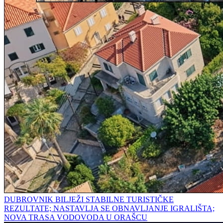
DUBROVNIK BILJEŽI STABILNE TURISTIČKE
REZULTATE; NASTAVLJA SE OBNAVLJANJE IGRALIŠTA;
NOVA TRASA VODOVODA U ORAŠCU