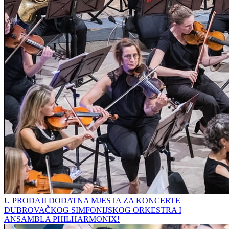
U PRODAJI DODATNA MJESTA ZA KONCERTE
DUBROVAČKOG SIMFONIJSKOG ORKESTRA I
ANSAMBLA PHILHARMONIX!