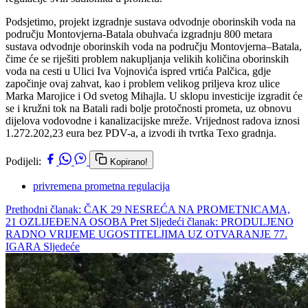
Podsjetimo, projekt izgradnje sustava odvodnje oborinskih voda na
području Montovjerna-Batala obuhvaća izgradnju 800 metara
sustava odvodnje oborinskih voda na području Montovjerna–Batala,
čime će se riješiti problem nakupljanja velikih količina oborinskih
voda na cesti u Ulici Iva Vojnovića ispred vrtića Palčica, gdje
započinje ovaj zahvat, kao i problem velikog priljeva kroz ulice
Marka Marojice i Od svetog Mihajla. U sklopu investicije izgradit će
se i kružni tok na Batali radi bolje protočnosti prometa, uz obnovu
dijelova vodovodne i kanalizacijske mreže. Vrijednost radova iznosi
1.272.202,23 eura bez PDV-a, a izvodi ih tvrtka Texo gradnja.
Podijeli:
Kopirano!
privremena prometna regulacija
Prethodni članak: ČAK 29 NESREĆA NA PROMETNICAMA,
21 OZLIJEĐENA OSOBA
Pret
Sljedeći članak: PRODULJENO
RADNO VRIJEME UGOSTITELJIMA UZ OTVARANJE 77.
IGARA
Sljedeće