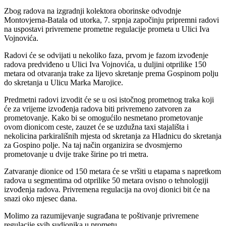
Zbog radova na izgradnji kolektora oborinske odvodnje
Montovjerna-Batala od utorka, 7. srpnja započinju pripremni radovi
na uspostavi privremene prometne regulacije prometa u Ulici Iva
Vojnovića.
Radovi će se odvijati u nekoliko faza, prvom je fazom izvođenje
radova predviđeno u Ulici Iva Vojnovića, u duljini otprilike 150
metara od otvaranja trake za lijevo skretanje prema Gospinom polju
do skretanja u Ulicu Marka Marojice.
Predmetni radovi izvodit će se u osi istočnog prometnog traka koji
će za vrijeme izvođenja radova biti privremeno zatvoren za
prometovanje. Kako bi se omogućilo nesmetano prometovanje
ovom dionicom ceste, zauzet će se uzdužna taxi stajališta i
nekolicina parkirališnih mjesta od skretanja za Hladnicu do skretanja
za Gospino polje. Na taj način organizira se dvosmjerno
prometovanje u dvije trake širine po tri metra.
Zatvaranje dionice od 150 metara će se vršiti u etapama s napretkom
radova u segmentima od otprilike 50 metara ovisno o tehnologiji
izvođenja radova. Privremena regulacija na ovoj dionici bit će na
snazi oko mjesec dana.
Molimo za razumijevanje sugrađana te poštivanje privremene
regulacije svih sudionika u prometu.