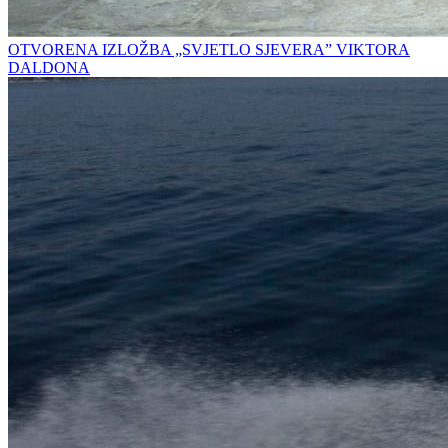
OTVORENA IZLOŽBA „SVJETLO SJEVERA” VIKTORA
DALDONA