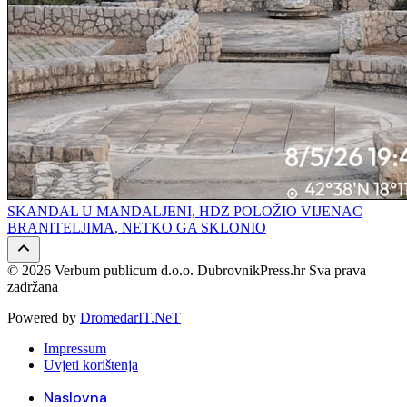
SKANDAL U MANDALJENI, HDZ POLOŽIO VIJENAC
BRANITELJIMA, NETKO GA SKLONIO
© 2026 Verbum publicum d.o.o. DubrovnikPress.hr Sva prava
zadržana
Powered by
DromedarIT.NeT
Impressum
Uvjeti korištenja
Naslovna