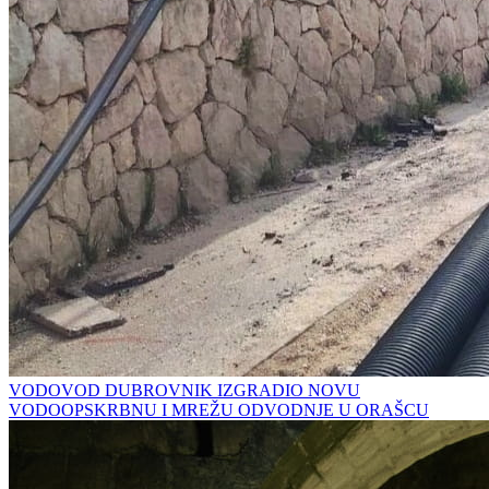
VODOVOD DUBROVNIK IZGRADIO NOVU
VODOOPSKRBNU I MREŽU ODVODNJE U ORAŠCU