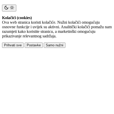
Kolačići (cookies)
Ova web stranica koristi kolačiće. Nužni kolačići omogućuju
osnovne funkcije i uvijek su aktivni. Analitički kolačići pomažu nam
razumjeti kako koristite stranicu, a marketinški omogućuju
prikazivanje relevantnog sadržaja.
Prihvati sve
Postavke
Samo nužni