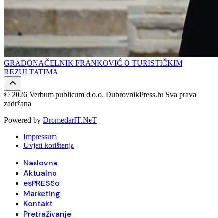
GRADONAČELNIK FRANKOVIĆ O TURISTIČKIM
REZULTATIMA
© 2026 Verbum publicum d.o.o. DubrovnikPress.hr Sva prava
zadržana
Powered by
DromedarIT.NeT
Impressum
Uvjeti korištenja
Naslovna
Aktualno
esPRESSo
Marketing
Kontakt
Pretraživanje