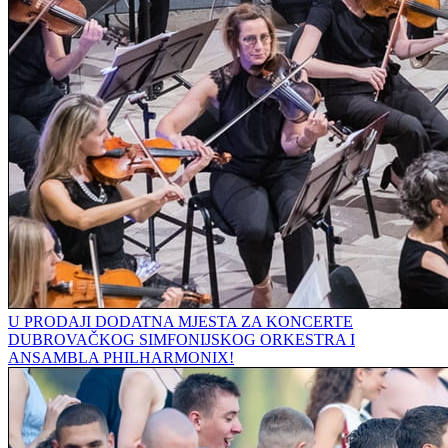
U PRODAJI DODATNA MJESTA ZA KONCERTE
DUBROVAČKOG SIMFONIJSKOG ORKESTRA I
ANSAMBLA PHILHARMONIX!