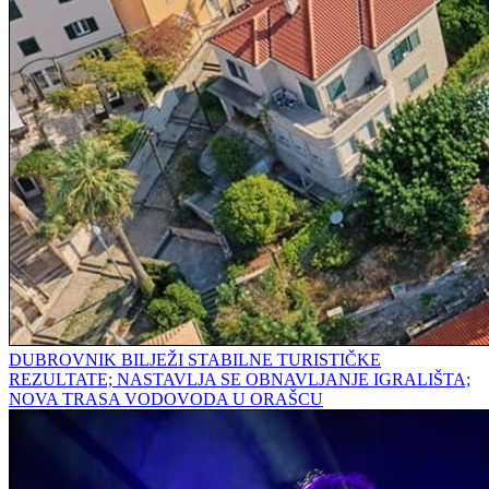
DUBROVNIK BILJEŽI STABILNE TURISTIČKE
REZULTATE; NASTAVLJA SE OBNAVLJANJE IGRALIŠTA;
NOVA TRASA VODOVODA U ORAŠCU