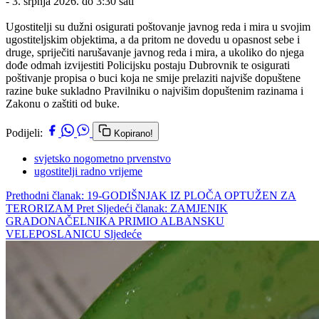
- 3. srpnja 2026. do 3:30 sati
Ugostitelji su dužni osigurati poštovanje javnog reda i mira u svojim
ugostiteljskim objektima, a da pritom ne dovedu u opasnost sebe i
druge, spriječiti narušavanje javnog reda i mira, a ukoliko do njega
dođe odmah izvijestiti Policijsku postaju Dubrovnik te osigurati
poštivanje propisa o buci koja ne smije prelaziti najviše dopuštene
razine buke sukladno Pravilniku o najvišim dopuštenim razinama i
Zakonu o zaštiti od buke.
Podijeli:
Kopirano!
svjetsko nogometno prvenstvo
ugostitelji radno vrijeme
Prethodni članak: 19-GODIŠNJAK IZ PLOČA OPTUŽEN ZA
TERORIZAM
Pret
Sljedeći članak: ZAMJENIK
GRADONAČELNIKA PRIMIO ALBANSKU
VELEPOSLANICU
Sljedeće