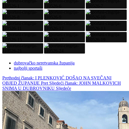
dubrovačko neretvanska županija
najbolji sportaši
Prethodni članak: I PLENKOVIĆ DOŠAO NA SVEČANI
OBJED ŽUPANIJE
Pret
Sljedeći članak: JOHN MALKOVICH
SNIMA U DUBROVNIKU
Sljedeće