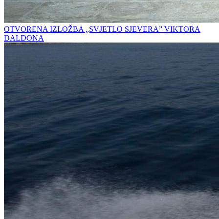
OTVORENA IZLOŽBA „SVJETLO SJEVERA” VIKTORA
DALDONA