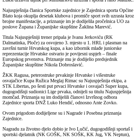
Najuspješnija članica Sportske zajednice je Zajednica sporta Općine
Blato koja okuplja desetak klubova i promiče sport svih uzrasta kroz
brojne manifestacije, a priznanje im je dodijelila pročelnica UO za
poslove Župana i Županijske skupštine Žaklina Marević.
Titula Najuspješniji trener pripala je Ivanu Jerkoviću (RK
Dalmatinka, Ploče) za osvojeno 3. mjesto u 1. HRL i plasman na
završni turnir Hrvatskog kupa, a kao izbornik mlađe juniorske
reprezentacije Hrvatske ostvario je povijesni uspjeh – finale
Europskog prvenstva. Priznanje mu je dodijelio predsjednik
Županijske skupštine Nikola Dobroslavić.
ŽKK Ragusa, peterostruke prvakinje Hrvatske i višestruke
osvajačice Kupa Ružica Meglaj Rimac su Najuspješnija ekipa, a
STK Libertas, po šesti put prvaci Hrvatske i osvajači Super kupa,
dugogodišnji sudionici Lige prvaka, odnijeli su titulu Najuspješnija
momčad. Priznanja su im dodijelili članovi Izvršnog odbora
Zajednice sporta DNŽ Luko Hendić, odnosno Ante Zovko.
Ovom prigodom dodijeljene su i Nagrade i Posebna priznanja
Zajednice.
Nagradu za životno djelo dobio je Ivo Lučić, dugogodišnji sportaš i
sportski djelatnik (NK GOŠK, NK SOŠK, KK Jug, VK Neptun),