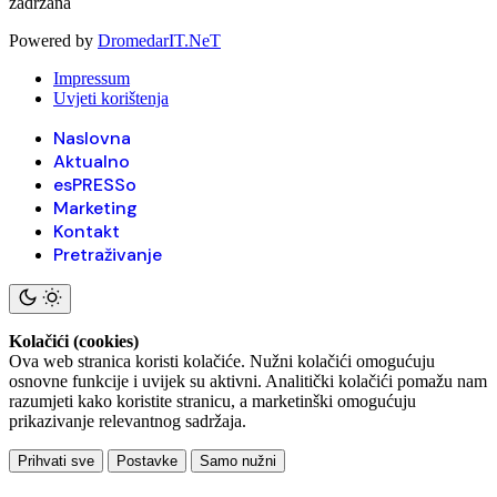
zadržana
Powered by
DromedarIT.NeT
Impressum
Uvjeti korištenja
Naslovna
Aktualno
esPRESSo
Marketing
Kontakt
Pretraživanje
Kolačići (cookies)
Ova web stranica koristi kolačiće. Nužni kolačići omogućuju
osnovne funkcije i uvijek su aktivni. Analitički kolačići pomažu nam
razumjeti kako koristite stranicu, a marketinški omogućuju
prikazivanje relevantnog sadržaja.
Prihvati sve
Postavke
Samo nužni