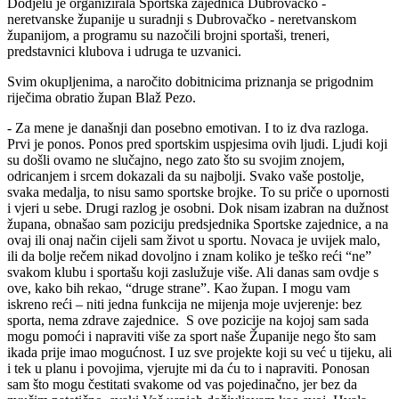
Dodjelu je organizirala Sportska zajednica Dubrovačko -
neretvanske županije u suradnji s Dubrovačko - neretvanskom
županijom, a programu su nazočili brojni sportaši, treneri,
predstavnici klubova i udruga te uzvanici.
Svim okupljenima, a naročito dobitnicima priznanja se prigodnim
riječima obratio župan Blaž Pezo.
- Za mene je današnji dan posebno emotivan. I to iz dva razloga.
Prvi je ponos. Ponos pred sportskim uspjesima ovih ljudi. Ljudi koji
su došli ovamo ne slučajno, nego zato što su svojim znojem,
odricanjem i srcem dokazali da su najbolji. Svako vaše postolje,
svaka medalja, to nisu samo sportske brojke. To su priče o upornosti
i vjeri u sebe. Drugi razlog je osobni. Dok nisam izabran na dužnost
župana, obnašao sam poziciju predsjednika Sportske zajednice, a na
ovaj ili onaj način cijeli sam život u sportu. Novaca je uvijek malo,
ili da bolje rečem nikad dovoljno i znam koliko je teško reći “ne”
svakom klubu i sportašu koji zaslužuje više. Ali danas sam ovdje s
ove, kako bih rekao, “druge strane”. Kao župan. I mogu vam
iskreno reći – niti jedna funkcija ne mijenja moje uvjerenje: bez
sporta, nema zdrave zajednice. S ove pozicije na kojoj sam sada
mogu pomoći i napraviti više za sport naše Županije nego što sam
ikada prije imao mogućnost. I uz sve projekte koji su već u tijeku, ali
i tek u planu i povojima, vjerujte mi da ću to i napraviti. Ponosan
sam što mogu čestitati svakome od vas pojedinačno, jer bez da