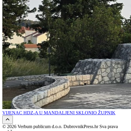
VIJENAC HDZ-A U MANDALJENI SKLONIO ŽUPNIK
© 2026 Verbum publicum d.o.o. DubrovnikPress.hr Sva prava