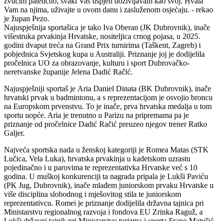
zvučim patetično, svaki Vaš uspjeh doživljavam kao svoj. Hvala
Vam na njima, uživajte u ovom danu i zasluženom osjećaju. - rekao
je župan Pezo.
Najuspješnija sportašica je tako Iva Oberan (JK Dubrovnik), inače
višestruka prvakinja Hrvatske, nositeljica crnog pojasa, u 2025.
godini dvaput treća na Grand Prix turnirima (Taškent, Zagreb) i
pobjednica Svjetskog kupa u Australiji. Priznanje joj je dodijelila
pročelnica UO za obrazovanje, kulturu i sport Dubrovačko-
neretvanske županije Jelena Dadić Račić.
Najuspješniji sportaš je Aria Daniel Dinata (BK Dubrovnik), inače
hrvatski prvak u badmintonu, a s reprezentacijom je osvojio broncu
na Europskom prvenstvu. To je inače, prva hrvatska medalja u tom
sportu uopće. Aria je trenutno u Parizu na pripremama pa je
priznanje od pročelnice Dadić Račić preuzeo njegov trener Ratko
Galjer.
Najveća sportska nada u ženskoj kategoriji je Romea Matas (STK
Lučica, Vela Luka), hrvatska prvakinja u kadetskom uzrastu
pojedinačno i u parovima te reprezentativka Hrvatske već s 10
godina. U muškoj konkurenciji ta nagrada pripala je Lukši Paviću
(PK Jug, Dubrovnik), inače mlađem juniorskom prvaku Hrvatske u
više disciplina slobodnog i mješovitog stila te juniorskom
reprezentativcu. Romei je priznanje dodijelila državna tajnica pri
Ministarstvu regionalnog razvoja i fondova EU Zrinka Raguž, a
Lukši državni tajnik pri Ministarstvu turizma i sporta Frano Matušić.