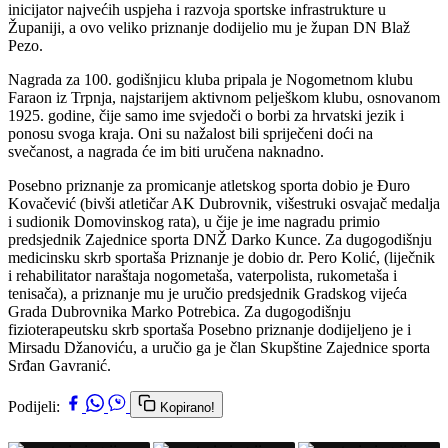
inicijator najvećih uspjeha i razvoja sportske infrastrukture u
Županiji, a ovo veliko priznanje dodijelio mu je župan DN Blaž
Pezo.
Nagrada za 100. godišnjicu kluba pripala je Nogometnom klubu
Faraon iz Trpnja, najstarijem aktivnom pelješkom klubu, osnovanom
1925. godine, čije samo ime svjedoči o borbi za hrvatski jezik i
ponosu svoga kraja. Oni su nažalost bili spriječeni doći na
svečanost, a nagrada će im biti uručena naknadno.
Posebno priznanje za promicanje atletskog sporta dobio je Đuro
Kovačević (bivši atletičar AK Dubrovnik, višestruki osvajač medalja
i sudionik Domovinskog rata), u čije je ime nagradu primio
predsjednik Zajednice sporta DNŽ Darko Kunce. Za dugogodišnju
medicinsku skrb sportaša Priznanje je dobio dr. Pero Kolić, (liječnik
i rehabilitator naraštaja nogometaša, vaterpolista, rukometaša i
tenisača), a priznanje mu je uručio predsjednik Gradskog vijeća
Grada Dubrovnika Marko Potrebica. Za dugogodišnju
fizioterapeutsku skrb sportaša Posebno priznanje dodijeljeno je i
Mirsadu Džanoviću, a uručio ga je član Skupštine Zajednice sporta
Srđan Gavranić.
Podijeli:
Kopirano!