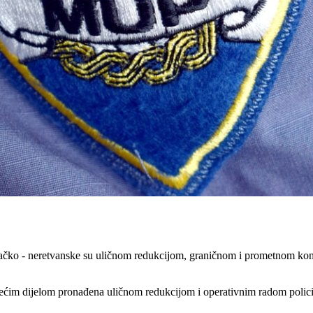
vačko - neretvanske su uličnom redukcijom, graničnom i prometnom kontr
većim dijelom pronađena uličnom redukcijom i operativnim radom policij