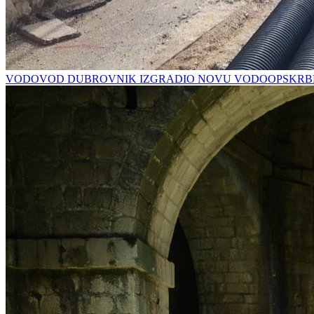
VODOVOD DUBROVNIK IZGRADIO NOVU VODOOPSKRBN