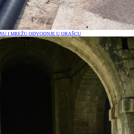
U I MREŽU ODVODNJE U ORAŠCU