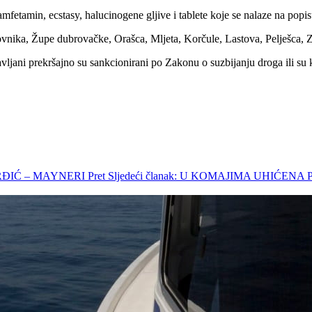
fetamin, ecstasy, halucinogene gljive i tablete koje se nalaze na popis
vnika, Župe dubrovačke, Orašca, Mljeta, Korčule, Lastova, Pelješca, 
ržavljani prekršajno su sankcionirani po Zakonu o suzbijanju droga ili
ORĐIĆ – MAYNERI
Pret
Sljedeći članak: U KOMAJIMA UHIĆEN