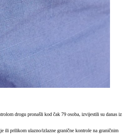
olom drogu pronašli kod čak 79 osoba, izvijestili su danas iz
e ili prilikom ulazno/izlazne granične kontrole na graničnim