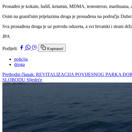
Pronađen je kokain, hašiš, ketamin, MDMA, testosteron, marihuana, am
Osim na graničnim prijelazima droga je pronađena na području Dubro
Sva pronađena droga je uz potvrdu oduzeta, a svi hrvatski i strani d
JPA
Podijeli:
Kopirano!
policija
droga
Prethodni članak: REVITALIZACIJA POVIJESNOG PARKA Đ
SLOBODU
Sljedeće