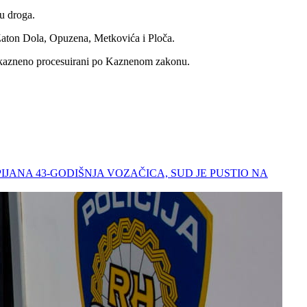
u droga.
Zaton Dola, Opuzena, Metkovića i Ploča.
 su kazneno procesuirani po Kaznenom zakonu.
A PIJANA 43-GODIŠNJA VOZAČICA, SUD JE PUSTIO NA