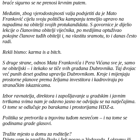
braće sigurno se ne prenosi krvnim putem.
Međutim, zbog vjerodostojnosti valja podsjetiti da je Mato
Franković cijelu svoju političku kampanju temeljio upravo na
napadima na obitelji svojih protukandidata. S govornice je dijelio
lekcije o članovima obitelji vijećnika, po medijima optuživao
pokojne članove tuđih obitelji i, na vlastitu sramotu, to i danas često
radi.
Rekli bismo: karma is a bitch.
S druge strane, odnos Mata Frankovića i Pera Vićana sve je, samo
ne obiteljski – i itekako se tiče svih građana Dubrovnika. Taj dvojac
već punih deset godina upravlja Dubrovnikom. Kroje i mijenjaju
prostorne planove prema željama investitora i kadroviraju po
stranačkim iskaznicama.
Izbor ravnatelja, direktora i zapošljavanje u gradskim i javnim
tvrtkama svima nam je odavno jasno ne odvijaju se na natječajima.
O tome se odlučuje po barakama i prostorijama HDZ-a.
Politika se pretvorila u trgovinu tuđom nesrećom – i na tome se
godinama grade glasovi.
Tražite mjesto u domu za roditelje?
Dijete vam je završilo školu i želi posao u Vodovodu, Lokrumu ili