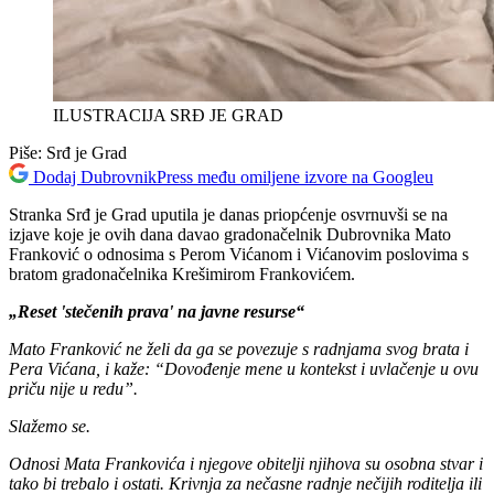
ILUSTRACIJA SRĐ JE GRAD
Piše:
Srđ je Grad
Dodaj DubrovnikPress među omiljene izvore na Googleu
Stranka Srđ je Grad uputila je danas priopćenje osvrnuvši se na
izjave koje je ovih dana davao gradonačelnik Dubrovnika Mato
Franković o odnosima s Perom Vićanom i Vićanovim poslovima s
bratom gradonačelnika Krešimirom Frankovićem.
„Reset 'stečenih prava' na javne resurse“
Mato Franković ne želi da ga se povezuje s radnjama svog brata i
Pera Vićana, i kaže: “Dovođenje mene u kontekst i uvlačenje u ovu
priču nije u redu”.
Slažemo se.
Odnosi Mata Frankovića i njegove obitelji njihova su osobna stvar i
tako bi trebalo i ostati. Krivnja za nečasne radnje nečijih roditelja ili