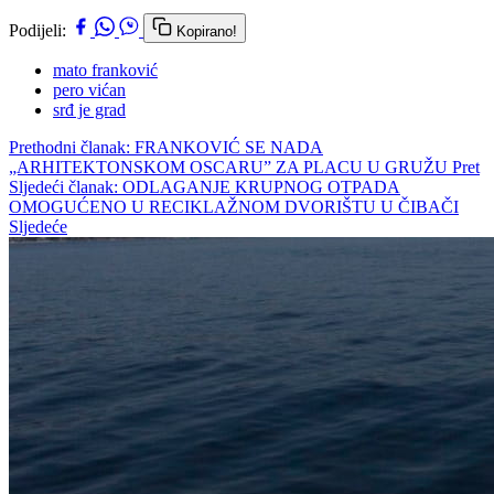
Podijeli:
Kopirano!
mato franković
pero vićan
srđ je grad
Prethodni članak: FRANKOVIĆ SE NADA
„ARHITEKTONSKOM OSCARU” ZA PLACU U GRUŽU
Pret
Sljedeći članak: ODLAGANJE KRUPNOG OTPADA
OMOGUĆENO U RECIKLAŽNOM DVORIŠTU U ČIBAČI
Sljedeće