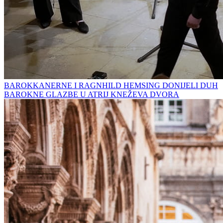
BAROKKANERNE I RAGNHILD HEMSING DONIJELI DUH
BAROKNE GLAZBE U ATRIJ KNEŽEVA DVORA