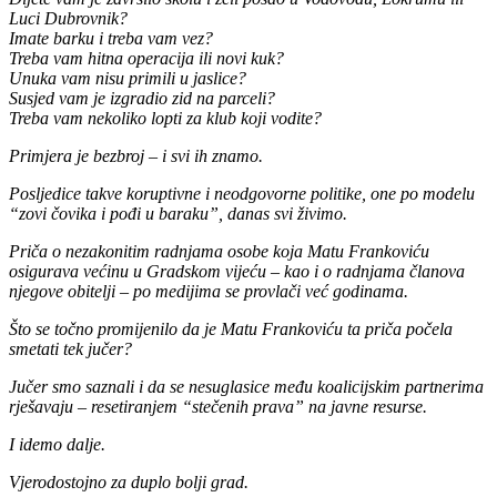
Luci Dubrovnik?
Imate barku i treba vam vez?
Treba vam hitna operacija ili novi kuk?
Unuka vam nisu primili u jaslice?
Susjed vam je izgradio zid na parceli?
Treba vam nekoliko lopti za klub koji vodite?
Primjera je bezbroj – i svi ih znamo.
Posljedice takve koruptivne i neodgovorne politike, one po modelu
“zovi čovika i pođi u baraku”, danas svi živimo.
Priča o nezakonitim radnjama osobe koja Matu Frankoviću
osigurava većinu u Gradskom vijeću – kao i o radnjama članova
njegove obitelji – po medijima se provlači već godinama.
Što se točno promijenilo da je Matu Frankoviću ta priča počela
smetati tek jučer?
Jučer smo saznali i da se nesuglasice među koalicijskim partnerima
rješavaju – resetiranjem “stečenih prava” na javne resurse.
I idemo dalje.
Vjerodostojno za duplo bolji grad.