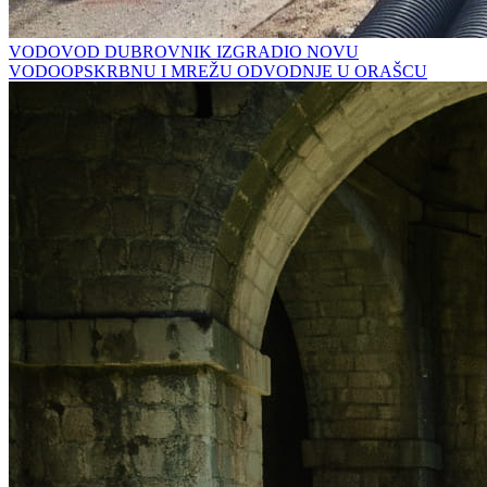
VODOVOD DUBROVNIK IZGRADIO NOVU
VODOOPSKRBNU I MREŽU ODVODNJE U ORAŠCU