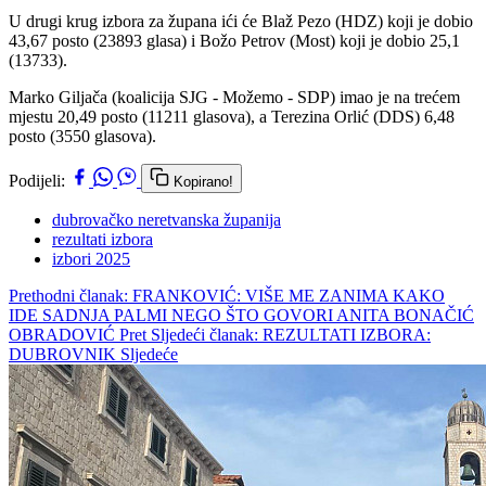
U drugi krug izbora za župana ići će Blaž Pezo (HDZ) koji je dobio
43,67 posto (23893 glasa) i Božo Petrov (Most) koji je dobio 25,1
(13733).
Marko Giljača (koalicija SJG - Možemo - SDP) imao je na trećem
mjestu 20,49 posto (11211 glasova), a Terezina Orlić (DDS) 6,48
posto (3550 glasova).
Podijeli:
Kopirano!
dubrovačko neretvanska županija
rezultati izbora
izbori 2025
Prethodni članak: FRANKOVIĆ: VIŠE ME ZANIMA KAKO
IDE SADNJA PALMI NEGO ŠTO GOVORI ANITA BONAČIĆ
OBRADOVIĆ
Pret
Sljedeći članak: REZULTATI IZBORA:
DUBROVNIK
Sljedeće