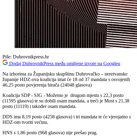
Piše:
Dubrovnikpress.hr
Dodaj DubrovnikPress među omiljene izvore na Googleu
Na izborima za Županijsku skupštinu Dubrovačko – neretvanske
županije HDZ-ova koalicija imat će 18 od 37 mandata s osvojenih
46,25 posto povjerenja birača (24048 glasova)
Koalicija SDP - SJG - Možemo je drugom mjestu s 22,3 posto
(11595 glasova) te su dobili osam mandata, a treći je Most s 21,38
posto (11119) i također osam mandata.
DDS ima 8,19 posto (4258 glasova) i tri mandata te će vjerojatno s
HDZ-om tvoriti većinu.
HNS s 1,86 posto (968 glasova) nije prešao prag.