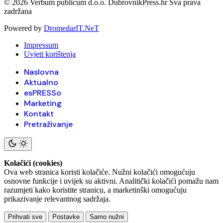
© 2026 Verbum publicum d.o.o. DubrovnikPress.hr Sva prava
zadržana
Powered by
DromedarIT.NeT
Impressum
Uvjeti korištenja
Naslovna
Aktualno
esPRESSo
Marketing
Kontakt
Pretraživanje
Kolačići (cookies)
Ova web stranica koristi kolačiće. Nužni kolačići omogućuju
osnovne funkcije i uvijek su aktivni. Analitički kolačići pomažu nam
razumjeti kako koristite stranicu, a marketinški omogućuju
prikazivanje relevantnog sadržaja.
Prihvati sve
Postavke
Samo nužni