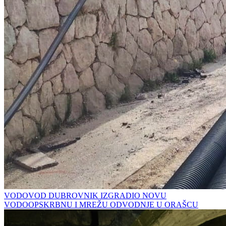
VODOVOD DUBROVNIK IZGRADIO NOVU
VODOOPSKRBNU I MREŽU ODVODNJE U ORAŠCU