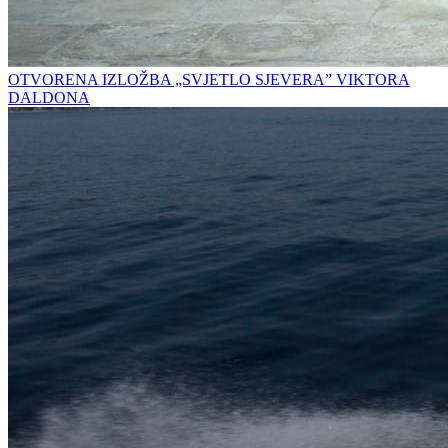
OTVORENA IZLOŽBA „SVJETLO SJEVERA” VIKTORA
DALDONA