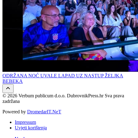
ODRŽANA NOĆ UVALE LAPAD UZ NASTUP ŽELJKA
BEBEKA
© 2026 Verbum publicum d.o.o. DubrovnikPress.hr Sva prava
zadržana
Powered by
DromedarIT.NeT
Impressum
Uvjeti korištenja