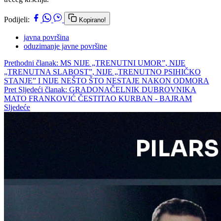
Podijeli:
Kopirano!
javna površina
oduzimanje javne površine
Prethodni članak: MS NIJE „TRENUTNI UMOR”, NIJE
„TRENUTNA SLABOST”, NIJE „TRENUTNO PSIHIČKO
STANJE” I NIJE NEŠTO ŠTO NESTAJE NAKON ODMORA
Pret
Sljedeći članak: GRADONAČELNIK DUBROVNIKA
MATO FRANKOVIĆ ČESTITAO KURBAN - BAJRAM
Sljedeće