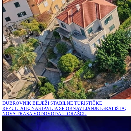
DUBROVNIK BILJEŽI STABILNE TURISTIČKE
REZULTATE; NASTAVLJA SE OBNAVLJANJE IGRALIŠTA;
NOVA TRASA VODOVODA U ORAŠCU