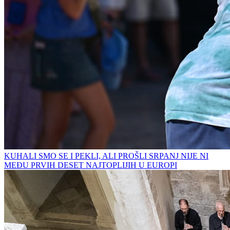
KUHALI SMO SE I PEKLI, ALI PROŠLI SRPANJ NIJE NI
MEĐU PRVIH DESET NAJTOPLIJIH U EUROPI