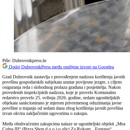
Piše:
Dubrovnikpress.hr
Dodaj DubrovnikPress među omiljene izvore na Googleu
Grad Dubrovnik nastavlja s provođenjem nadzora korištenja javnih
površina gospodarskih subjekata unutar povijesne jezgre, s ciljem
osiguranja reda i slobodnog prolaza građana i posjetitelja. Nakon
provedenih inspekcijskih nadzora, koje je provelo Komunalno
redarstvo provelo 25. svibnja 2026. godine, sedam ugostiteljskih
objekata sankcionirano je mjerom privremenog oduzimanja javne
površine u trajanju od sedam dana zbog korištenja javnih površina
izvan okvira zaključenim ugovorima o zakupu.
Među obuhvaćenim zakupcima nalaze se ugostiteljski objekti „Mea
Culpa III“ (Pizza Shop d.o.o.) u ulici Za Rokom, „Fontana“