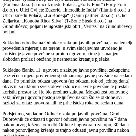
(Fontana d.o.o.) u ulici Između Polača, „Forty Four“ (Forty Four
d.o.o.) u Ulici Cvijete Zuzorić, „Incredibile India“ (Illunis d.o.o.) u
Ulici Između Polača, „La Bodega“ (Dani i partneri d.o.o.) u Ulici
Zeljarica, „Konoba Rhea Silva“ (T-Bone Steak d.o.o.) na
Gundulićevoj poljani te ugostiteljski obrt „Veritas“ na Gundulićevoj
poljani.
Sukladno odredbama Odluke o zakupu javnih površina, a na temelju
provedenih mjerenja na terenu, u svim slučajevima utvrđeno je
korištenje javne površine suprotno ugovoru, čime je smanjen
slobodan prolaz i otežano je nesmetano kretanje pješaka.
Sukladno članku 11. ugovora o zakupu javne površine, zakupcima
je izrečena mjera privremenog oduzimanja javne površine na sedam
dana. Po primitku otkaza ugovora (uz otkazni rok od jednog dana)
obvezni su ukloniti sve stolove i stolice s javne površine te prestati
koristiti prostor koji je bio predmet zakupa. Mogućnost ponovnog
zaključenja ugovora postoji isključivo nakon što se otklone svi
razlozi za otkaz ugovora, ali ne prije isteka roka od sedam dana.
Podsjetimo, sukladno Odluci o zakupu javnih površina, Grad
Dubrovnik će otkazati ugovor i oduzeti javnu površinu na 7 dana
nakon prvog kršenja odredbi Odluke i ugovora o zakupu, 30 dana
nakon ponovljenog kršenja te trajno oduzeti javnu površinu nakon
trećeg kršenja.