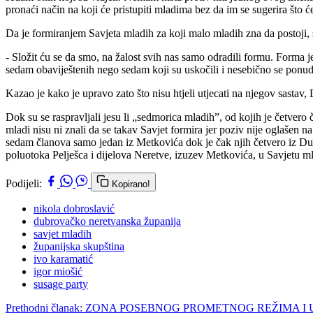
pronaći način na koji će pristupiti mladima bez da im se sugerira što će 
Da je formiranjem Savjeta mladih za koji malo mladih zna da postoji,
- Složit ću se da smo, na žalost svih nas samo odradili formu. Forma je o
sedam obaviještenih nego sedam koji su uskočili i nesebično se ponudil
Kazao je kako je upravo zato što nisu htjeli utjecati na njegov sasta
Dok su se raspravljali jesu li „sedmorica mladih”, od kojih je četvero
mladi nisu ni znali da se takav Savjet formira jer poziv nije oglašen na
sedam članova samo jedan iz Metkovića dok je čak njih četvero iz Du
poluotoka Pelješca i dijelova Neretve, izuzev Metkovića, u Savjetu m
Podijeli:
Kopirano!
nikola dobroslavić
dubrovačko neretvanska županija
savjet mladih
županijska skupština
ivo karamatić
igor miošić
susage party
Prethodni članak: ZONA POSEBNOG PROMETNOG REŽIMA 