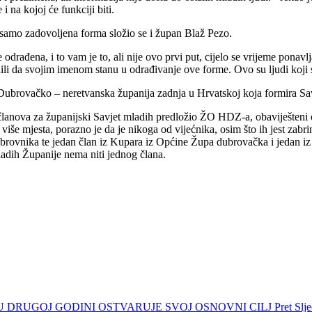
i na kojoj će funkciji biti.
 samo zadovoljena forma složio se i župan Blaž Pezo.
drađena, i to vam je to, ali nije ovo prvi put, cijelo se vrijeme ponavlja
i da svojim imenom stanu u odrađivanje ove forme. Ovo su ljudi koji su 
v, Dubrovačko – neretvanska županija zadnja u Hrvatskoj koja formira Sa
 članova za županijski Savjet mladih predložio ŽO HDZ-a, obaviješteni o 
 više mjesta, porazno je da je nikoga od vijećnika, osim što ih jest zabri
brovnika te jedan član iz Kupara iz Općine Župa dubrovačka i jedan iz
ladih Županije nema niti jednog člana.
I U DRUGOJ GODINI OSTVARUJE SVOJ OSNOVNI CILJ
Pret
Slj