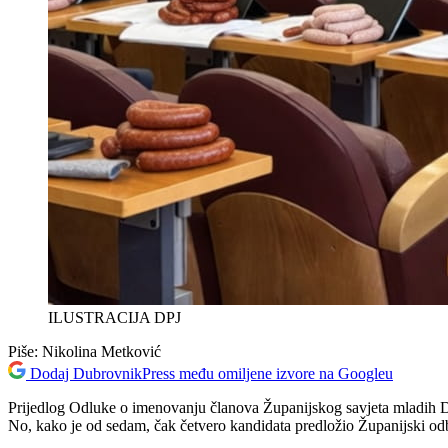
ILUSTRACIJA DPJ
Piše:
Nikolina Metković
Dodaj DubrovnikPress među omiljene izvore na Googleu
Prijedlog Odluke o imenovanju članova Županijskog savjeta mladih Du
No, kako je od sedam, čak četvero kandidata predložio Županijski od