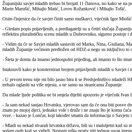
Županijski savjet mladih trebao bi brojati 11 članova, no kako se na
Marin Marušić, Mihajlo Matić, Lovro Rožanković i Mihajlo Tošić.
Osim činjenice da će savjet činiti samo muškarci, vijećnik Igor Miošić (
- Gledam popis prijavljenih, a predlagatelji su u četiri slučaja Župan
reflektira pluralističku scenu mladih u Dubrovniku, sigurno postoje i d
- Vidim da će se Savjet mladih sastaviti od Marka, Nina, Giuliana, Ma
mladih Županije većinom predložen od HDZ-a nego su isključivo to os
- Šteta je doista da imamo jednospolni prijedlog, ali imamo to što im
Istaknuvši kako je konsterniran brojem prijavljenih mladih u Savjet i 
- U prvom trenu nije mi bilo jasno bira li se Predsjedništvo mladeži H
trebalo oglasiti na više mjesta, a ne samo na stranicama Županije
Da mlade ljude politika ne bi smjela dijeliti upozorio je vijećnik Ivan
- Ja sam nekad sanjao Hrvatsku, vjerovao sam da će ona biti posve druk
znam po mojoj djeci, jednako vole i druže i ne znaju što je komu ćaća
veze. - kazao je Lončar, koji također smatra da informacija o Savjetu m
- Mladi su nekad stvarali hrvatsku državu, bili su i maloljetni kad s
sedam onih koji su vidjeli. Nemam ništa protiv niti jednog ovog imena