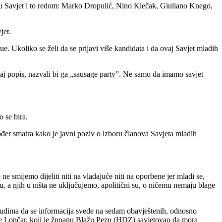
je u Savjet i to redom: Marko Dropulić, Nino Klečak, Giuliano Knego,
jet.
e. Ukoliko se želi da se prijavi više kandidata i da ovaj Savjet mladih
vaj popis, nazvali bi ga „sausage party”. Ne samo da imamo savjet
 se bira.
kođer smatra kako je javni poziv o izboru članova Savjeta mladih
 smijemo dijeliti niti na vladajuće niti na oporbene jer mladi se,
, a njih u ništa ne uključujemo, apolitični su, o ničemu nemaju blage
 ljudima da se informacija svede na sedam obavještenih, odnosno
ao je Lončar, koji je županu Blažu Pezu (HDZ) savjetovao da mora