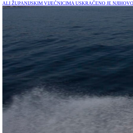
ALI ŽUPANIJSKIM VIJEĆNICIMA USKRAĆENO JE NJIHOV