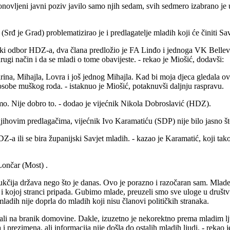
 ponovljeni javni poziv javilo samo njih sedam, svih sedmero izabrano 
Srđ je Grad) problematizirao je i predlagatelje mladih koji će činiti Sav
ijski odbor HDZ-a, dva člana predložio je FA Linđo i jednoga VK Bellevu
rugi način i da se mladi o tome obavijeste. - rekao je Miošić, dodavši:
rina, Mihajla, Lovra i još jednog Mihajla. Kad bi moja djeca gledala o
obe muškog roda. - istaknuo je Miošić, potaknuvši daljnju raspravu.
amo. Nije dobro to. - dodao je vijećnik Nikola Dobroslavić (HDZ).
njihovim predlagačima, vijećnik Ivo Karamatiću (SDP) nije bilo jasno što
DZ-a ili se bira županijski Savjet mladih. - kazao je Karamatić, koji ta
 Lončar (Most) .
čija država nego što je danas. Ovo je porazno i razočaran sam. Mlade ne
 i kojoj stranci pripada. Gubimo mlade, preuzeli smo sve uloge u društvu
ladih nije doprla do mladih koji nisu članovi političkih stranaka.
u stali na branik domovine. Dakle, izuzetno je nekorektno prema mladim
 i prezimena, ali informacija nije došla do ostalih mladih ljudi. - rek