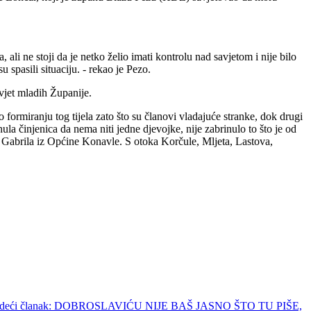
, ali ne stoji da je netko želio imati kontrolu nad savjetom i nije bilo
spasili situaciju. - rekao je Pezo.
vjet mladih Županije.
formiranju tog tijela zato što su članovi vladajuće stranke, dok drugi
nula činjenica da nema niti jedne djevojke, nije zabrinulo to što je od
 Gabrila iz Općine Konavle. S otoka Korčule, Mljeta, Lastova,
edeći članak: DOBROSLAVIĆU NIJE BAŠ JASNO ŠTO TU PIŠE,