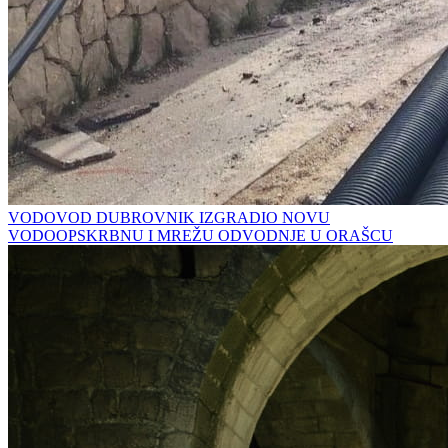
VODOVOD DUBROVNIK IZGRADIO NOVU
VODOOPSKRBNU I MREŽU ODVODNJE U ORAŠCU