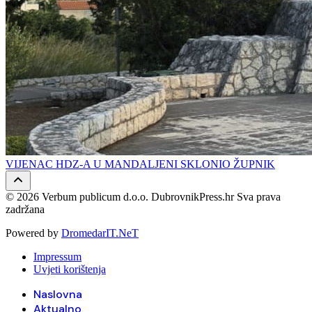
VIJENAC HDZ-A U MANDALJENI SKLONIO ŽUPNIK
© 2026 Verbum publicum d.o.o. DubrovnikPress.hr Sva prava
zadržana
Powered by
DromedarIT.NeT
Impressum
Uvjeti korištenja
Naslovna
Aktualno