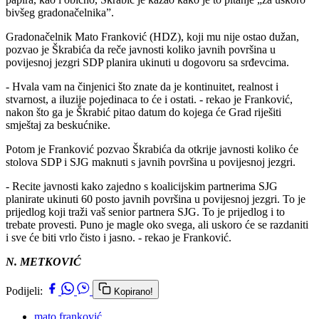
bivšeg gradonačelnika”.
Gradonačelnik Mato Franković (HDZ), koji mu nije ostao dužan,
pozvao je Škrabića da reče javnosti koliko javnih površina u
povijesnoj jezgri SDP planira ukinuti u dogovoru sa srđevcima.
- Hvala vam na činjenici što znate da je kontinuitet, realnost i
stvarnost, a iluzije pojedinaca to će i ostati. - rekao je Franković,
nakon što ga je Škrabić pitao datum do kojega će Grad riješiti
smještaj za beskućnike.
Potom je Franković pozvao Škrabića da otkrije javnosti koliko će
stolova SDP i SJG maknuti s javnih površina u povijesnoj jezgri.
- Recite javnosti kako zajedno s koalicijskim partnerima SJG
planirate ukinuti 60 posto javnih površina u povijesnoj jezgri. To je
prijedlog koji traži vaš senior partnera SJG. To je prijedlog i to
trebate provesti. Puno je magle oko svega, ali uskoro će se razdaniti
i sve će biti vrlo čisto i jasno. - rekao je Franković.
N. METKOVIĆ
Podijeli:
Kopirano!
mato franković