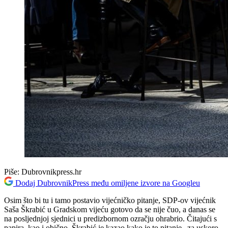
Piše:
Dubrovnikpress.hr
Dodaj DubrovnikPress među omiljene izvore na Googleu
Osim što bi tu i tamo postavio vijećničko pitanje, SDP-ov vijećnik
Saša Škrabić u Gradskom vijeću gotovo da se nije čuo, a danas se
na posljednjoj sjednici u predizbornom ozračju ohrabrio. Čitajući s
papira, kao i obično, Škrabić je kazao kako je to pitanje „za uskoro