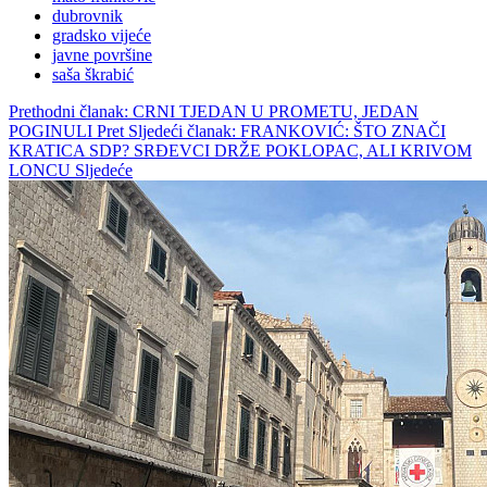
dubrovnik
gradsko vijeće
javne površine
saša škrabić
Prethodni članak: CRNI TJEDAN U PROMETU, JEDAN
POGINULI
Pret
Sljedeći članak: FRANKOVIĆ: ŠTO ZNAČI
KRATICA SDP? SRĐEVCI DRŽE POKLOPAC, ALI KRIVOM
LONCU
Sljedeće