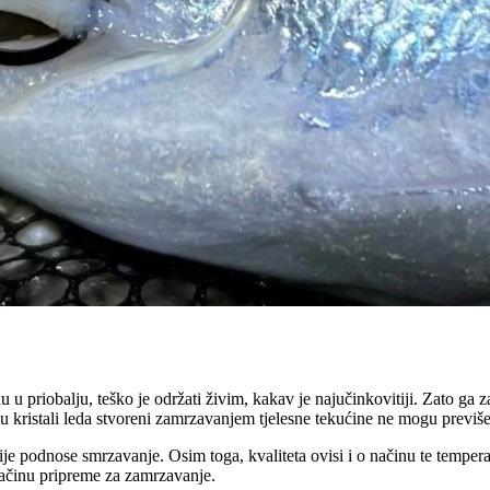
u u priobalju, teško je održati živim, kakav je najučinkovitiji. Zato ga
ju kristali leda stvoreni zamrzavanjem tjelesne tekućine ne mogu previše 
ošije podnose smrzavanje. Osim toga, kvaliteta ovisi i o načinu te tempe
 načinu pripreme za zamrzavanje.