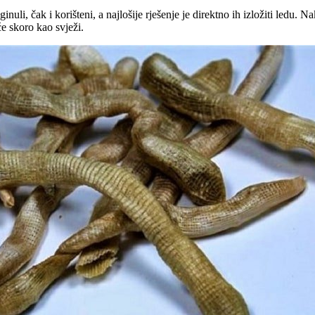
nuli, čak i korišteni, a najlošije rješenje je direktno ih izložiti ledu. N
e skoro kao svježi.