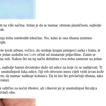
iti na više načina. Jedan je da se mamac obmota plastičnom, najbolje
rak.
vanja treba osloboditi tekućine. No, kako je ona ribama iznimno
njih.
oviti arbuni, ovčice, do srednje krupni primjerci sarka i fratra, te
 jedan uzdužni rez i crv očisti od unutarnje prljavštine. Zatim se
rama soli. Nakon što na taj način dehidrira crva treba zamrzne na jedan
ne, najbolje barem dvostruko duže od udice na koje će se nadijevati. Ti
utrašnjosti luka udice, čiji vrh obvezno mora cijeli viriti izvan kože
, da mamac nalikuje kobasici. Da bi bio što privlačniji ribama, tako
raturi.
dlično za noćni ribolov, ali i dnevni jer je unutrašnjost štrcaljca
ivlači ribe.