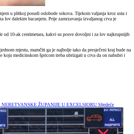
janjem u plitkoj posudi oslobode sokova. Tijekom valjanja kroz usta i
an za lov dalekim bacanjem. Prije zamrzavanja izvaljanog crva je
ade od 10-ak centimetara, kakvi su posve dovoljni i za lov najkrupnijih
jednom mjestu, mamčiti ga je najbolje tako da presječeni kraj bude na
ćine koju medicinskom špricom treba ubrizgati u crva da on nabubri i
KO – NERETVANSKE ŽUPANIJE U EXCELSIORU
Sljedeće