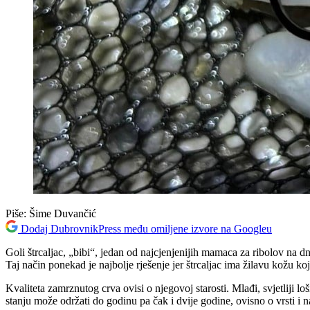
Piše:
Šime Duvančić
Dodaj DubrovnikPress među omiljene izvore na Googleu
Goli štrcaljac, „bibi“, jedan od najcjenjenijih mamaca za ribolov na dn
Taj način ponekad je najbolje rješenje jer štrcaljac ima žilavu kožu ko
Kvaliteta zamrznutog crva ovisi o njegovoj starosti. Mlađi, svjetliji l
stanju može održati do godinu pa čak i dvije godine, ovisno o vrsti i