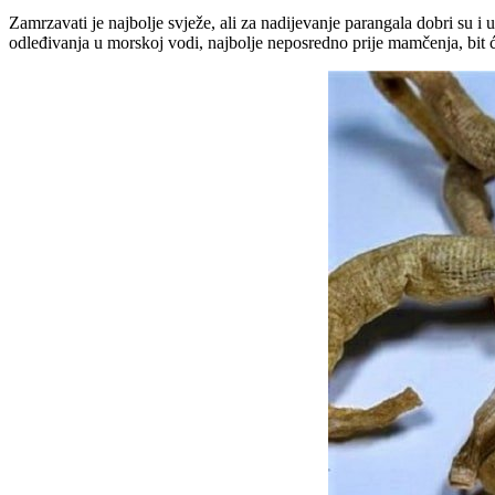
Zamrzavati je najbolje svježe, ali za nadijevanje parangala dobri su i ugi
odleđivanja u morskoj vodi, najbolje neposredno prije mamčenja, bit ć