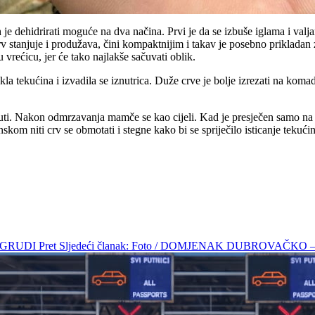
h je dehidrirati moguće na dva načina. Prvi je da se izbuše iglama i val
e crv stanjuje i produžava, čini kompaktnijim i takav je posebno priklad
 vrećicu, jer će tako najlakše sačuvati oblik.
ekla tekućina i izvadila se iznutrica. Duže crve je bolje izrezati na kom
nuti. Nakon odmrzavanja mamče se kao cijeli. Kad je presječen samo na 
onskom niti crv se obmotati i stegne kako bi se spriječilo isticanje teku
A GRUDI
Pret
Sljedeći članak: Foto / DOMJENAK DUBROVAČ