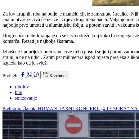
Za lov krupnih riba najbolje je mamčiti cijele zamrznute štrcaljce. Nji
analni otvor iz crva će izlaze i crijeva koja treba baciti. Valjanjem s
najbolje prvo umotati u aluminijsku foliju, a potom staviti i vakuumsku
Drugi način dehidriranja je da se crvu odreže kraj kako bi iz njega ist
komarča. Rezati je najbolje škarama.
Izbušene i poprijeko prerezane crve treba posuti solju i potom zamrz
struni, a ne na udici. Zatim pet milimetara ispod mjesta presjeka silik
izgleda kao da je svjež.
Podijeli:
Kopirano!
ribolov
bibi
smrzavanje
Prethodni članak: HUMANITARNI KONCERT „4 TENORA” N