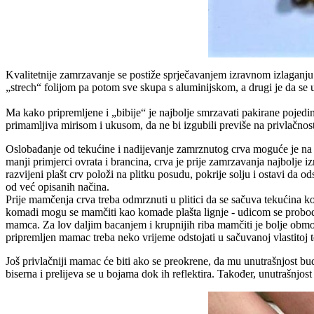
Kvalitetnije zamrzavanje se postiže sprječavanjem izravnom izlaganju 
„strech“ folijom pa potom sve skupa s aluminijskom, a drugi je da se um
Ma kako pripremljene i „bibije“ je najbolje smrzavati pakirane pojedin
primamljiva mirisom i ukusom, da ne bi izgubili previše na privlačnos
Oslobađanje od tekućine i nadijevanje zamrznutog crva moguće je na viš
manji primjerci ovrata i brancina, crva je prije zamrzavanja najbolje i
razvijeni plašt crv položi na plitku posudu, pokrije solju i ostavi da 
od već opisanih načina.
Prije mamčenja crva treba odmrznuti u plitici da se sačuva tekućina koj
komadi mogu se mamčiti kao komade plašta lignje - udicom se probodu d
mamca. Za lov daljim bacanjem i krupnijih riba mamčiti je bolje obmo
pripremljen mamac treba neko vrijeme odstojati u sačuvanoj vlastitoj t
Još privlačniji mamac će biti ako se preokrene, da mu unutrašnjost bude
biserna i prelijeva se u bojama dok ih reflektira. Također, unutrašnjost