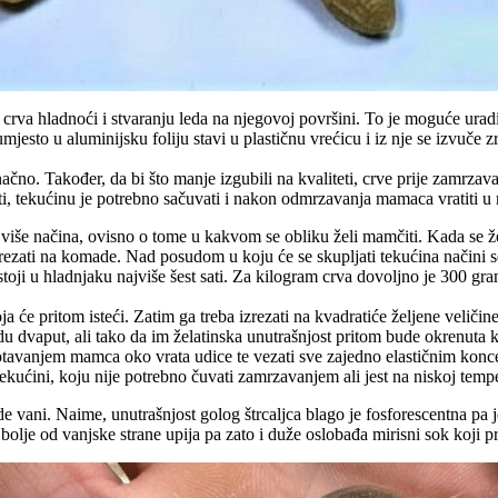
crva hladnoći i stvaranju leda na njegovoj površini. To je moguće urad
jesto u aluminijsku foliju stavi u plastičnu vrećicu i iz nje se izvuče z
ačno. Također, da bi što manje izgubili na kvaliteti, crve prije zamrza
ti, tekućinu je potrebno sačuvati i nakon odmrzavanja mamaca vratiti u 
e načina, ovisno o tome u kakvom se obliku želi mamčiti. Kada se žele l
zrezati na komade. Nad posudom u koju će se skupljati tekućina načini se
odstoji u hladnjaku najviše šest sati. Za kilogram crva dovoljno je 300 g
a će pritom isteći. Zatim ga treba izrezati na kvadratiće željene veliči
vaput, ali tako da im želatinska unutrašnjost pritom bude okrenuta k un
tavanjem mamca oko vrata udice te vezati sve zajedno elastičnim koncem
ekućini, koju nije potrebno čuvati zamrzavanjem ali jest na niskoj tempe
 vani. Naime, unutrašnjost golog štrcaljca blago je fosforescentna pa je o
 bolje od vanjske strane upija pa zato i duže oslobađa mirisni sok koji pr