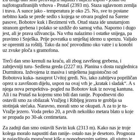
najfotografiranijih vrhova - Prutaš (2393 m). Staza uglavnom zemlja
i trava. A sunce jako - temperatura je oko 25. No, sve to postane
nebitno kada se pređe sedlo s kojega se otvara pogled na Šarene
pasove, Bobotov kuk i Bezimeni vrh. Otud staza ide unutarnjom
stranom grebena i polako se uzdiže do samog vrha. Naporno i dugo
jest, ali je prava uživancija. Na vrhu nalazimo i ostatke snijega, pa
pravimo i Snješka. Prije povratka u smještaj idemo u spenzu. Valjalo
se opremiti za roštilj. Tako da noć provodimo oko vatre i u konobi
uz zvuke ploča s gramofona.
Treći dan smo krenuli na kraću, ali zbog završnog grebena, i
zahtjevniji turu- Sedlena greda (2227 m). Planina s dosta razglednica
Durmitora. Izdvojena iz masiva i smještena jugoistočno od
Bobotova kuka- nasuprot Uvitoj gredi. No, iako zahtijeva popriličan
oprez u završnom dijelu, uspon na ovaj vrh je „kratak i sladak“. A s
njega nova perspektiva- pogled na Bobotov kuk iz novog kantuna.
Ali i na Prutaš na kojemu smo bili dan ranije. Popodnevni dio
ostavili smo za obilazak Vražjeg i Ribljeg jezera te groblja sa
stotinjak stećaka. Naravno, morali smo se okupati. A za to je tu-
Vražje jezero. Voda preko 20, a prvih nekoliko metara blato u koje
se propada po 30-ak centimetara.
Za zadnji dan smo ostavili Savin kuk (2313 m). Kako nas je troje
kolega moralo napustiti dan ranije- ostalo nas je desetoro. Prognoza
je najavljivala mogućnost kiše u popodnevnim satima, ali ujutro je