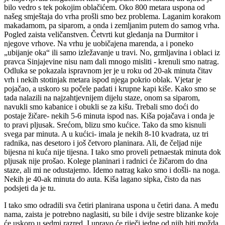
bilo vedro s tek pokojim oblačićem. Oko 800 metara uspona od
našeg smještaja do vrha prošli smo bez problema. Laganim korakom
makadamom, pa siparom, a onda i zemljanim putem do samog vrha.
Pogled zaista veličanstven. Četvrti kut gledanja na Durmitor i
njegove vrhove. Na vrhu je uobičajena marenda, a i poneko
„ubijanje oka“ ili samo izležavanje u travi. No, grmljavina i oblaci iz
pravca Sinjajevine nisu nam dali mnogo misliti - krenuli smo natrag.
Odluka se pokazala ispravnom jer je u roku od 20-ak minuta čitav
vrh i nekih stotinjak metara ispod njega pokrio oblak. Vjetar je
pojačao, a uskoro su počele padati i krupne kapi kiše. Kako smo se
tada nalazili na najzahtjevnijem dijelu staze, onom sa siparom,
navukli smo kabanice i obukli se za kišu. Trebali smo doći do
postaje žičare- nekih 5-6 minuta ispod nas. Kiša pojačava i onda je
to pravi pljusak. Srećom, blizu smo kućice. Tako da smo kisnuli
svega par minuta. A u kućici- imala je nekih 8-10 kvadrata, uz tri
radnika, nas desetoro i još četvoro planinara. Ali, đe čeljad nije
bijesna ni kuća nije tijesna. I tako smo proveli petnaestak minuta dok
pljusak nije prošao. Kolege planinari i radnici će žičarom do dna
staze, ali mi ne odustajemo. Idemo natrag kako smo i došli- na noga.
Nekih je 40-ak minuta do auta. Kiša lagano sipka, čisto da nas
podsjeti da je tu.
I tako smo odradili sva četiri planirana uspona u četiri dana. A među
nama, zaista je potrebno naglasiti, su bile i dvije sestre blizanke koje
će uskoro u sedmi razred. I upravo će riječi jedne od njih biti možda