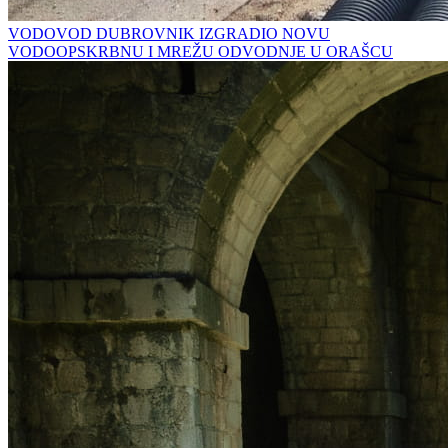
VODOVOD DUBROVNIK IZGRADIO NOVU
VODOOPSKRBNU I MREŽU ODVODNJE U ORAŠCU