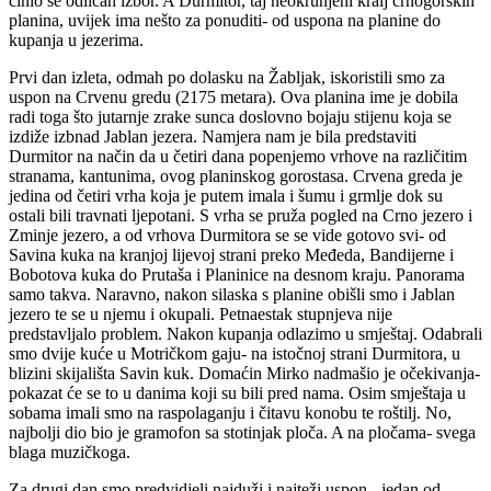
činio se odličan izbor. A Durmitor, taj neokrunjeni kralj crnogorskih
planina, uvijek ima nešto za ponuditi- od uspona na planine do
kupanja u jezerima.
Prvi dan izleta, odmah po dolasku na Žabljak, iskoristili smo za
uspon na Crvenu gredu (2175 metara). Ova planina ime je dobila
radi toga što jutarnje zrake sunca doslovno bojaju stijenu koja se
izdiže izbnad Jablan jezera. Namjera nam je bila predstaviti
Durmitor na način da u četiri dana popenjemo vrhove na različitim
stranama, kantunima, ovog planinskog gorostasa. Crvena greda je
jedina od četiri vrha koja je putem imala i šumu i grmlje dok su
ostali bili travnati ljepotani. S vrha se pruža pogled na Crno jezero i
Zminje jezero, a od vrhova Durmitora se se vide gotovo svi- od
Savina kuka na kranjoj lijevoj strani preko Međeda, Bandijerne i
Bobotova kuka do Prutaša i Planinice na desnom kraju. Panorama
samo takva. Naravno, nakon silaska s planine obišli smo i Jablan
jezero te se u njemu i okupali. Petnaestak stupnjeva nije
predstavljalo problem. Nakon kupanja odlazimo u smještaj. Odabrali
smo dvije kuće u Motričkom gaju- na istočnoj strani Durmitora, u
blizini skijališta Savin kuk. Domaćin Mirko nadmašio je očekivanja-
pokazat će se to u danima koji su bili pred nama. Osim smještaja u
sobama imali smo na raspolaganju i čitavu konobu te roštilj. No,
najbolji dio bio je gramofon sa stotinjak ploča. A na pločama- svega
blaga muzičkoga.
Za drugi dan smo predvidjeli najduži i najteži uspon - jedan od