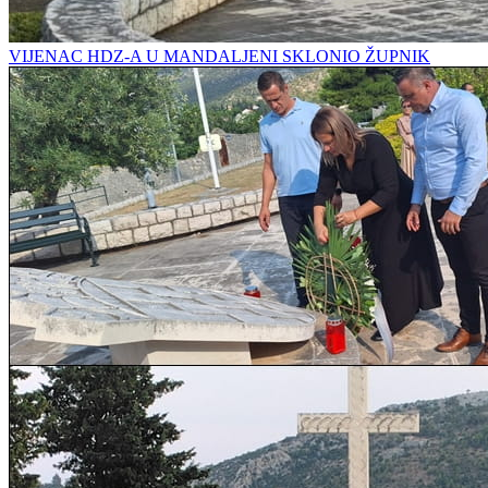
VIJENAC HDZ-A U MANDALJENI SKLONIO ŽUPNIK