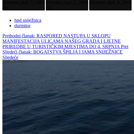
hpd sniježnica
durmitor
Prethodni članak: RASPORED NASTUPA U SKLOPU
MANIFESTACIJA ULICAMA NAŠEG GRADA I LJETNE
PRIREDBE U TURISTIČKIM MJESTIMA DO 4. SRPNJA
Pret
Sljedeći članak: BOGATSTVA ŠPILJA I JAMA SNIJEŽNICE
Sljedeće