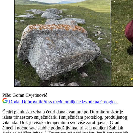
Piše:
Goran Cvjetinović
Dodaj DubrovnikPress među omiljene izvore na Googleu
Četiri planinska vrha u četiri dana avanture po Durmitoru skor je
izleta trinaestoro sniježničarki i sniježničara proteklog, produljenog
vikenda. Dok je visoka temperatura sve više zarobljavala Grad
čineći i noćne sate slabije podnošljivima, tri sata udaljeni Žabljak