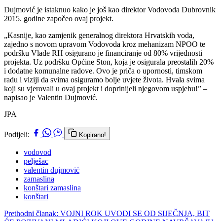
Dujmović je istaknuo kako je još kao direktor Vodovoda Dubrovnik
2015. godine započeo ovaj projekt.
„Kasnije, kao zamjenik generalnog direktora Hrvatskih voda,
zajedno s novom upravom Vodovoda kroz mehanizam NPOO te
podršku Vlade RH osigurano je financiranje od 80% vrijednosti
projekta. Uz podršku Općine Ston, koja je osigurala preostalih 20%
i dodatne komunalne radove. Ovo je priča o upornosti, timskom
radu i viziji da svima osiguramo bolje uvjete života. Hvala svima
koji su vjerovali u ovaj projekt i doprinijeli njegovom uspjehu!” –
napisao je Valentin Dujmović.
JPA
Podijeli:
Kopirano!
vodovod
pelješac
valentin dujmović
zamaslina
konštari zamaslina
konštari
Prethodni članak: VOJNI ROK UVODI SE OD SIJEČNJA, BIT