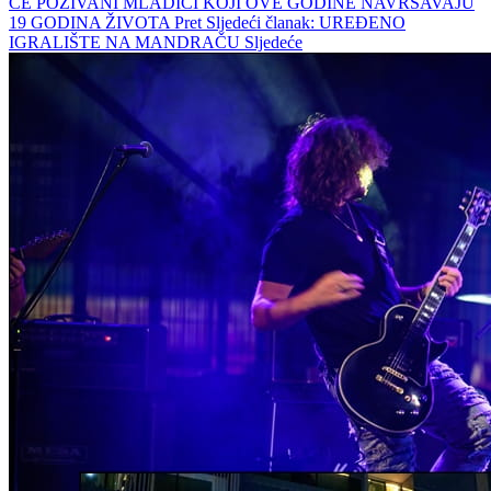
ĆE POZIVANI MLADIĆI KOJI OVE GODINE NAVRŠAVAJU
19 GODINA ŽIVOTA
Pret
Sljedeći članak: UREĐENO
IGRALIŠTE NA MANDRAČU
Sljedeće