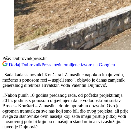
Piše:
Dubrovnikpress.hr
Dodaj DubrovnikPress među omiljene izvore na Googleu
„Sada kada stanovnici Konštara i Zamasline napokon imaju vodu,
možemo s ponosom reći – uspjeli smo”, objavio je danas zamjenik
generalnog direktora Hrvatskih voda Valentin Dujmović.
„Nakon punih 10 godina predanog rada, od početka projektiranja
2015. godine, s ponosom objavljujem da je vodoopskrbni sustav
Broce – Konštari – Zamaslina dobio uporabnu dozvolu! Ovo je
ogroman trenutak za sve nas koji smo bili dio ovog projekta, ali prije
svega za stanovnike ovih naselja koji sada imaju pristup pitkoj vodi
– osnovnoj potrebi koju po današnjim standardima svi zaslužuju.” –
naveo je Dujmović.