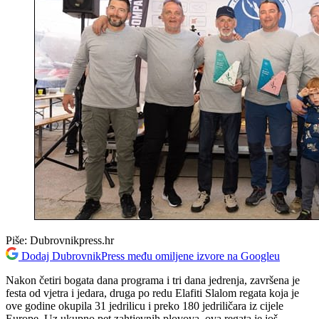
Piše:
Dubrovnikpress.hr
Dodaj DubrovnikPress među omiljene izvore na Googleu
Nakon četiri bogata dana programa i tri dana jedrenja, završena je
festa od vjetra i jedara, druga po redu Elafiti Slalom regata koja je
ove godine okupila 31 jedrilicu i preko 180 jedriličara iz cijele
Europe. Uz ukupno pet zahtjevnih plovova, ova regata je još