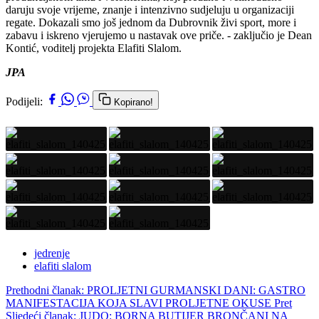
daruju svoje vrijeme, znanje i intenzivno sudjeluju u organizaciji
regate. Dokazali smo još jednom da Dubrovnik živi sport, more i
zabavu i iskreno vjerujemo u nastavak ove priče. - zaključio je Dean
Kontić, voditelj projekta Elafiti Slalom.
JPA
Podijeli:
Kopirano!
jedrenje
elafiti slalom
Prethodni članak: PROLJETNI GURMANSKI DANI: GASTRO
MANIFESTACIJA KOJA SLAVI PROLJETNE OKUSE
Pret
Sljedeći članak: JUDO: BORNA BUTIJER BRONČANI NA