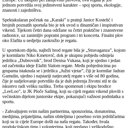
jednom potvrdila svoj jedinstveni karakter – spoj sporta, ekologije,
znanosti i zajedništva.
Spektakularan početak na „Karaki” u pratnji Janice Kostelić i
brojnih poznatih sportaša bio je tek uvod u dinamičan i inspirativan
vikend. Tijekom četiri dana održane su četiri praktične i znanstvene
radionice, uz zanimljiv popratni program i tri koncerta. Finalni plov
oko Elafita u nedjelju zaokružio je regatu.
U sportskom dijelu, najbrži brod regate bila je „Stravaganza”, kojom
je kormilario Niko Kmetović, dok je ukupnu pobjedu odnijela
jedrilica „Dubrovnik”, brod Denisa Vukasa, koji je ujedno i jedan
od začetnika ideje Elafiti Slalom regate. Među pobjednicima po
grupama istaknula se i jedrilica „Južni vjetar”, čiji je kormilar Jadran
Gamulin, ujedno i najstariji natjecatelj regate s više od 80 godina,
čije je sudjelovanje potvrdilo da je duh jedrenja životni stil te da
iskustvo radi veliku razliku. Treba spomenuti i ekipu brodice
„LeeLoo”, iz JK Ploče Sailing, koji su cijeli regatni vikend plovili s
većinskim dijelom juniorske ekipe, pokazujući važnost podmlatka u
sportu.
- Zahvaljujem svim našim partnerima, sponzorima, donatorima,
medijima, prijateljima, našim obiteljima i posebno svim jedriličarima
koji su iz cijele Europe došli na našu regatu. Također, hvala
produkcijskom timu i volonterima, koji predano i velikodušno