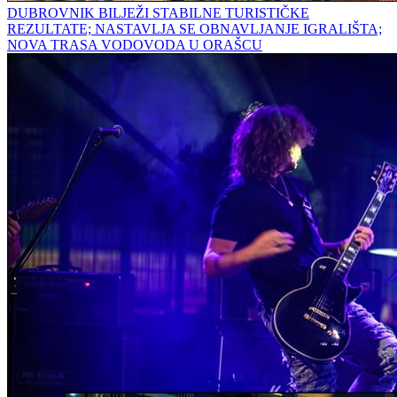
DUBROVNIK BILJEŽI STABILNE TURISTIČKE
REZULTATE; NASTAVLJA SE OBNAVLJANJE IGRALIŠTA;
NOVA TRASA VODOVODA U ORAŠCU