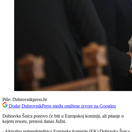
Piše:
Dubrovnikpress.hr
Dodaj DubrovnikPress među omiljene izvore na Googleu
Dubravka Šuica ponovo će biti u Europskoj komisiji, ali pitanje u
kojem resoru, prenosi danas Južni.
- Aktualna potpredsjednica Europske komisije (EK) Dubravka Šuica