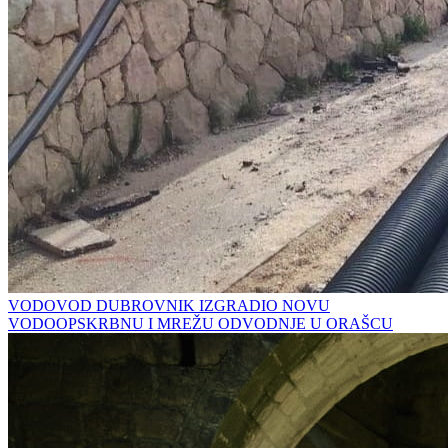
VODOVOD DUBROVNIK IZGRADIO NOVU
VODOOPSKRBNU I MREŽU ODVODNJE U ORAŠCU