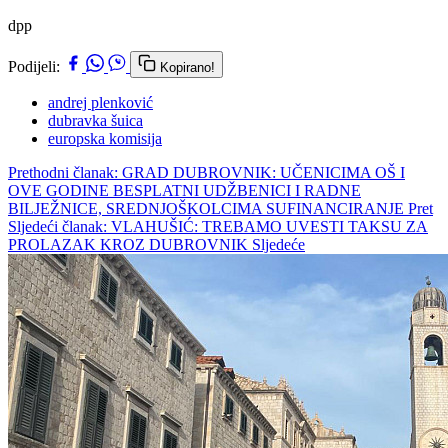
dpp
Podijeli:
Kopirano!
andrej plenković
dubravka šuica
europska komisija
Prethodni članak: GRAD DUBROVNIK: UČENICIMA OŠ I
OVE GODINE BESPLATNI UDŽBENICI I RADNE
BILJEŽNICE, SREDNJOŠKOLCIMA SUFINANCIRANJE
Pret
Sljedeći članak: VLAHUŠIĆ: TREBAMO UVESTI TAKSU ZA
PROLAZAK KROZ DUBROVNIK
Sljedeće