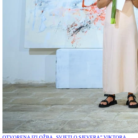
OTVORENA IZLOŽBA „SVJETLO SJEVERA” VIKTORA