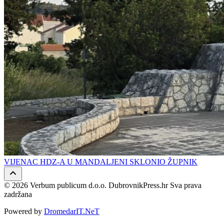
VIJENAC HDZ-A U MANDALJENI SKLONIO ŽUPNIK
© 2026 Verbum publicum d.o.o. DubrovnikPress.hr Sva prava
zadržana
Powered by
DromedarIT.NeT