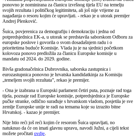
ponovno je nominirana za članicu izvršnog tijela EU na temelju
svojih rezultata i političkog legitimiteta, ali još nije vrijeme za
nagađanja o resoru kojim će upravljati. - rekao je u utorak premijer
Andrej Plenković.
Šuica, povjerenica za demografiju i demokraciju i jedna od
potpredsjednica EK-a, u utorak se predstavila saborskom Odboru za
europske poslove i govorila o svom dosadašnjem radu i o
prioritetima buduće Komisije. Vlada ju je na sjednici početkom
kolovoza ponovo predložila za članicu Europske komisije u
mandatu od 2024. do 2029. godine.
Bivša gradonačelnica Dubrovnika, saborska zastupnica i
eurozastupnica ponovno je hrvatska kandidatkinja za Komisiju
„temeljem svojih rezultata”, rekao je premijer.
- Ona je izabrana u Europski parlament četiri puta, poznaje rad toga
tijela, poznaje rad Europske komisije, potpredsjednica je Europske
pučke stranke, odlično surađuje s hrvatskom vladom, posjetila je sve
zemlje Europske unije te radi na temama koje su izrazito bitne
Hrvatskoj. - kazao je premijer.
Nije htio reći još reći kojim će resorom Šuica upravljati, no
natuknuo da će on imati glavnu upravu, navodi Južni, a cijeli tekst
možete pročitati
ovdje
.