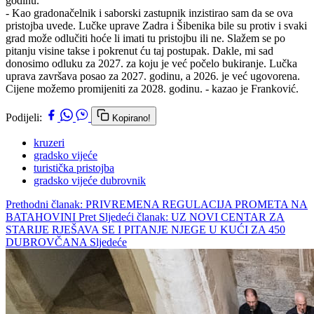
godinu.
- Kao gradonačelnik i saborski zastupnik inzistirao sam da se ova
pristojba uvede. Lučke uprave Zadra i Šibenika bile su protiv i svaki
grad može odlučiti hoće li imati tu pristojbu ili ne. Slažem se po
pitanju visine takse i pokrenut ću taj postupak. Dakle, mi sad
donosimo odluku za 2027. za koju je već počelo bukiranje. Lučka
uprava završava posao za 2027. godinu, a 2026. je već ugovorena.
Cijene možemo promijeniti za 2028. godinu. - kazao je Franković.
Podijeli:
Kopirano!
kruzeri
gradsko vijeće
turistička pristojba
gradsko vijeće dubrovnik
Prethodni članak: PRIVREMENA REGULACIJA PROMETA NA
BATAHOVINI
Pret
Sljedeći članak: UZ NOVI CENTAR ZA
STARIJE RJEŠAVA SE I PITANJE NJEGE U KUĆI ZA 450
DUBROVČANA
Sljedeće