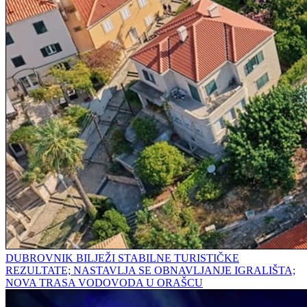
DUBROVNIK BILJEŽI STABILNE TURISTIČKE
REZULTATE; NASTAVLJA SE OBNAVLJANJE IGRALIŠTA;
NOVA TRASA VODOVODA U ORAŠCU