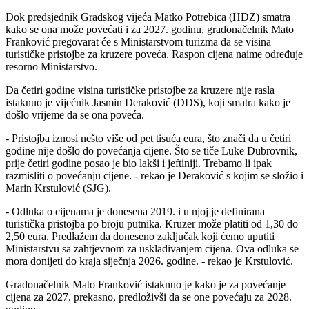
Dok predsjednik Gradskog vijeća Matko Potrebica (HDZ) smatra
kako se ona može povećati i za 2027. godinu, gradonačelnik Mato
Franković pregovarat će s Ministarstvom turizma da se visina
turističke pristojbe za kruzere poveća. Raspon cijena naime određuje
resorno Ministarstvo.
Da četiri godine visina turističke pristojbe za kruzere nije rasla
istaknuo je vijećnik Jasmin Deraković (DDS), koji smatra kako je
došlo vrijeme da se ona poveća.
- Pristojba iznosi nešto više od pet tisuća eura, što znači da u četiri
godine nije došlo do povećanja cijene. Što se tiče Luke Dubrovnik,
prije četiri godine posao je bio lakši i jeftiniji. Trebamo li ipak
razmisliti o povećanju cijene. - rekao je Deraković s kojim se složio i
Marin Krstulović (SJG).
- Odluka o cijenama je donesena 2019. i u njoj je definirana
turistička pristojba po broju putnika. Kruzer može platiti od 1,30 do
2,50 eura. Predlažem da doneseno zaključak koji ćemo uputiti
Ministarstvu sa zahtjevnom za usklađivanjem cijena. Ova odluka se
mora donijeti do kraja siječnja 2026. godine. - rekao je Krstulović.
Gradonačelnik Mato Franković istaknuo je kako je za povećanje
cijena za 2027. prekasno, predloživši da se one povećaju za 2028.