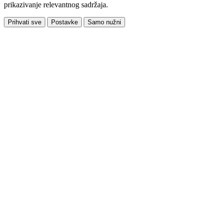
prikazivanje relevantnog sadržaja.
Prihvati sve
Postavke
Samo nužni