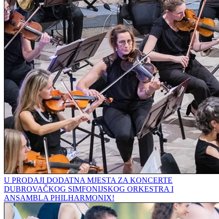
U PRODAJI DODATNA MJESTA ZA KONCERTE
DUBROVAČKOG SIMFONIJSKOG ORKESTRA I
ANSAMBLA PHILHARMONIX!