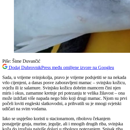
Piše:
Šime Duvančić
Dodaj DubrovnikPress među omiljene izvore na Googleu
Sada, u vrijeme svinjokolja, pravo je vrijeme podsjetiti se na nekada
vrlo cijenjeni, a danas posve zaboravljeni mamac – svinjsku kožicu,
svježu ili iz salamure. Svinjsku kožicu dobrim mamcem čini njen
miris i okus, zamamne kretnje pri potezanju te velika žilavost – ona
može izdržati više napada nego bilo koji drugi mamac. Njom su prvi
počeli loviti engleski slatkovodni, a prihvatili su je mnogi svjetski
udičari na svim vodama.
Iako se uspješno koristi u stacionarnom, ribolovu čekanjem
ponajprije gruja, murine, jegulje, ali i mnogih drugih riba, svinjska
koža do izražaja najviše dolazi u ribolovu potezanjem. Spisak riba