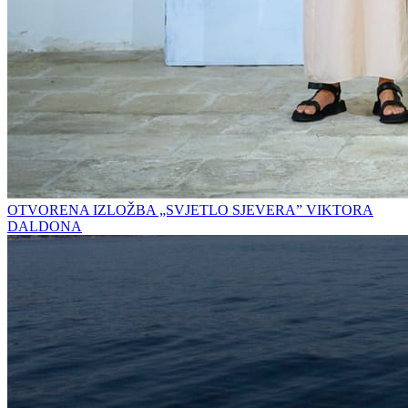
OTVORENA IZLOŽBA „SVJETLO SJEVERA” VIKTORA
DALDONA