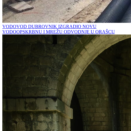
VODOVOD DUBROVNIK IZGRADIO NOVU
VODOOPSKRBNU I MREŽU ODVODNJE U ORAŠCU