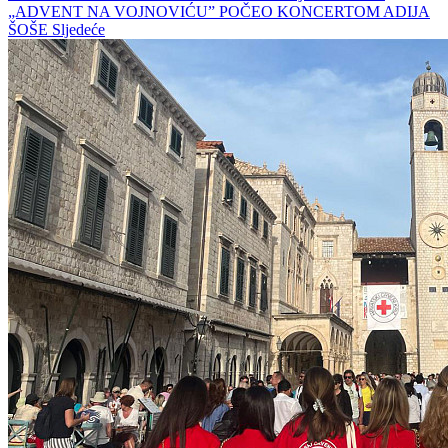
„ADVENT NA VOJNOVIĆU” POČEO KONCERTOM ADIJA
ŠOŠE
Sljedeće