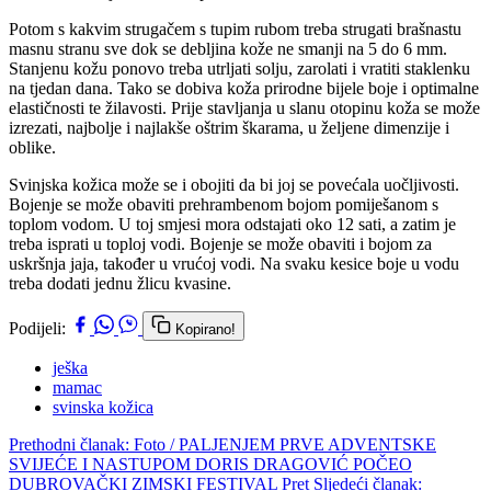
Potom s kakvim strugačem s tupim rubom treba strugati brašnastu
masnu stranu sve dok se debljina kože ne smanji na 5 do 6 mm.
Stanjenu kožu ponovo treba utrljati solju, zarolati i vratiti staklenku
na tjedan dana. Tako se dobiva koža prirodne bijele boje i optimalne
elastičnosti te žilavosti. Prije stavljanja u slanu otopinu koža se može
izrezati, najbolje i najlakše oštrim škarama, u željene dimenzije i
oblike.
Svinjska kožica može se i obojiti da bi joj se povećala uočljivosti.
Bojenje se može obaviti prehrambenom bojom pomiješanom s
toplom vodom. U toj smjesi mora odstajati oko 12 sati, a zatim je
treba isprati u toploj vodi. Bojenje se može obaviti i bojom za
uskršnja jaja, također u vrućoj vodi. Na svaku kesice boje u vodu
treba dodati jednu žlicu kvasine.
Podijeli:
Kopirano!
ješka
mamac
svinska kožica
Prethodni članak: Foto / PALJENJEM PRVE ADVENTSKE
SVIJEĆE I NASTUPOM DORIS DRAGOVIĆ POČEO
DUBROVAČKI ZIMSKI FESTIVAL
Pret
Sljedeći članak: