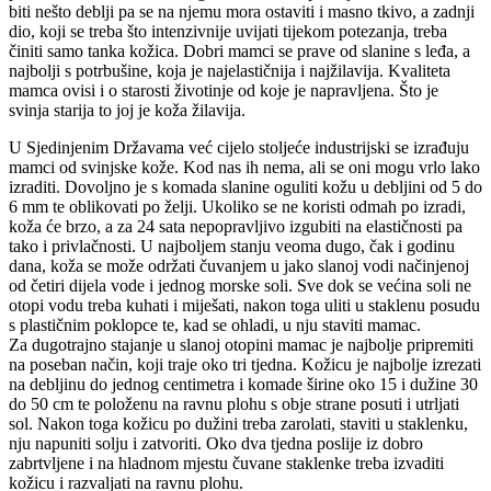
biti nešto deblji pa se na njemu mora ostaviti i masno tkivo, a zadnji
dio, koji se treba što intenzivnije uvijati tijekom potezanja, treba
činiti samo tanka kožica. Dobri mamci se prave od slanine s leđa, a
najbolji s potrbušine, koja je najelastičnija i najžilavija. Kvaliteta
mamca ovisi i o starosti životinje od koje je napravljena. Što je
svinja starija to joj je koža žilavija.
U Sjedinjenim Državama već cijelo stoljeće industrijski se izrađuju
mamci od svinjske kože. Kod nas ih nema, ali se oni mogu vrlo lako
izraditi. Dovoljno je s komada slanine oguliti kožu u debljini od 5 do
6 mm te oblikovati po želji. Ukoliko se ne koristi odmah po izradi,
koža će brzo, a za 24 sata nepopravljivo izgubiti na elastičnosti pa
tako i privlačnosti. U najboljem stanju veoma dugo, čak i godinu
dana, koža se može održati čuvanjem u jako slanoj vodi načinjenoj
od četiri dijela vode i jednog morske soli. Sve dok se većina soli ne
otopi vodu treba kuhati i miješati, nakon toga uliti u staklenu posudu
s plastičnim poklopce te, kad se ohladi, u nju staviti mamac.
Za dugotrajno stajanje u slanoj otopini mamac je najbolje pripremiti
na poseban način, koji traje oko tri tjedna. Kožicu je najbolje izrezati
na debljinu do jednog centimetra i komade širine oko 15 i dužine 30
do 50 cm te položenu na ravnu plohu s obje strane posuti i utrljati
sol. Nakon toga kožicu po dužini treba zarolati, staviti u staklenku,
nju napuniti solju i zatvoriti. Oko dva tjedna poslije iz dobro
zabrtvljene i na hladnom mjestu čuvane staklenke treba izvaditi
kožicu i razvaljati na ravnu plohu.