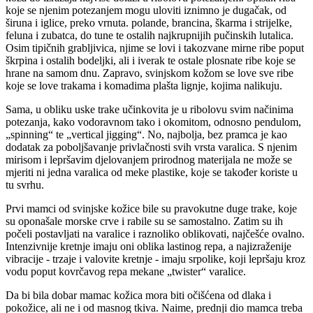
koje se njenim potezanjem mogu uloviti iznimno je dugačak, od
širuna i iglice, preko vrnuta. polande, brancina, škarma i strijelke,
feluna i zubatca, do tune te ostalih najkrupnijih pučinskih lutalica.
Osim tipičnih grabljivica, njime se lovi i takozvane mirne ribe poput
škrpina i ostalih bodeljki, ali i iverak te ostale plosnate ribe koje se
hrane na samom dnu. Zapravo, svinjskom kožom se love sve ribe
koje se love trakama i komadima plašta lignje, kojima nalikuju.
Sama, u obliku uske trake učinkovita je u ribolovu svim načinima
potezanja, kako vodoravnom tako i okomitom, odnosno pendulom,
„spinning“ te „vertical jigging“. No, najbolja, bez pramca je kao
dodatak za poboljšavanje privlačnosti svih vrsta varalica. S njenim
mirisom i lepršavim djelovanjem prirodnog materijala ne može se
mjeriti ni jedna varalica od meke plastike, koje se također koriste u
tu svrhu.
Prvi mamci od svinjske kožice bile su pravokutne duge trake, koje
su oponašale morske crve i rabile su se samostalno. Zatim su ih
počeli postavljati na varalice i raznoliko oblikovati, najčešće ovalno.
Intenzivnije kretnje imaju oni oblika lastinog repa, a najizraženije
vibracije - trzaje i valovite kretnje - imaju srpolike, koji lepršaju kroz
vodu poput kovrčavog repa mekane „twister“ varalice.
Da bi bila dobar mamac kožica mora biti očišćena od dlaka i
pokožice, ali ne i od masnog tkiva. Naime, prednji dio mamca treba