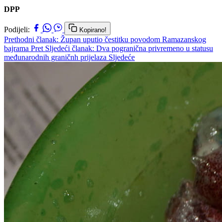
DPP
Podijeli:
Kopirano!
Prethodni članak: Župan uputio čestitku povodom Ramazanskog
bajrama
Pret
Sljedeći članak: Dva pogranična privremeno u statusu
međunarodnih graničnh prijelaza
Sljedeće