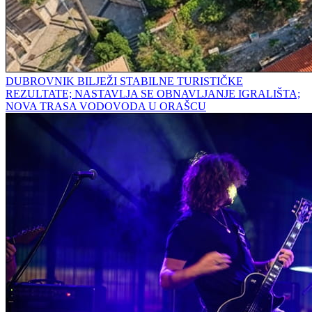
DUBROVNIK BILJEŽI STABILNE TURISTIČKE
REZULTATE; NASTAVLJA SE OBNAVLJANJE IGRALIŠTA;
NOVA TRASA VODOVODA U ORAŠCU