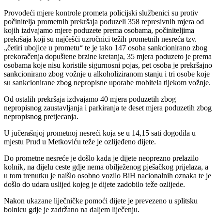
Provodeći mjere kontrole prometa policijski službenici su protiv
počinitelja prometnih prekršaja poduzeli 358 represivnih mjera od
kojih izdvajamo mjere poduzete prema osobama, počiniteljima
prekršaja koji su najčešći uzročnici težih prometnih nesreća tzv.
„četiri ubojice u prometu“ te je tako 147 osoba sankcionirano zbog
prekoračenja dopuštene brzine kretanja, 35 mjera poduzeto je prema
osobama koje nisu koristile sigurnosni pojas, pet osoba je prekršajno
sankcionirano zbog vožnje u alkoholiziranom stanju i tri osobe koje
su sankcionirane zbog nepropisne uporabe mobitela tijekom vožnje.
Od ostalih prekršaja izdvajamo 40 mjera poduzetih zbog
nepropisnog zaustavljanja i parkiranja te deset mjera poduzetih zbog
nepropisnog pretjecanja.
U jučerašnjoj prometnoj nesreći koja se u 14,15 sati dogodila u
mjestu Prud u Metkoviću teže je ozlijeđeno dijete.
Do prometne nesreće je došlo kada je dijete neoprezno prelazilo
kolnik, na dijelu ceste gdje nema obilježenog pješačkog prijelaza, a
u tom trenutku je naišlo osobno vozilo BiH nacionalnih oznaka te je
došlo do udara uslijed kojeg je dijete zadobilo teže ozlijede.
Nakon ukazane liječničke pomoći dijete je prevezeno u splitsku
bolnicu gdje je zadržano na daljem liječenju.