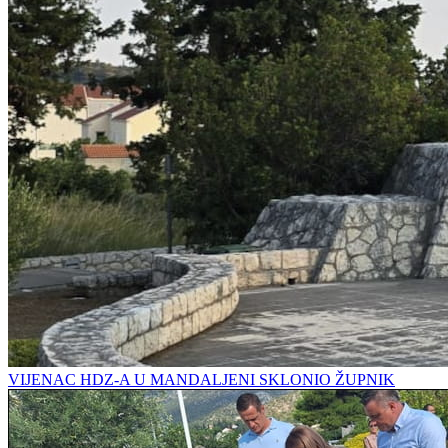
VIJENAC HDZ-A U MANDALJENI SKLONIO ŽUPNIK