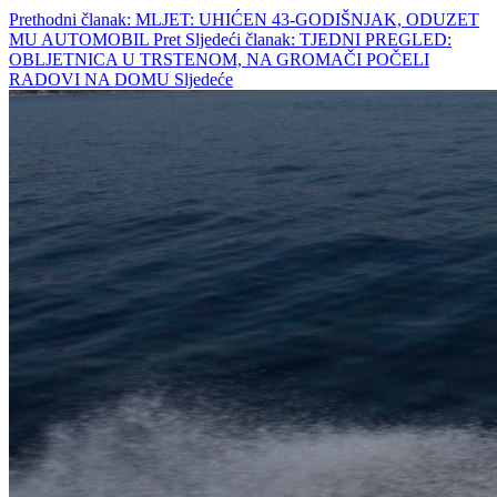
Prethodni članak: MLJET: UHIĆEN 43-GODIŠNJAK, ODUZET
MU AUTOMOBIL
Pret
Sljedeći članak: TJEDNI PREGLED:
OBLJETNICA U TRSTENOM, NA GROMAČI POČELI
RADOVI NA DOMU
Sljedeće