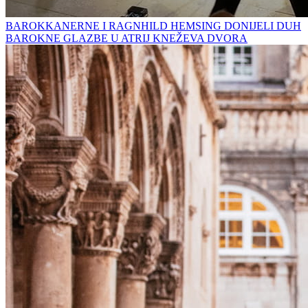
BAROKKANERNE I RAGNHILD HEMSING DONIJELI DUH
BAROKNE GLAZBE U ATRIJ KNEŽEVA DVORA