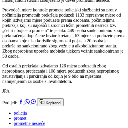
materijalnom štetom zabilježeno je devet prometnih nesreća.
Provodeći mjere kontrole prometa policijski službenici su protiv
počinitelja prometnih prekršaja poduzeli 1133 represivne mjere od
kojih izdvajamo mjere poduzete prema osobama, počiniteljima
prekršaja koji su najčešći uzročnici težih prometnih nesreća tzv.
„četiri ubojice u prometu“ te je tako 449 osoba sankcionirano zbog
prekoračenja dopuštene brzine kretanja, 63 mjere su poduzete prema
osobama koje nisu koristile sigurnosni pojas, a 20 osoba je
prekršajno sankcionirano zbog vožnje u alkoholiziranom stanju.
Zbog nepropisne uporabe mobitela tijekom vožnje sankcionirano je
58 osoba.
Od ostalih prekršaja izdvajamo 126 mjera poduzetih zbog
nepropisnog pretjecanja i 108 mjera poduzetih zbog nepropisnog
zaustavljanja i parkiranja od kojih je 9 bilo na mjestima
namijenjenim za osobe s invaliditetom.
JPA
Podijeli:
Kopirano!
policija
promet
prometne nesreće