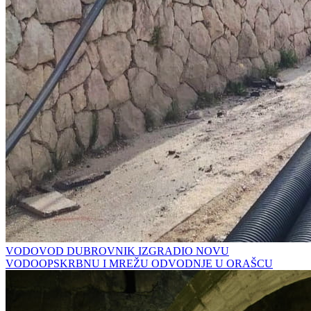
VODOVOD DUBROVNIK IZGRADIO NOVU
VODOOPSKRBNU I MREŽU ODVODNJE U ORAŠCU