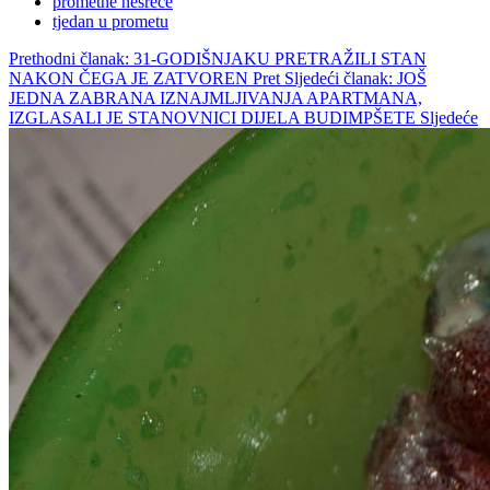
prometne nesreće
tjedan u prometu
Prethodni članak: 31-GODIŠNJAKU PRETRAŽILI STAN
NAKON ČEGA JE ZATVOREN
Pret
Sljedeći članak: JOŠ
JEDNA ZABRANA IZNAJMLJIVANJA APARTMANA,
IZGLASALI JE STANOVNICI DIJELA BUDIMPŠETE
Sljedeće