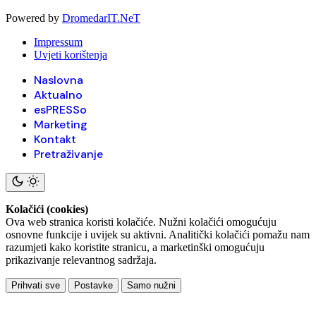
Powered by
DromedarIT.NeT
Impressum
Uvjeti korištenja
Naslovna
Aktualno
esPRESSo
Marketing
Kontakt
Pretraživanje
Kolačići (cookies)
Ova web stranica koristi kolačiće. Nužni kolačići omogućuju
osnovne funkcije i uvijek su aktivni. Analitički kolačići pomažu nam
razumjeti kako koristite stranicu, a marketinški omogućuju
prikazivanje relevantnog sadržaja.
Prihvati sve
Postavke
Samo nužni