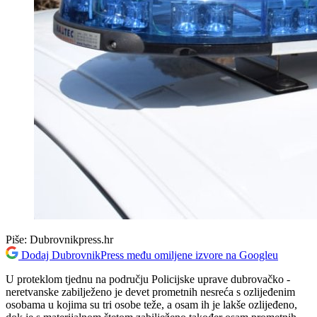
Piše:
Dubrovnikpress.hr
Dodaj DubrovnikPress među omiljene izvore na Googleu
U proteklom tjednu na području Policijske uprave dubrovačko -
neretvanske zabilježeno je devet prometnih nesreća s ozlijeđenim
osobama u kojima su tri osobe teže, a osam ih je lakše ozlijeđeno,