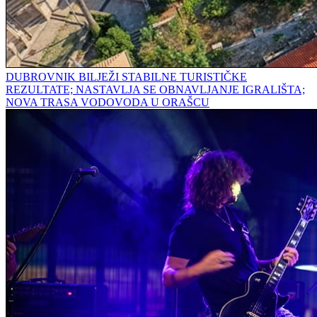
DUBROVNIK BILJEŽI STABILNE TURISTIČKE
REZULTATE; NASTAVLJA SE OBNAVLJANJE IGRALIŠTA;
NOVA TRASA VODOVODA U ORAŠCU