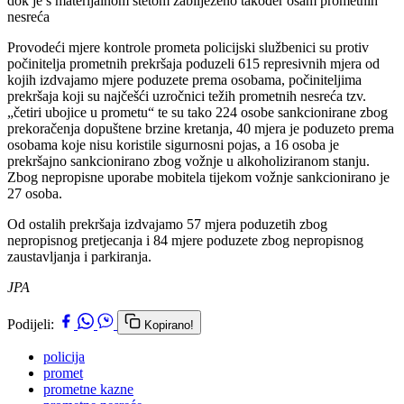
dok je s materijalnom štetom zabilježeno također osam prometnih
nesreća
Provodeći mjere kontrole prometa policijski službenici su protiv
počinitelja prometnih prekršaja poduzeli 615 represivnih mjera od
kojih izdvajamo mjere poduzete prema osobama, počiniteljima
prekršaja koji su najčešći uzročnici težih prometnih nesreća tzv.
„četiri ubojice u prometu“ te su tako 224 osobe sankcionirane zbog
prekoračenja dopuštene brzine kretanja, 40 mjera je poduzeto prema
osobama koje nisu koristile sigurnosni pojas, a 16 osoba je
prekršajno sankcionirano zbog vožnje u alkoholiziranom stanju.
Zbog nepropisne uporabe mobitela tijekom vožnje sankcionirano je
27 osoba.
Od ostalih prekršaja izdvajamo 57 mjera poduzetih zbog
nepropisnog pretjecanja i 84 mjere poduzete zbog nepropisnog
zaustavljanja i parkiranja.
JPA
Podijeli:
Kopirano!
policija
promet
prometne kazne