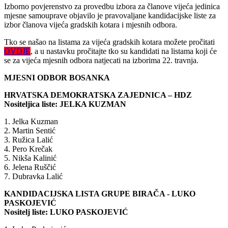
Izborno povjerenstvo za provedbu izbora za članove vijeća jedinica
mjesne samouprave objavilo je pravovaljane kandidacijske liste za
izbor članova vijeća gradskih kotara i mjesnih odbora.
Tko se našao na listama za vijeća gradskih kotara možete pročitati
OVDJE
, a u nastavku pročitajte tko su kandidati na listama koji će
se za vijeća mjesnih odbora natjecati na izborima 22. travnja.
MJESNI ODBOR BOSANKA
HRVATSKA DEMOKRATSKA ZAJEDNICA – HDZ
Nositeljica liste: JELKA KUZMAN
1. Jelka Kuzman
2. Martin Sentić
3. Ružica Lalić
4. Pero Krečak
5. Nikša Kalinić
6. Jelena Ruščić
7. Dubravka Lalić
KANDIDACIJSKA LISTA GRUPE BIRAČA - LUKO
PASKOJEVIĆ
Nositelj liste: LUKO PASKOJEVIĆ