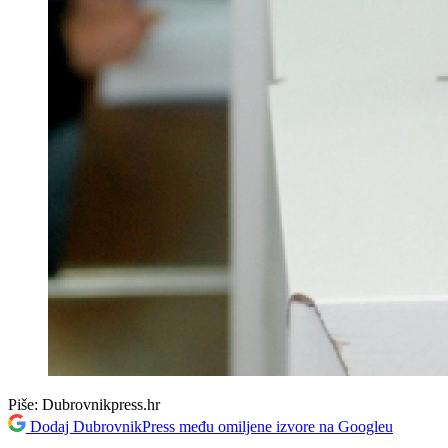
Piše:
Dubrovnikpress.hr
Dodaj DubrovnikPress među omiljene izvore na Googleu