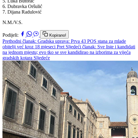
5. Luka Butorac
6. Dubravka Oršulić
7. Dijana Radulović
N.M./V.S.
Podijeli:
Kopirano!
Prethodni članak: Gradska uprava: Prva 43 POS stana za mlade
obitelji već kroz 18 mjeseci
Pret
Sljedeći članak: Sve liste i kandidati
na jednom mjestu; evo tko se sve kandidirao na izborima za vijeća
gradskih kotara
Sljedeće