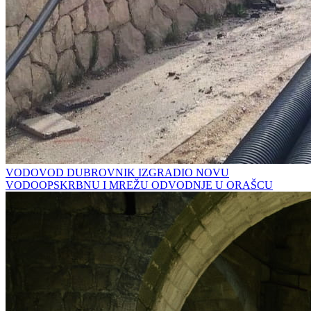
VODOVOD DUBROVNIK IZGRADIO NOVU
VODOOPSKRBNU I MREŽU ODVODNJE U ORAŠCU