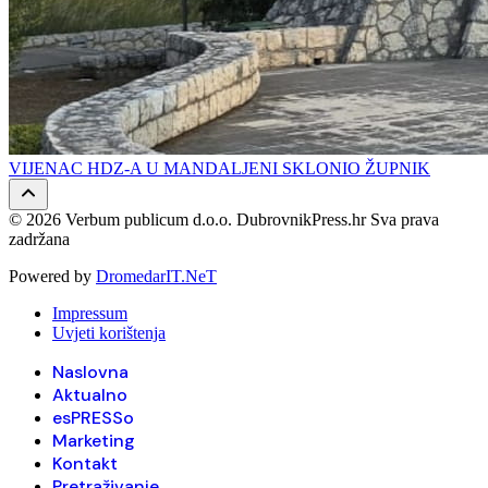
VIJENAC HDZ-A U MANDALJENI SKLONIO ŽUPNIK
© 2026 Verbum publicum d.o.o. DubrovnikPress.hr Sva prava
zadržana
Powered by
DromedarIT.NeT
Impressum
Uvjeti korištenja
Naslovna
Aktualno
esPRESSo
Marketing
Kontakt
Pretraživanje