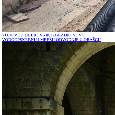
VODOVOD DUBROVNIK IZGRADIO NOVU
VODOOPSKRBNU I MREŽU ODVODNJE U ORAŠCU