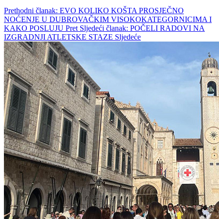
Prethodni članak: EVO KOLIKO KOŠTA PROSJEČNO
NOĆENJE U DUBROVAČKIM VISOKOKATEGORNICIMA I
KAKO POSLUJU
Pret
Sljedeći članak: POČELI RADOVI NA
IZGRADNJI ATLETSKE STAZE
Sljedeće