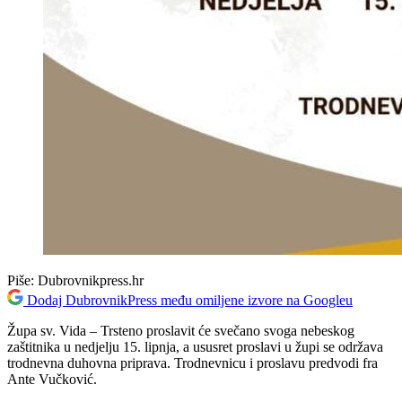
Piše:
Dubrovnikpress.hr
Dodaj DubrovnikPress među omiljene izvore na Googleu
Župa sv. Vida – Trsteno proslavit će svečano svoga nebeskog
zaštitnika u nedjelju 15. lipnja, a ususret proslavi u župi se održava
trodnevna duhovna priprava. Trodnevnicu i proslavu predvodi fra
Ante Vučković.