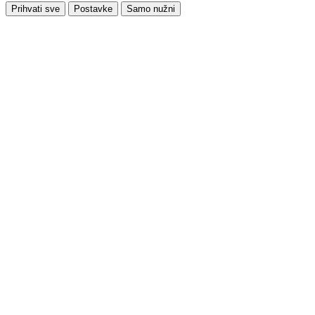
Prihvati sve
Postavke
Samo nužni