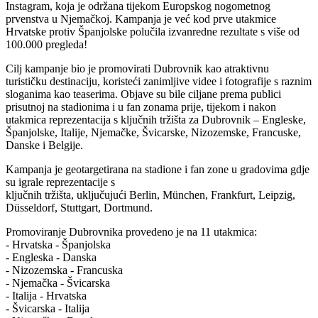
Instagram, koja je održana tijekom Europskog nogometnog
prvenstva u Njemačkoj. Kampanja je već kod prve utakmice
Hrvatske protiv Španjolske polučila izvanredne rezultate s više od
100.000 pregleda!
Cilj kampanje bio je promovirati Dubrovnik kao atraktivnu
turističku destinaciju, koristeći zanimljive videe i fotografije s raznim
sloganima kao teaserima. Objave su bile ciljane prema publici
prisutnoj na stadionima i u fan zonama prije, tijekom i nakon
utakmica reprezentacija s ključnih tržišta za Dubrovnik – Engleske,
Španjolske, Italije, Njemačke, Švicarske, Nizozemske, Francuske,
Danske i Belgije.
Kampanja je geotargetirana na stadione i fan zone u gradovima gdje
su igrale reprezentacije s
ključnih tržišta, uključujući Berlin, München, Frankfurt, Leipzig,
Düsseldorf, Stuttgart, Dortmund.
Promoviranje Dubrovnika provedeno je na 11 utakmica:
- Hrvatska - Španjolska
- Engleska - Danska
- Nizozemska - Francuska
- Njemačka - Švicarska
- Italija - Hrvatska
- Švicarska - Italija