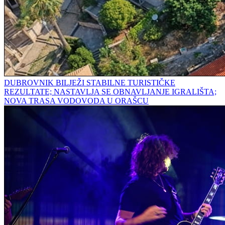
DUBROVNIK BILJEŽI STABILNE TURISTIČKE
REZULTATE; NASTAVLJA SE OBNAVLJANJE IGRALIŠTA;
NOVA TRASA VODOVODA U ORAŠCU