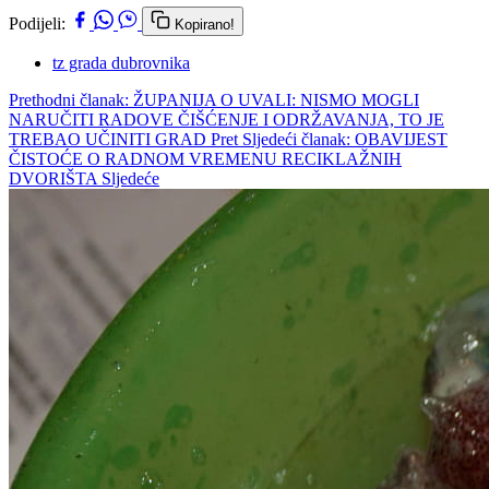
Podijeli:
Kopirano!
tz grada dubrovnika
Prethodni članak: ŽUPANIJA O UVALI: NISMO MOGLI
NARUČITI RADOVE ČIŠĆENJE I ODRŽAVANJA, TO JE
TREBAO UČINITI GRAD
Pret
Sljedeći članak: OBAVIJEST
ČISTOĆE O RADNOM VREMENU RECIKLAŽNIH
DVORIŠTA
Sljedeće