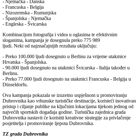
- Njemačka - Danska
- Francuska - Belgija
- Nizozemska - Rumunjska
- Španjolska - Njemačka
- Engleska - Švicarska
Kombinacijom fotografija i videa u oglasima te efektivnim
sloganima, kampanja je dosegnula preko 775 989
ljudi. Neki od najznačajnijih rezultata uključuju:
- Preko 100.000 ljudi dosegnuto u Berlinu za vrijeme utakmice
Hrvatska - Španjolska.
- 90.000 ljudi dosegnuto na utakmici Švicarska - Italija također u
Berlinu.
- Preko 77.000 ljudi dosegnuto na utakmici Francuska - Belgija u
Düsseldorfu.
Ova kampanja pokazala se izuzetno uspješnom u promoviranju
Dubrovnika kao vrhunske turističke destinacije, koristeći inovativan
pristup i ciljanje publike na ključnim lokacijama tijekom jednog od
najvećih sportskih događaja godine. Turistička zajednica grada
Dubrovnika nastavit će koristiti kreativne strategije za privlačenje
posjetitelja i promoviranje ljepota Dubrovnika.
TZ grada Dubrovnika