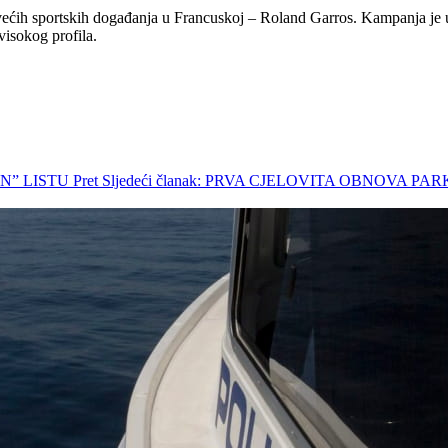
ećih sportskih događanja u Francuskoj – Roland Garros. Kampanja je usm
isokog profila.
EN” LISTU
Pret
Sljedeći članak: PRVA CJELOVITA OBNOVA