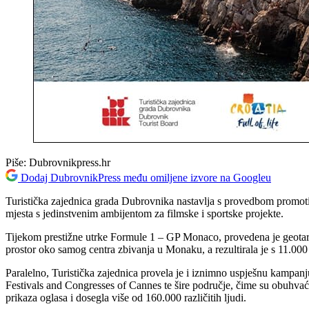
Piše:
Dubrovnikpress.hr
Dodaj DubrovnikPress među omiljene izvore na Googleu
Turistička zajednica grada Dubrovnika nastavlja s provedbom promotivn
mjesta s jedinstvenim ambijentom za filmske i sportske projekte.
Tijekom prestižne utrke Formule 1 – GP Monaco, provedena je geotarge
prostor oko samog centra zbivanja u Monaku, a rezultirala je s 11.000 
Paralelno, Turistička zajednica provela je i iznimno uspješnu kampanj
Festivals and Congresses of Cannes te šire područje, čime su obuhvać
prikaza oglasa i dosegla više od 160.000 različitih ljudi.