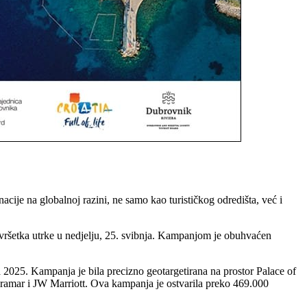
ije na globalnoj razini, ne samo kao turističkog odredišta, već i
avršetka utrke u nedjelju, 25. svibnja. Kampanjom je obuhvaćen
a 2025. Kampanja je bila precizno geotargetirana na prostor Palace of
iramar i JW Marriott. Ova kampanja je ostvarila preko 469.000