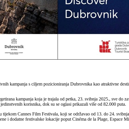
ih kampanja s ciljem pozicioniranja Dubrovnika kao atraktivne destinac
tirana kampanja koja je trajala od petka, 23. svibnja 2025., sve do z
jedinstvenih korisnika, dok su se oglasi prikazali više od 82.000 puta.
u tijekom Cannes Film Festivala, koji se održavao od 13. do 24. svibnj
ene i dodatne festivalske lokacije poput Cinéma de la Plage, Espace M