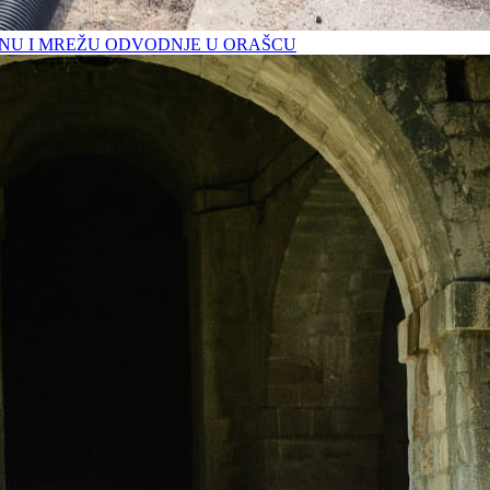
U I MREŽU ODVODNJE U ORAŠCU