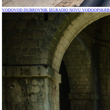
VODOVOD DUBROVNIK IZGRADIO NOVU VODOOPSKRBN