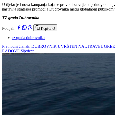
U tijeku je i nova kampanja koja se provodi za vrijeme jednog od najv
nastavlja strateška promocija Dubrovnika među globalnom publikom v
TZ grada Dubrovnika
Podijeli:
Kopirano!
tz grada dubrovnika
Prethodni članak: DUBROVNIK UVRŠTEN NA „TRAVEL GRE
RADOVE
Sljedeće