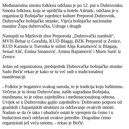
Međunarodna smotra folklora održana je po 12. put u Dubrovniku.
Smotra folklora, koja se upriličila u hotelu Adriatic, održana je u
organizaciji Bošnjačke zajednice kulture Preporod Dubrovnik,
Dubrovačke bošnjačke stranke, Vijeća bošnjačke nacionalne
manjine Župa dubrovačka, Udruge i drugih
Nastupili su Mješoviti zbor Preporoda „Dubrovački zumbuli“,
MVIS Behar iz Goražda, KUD Blagaj, BZK Preporod iz Zenice,
KUD Karaula iz Travnika te solisti Alija Kasumović iz Blagaja,
Senad Alić, Emina Sinanović, Amina Bajramović i Muris Sarić iz
Zenice.
Jedan od organizatora, predsjednik Dubrovačke bošnjačke stranke
Sado Bečić rekao je kako se tu već radi o tradicionalnoj
manifestaciji.
- Folklor je bogatstvo svakog naroda, to je tradicija koju baštinimo.
Večeras je tu dosta Dubrovčana, naših sugrađana Bošnjaka,
muslimana, to je odraz zajedništva i međunacionalnog odnosa.
Uvijek se u Dubrovniku gajilo zajedništvo. Dobivamo potporu od
gradskih i županijskih struktura za održavanje ovakvih smotri.
Nadam se da će tako i ubuduće ostati te vjerujem da ćemo i u
budućnost moći održavati ovakve priredbe. Dogodine ćemo
organizirati još veću smotru. - rekao je Bečić.