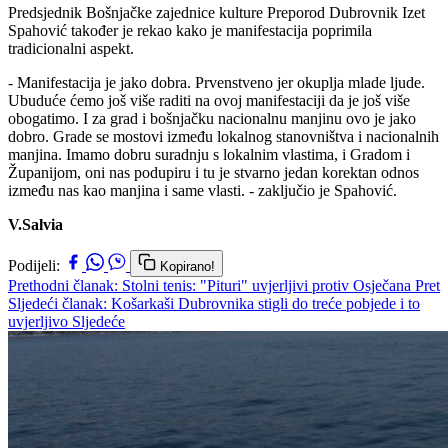
Predsjednik Bošnjačke zajednice kulture Preporod Dubrovnik Izet
Spahović također je rekao kako je manifestacija poprimila
tradicionalni aspekt.
- Manifestacija je jako dobra. Prvenstveno jer okuplja mlade ljude.
Ubuduće ćemo još više raditi na ovoj manifestaciji da je još više
obogatimo. I za grad i bošnjačku nacionalnu manjinu ovo je jako
dobro. Grade se mostovi između lokalnog stanovništva i nacionalnih
manjina. Imamo dobru suradnju s lokalnim vlastima, i Gradom i
Županijom, oni nas podupiru i tu je stvarno jedan korektan odnos
između nas kao manjina i same vlasti. - zaključio je Spahović.
V.Salvia
Podijeli:
Kopirano!
Prethodni članak: Stolni tenis: "Pituri" uvjerljivi protiv Osječana
Pret
Sljedeći članak: Košarkaši Dubrovnika stigli do treće pobjede i to
uvjerljivo
Sljedeće