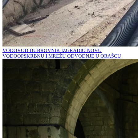
VODOVOD DUBROVNIK IZGRADIO NOVU
VODOOPSKRBNU I MREŽU ODVODNJE U ORAŠCU