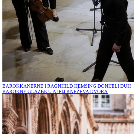
BAROKKANERNE I RAGNHILD HEMSING DONIJELI DUH
BAROKNE GLAZBE U ATRIJ KNEŽEVA DVORA