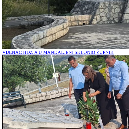
VIJENAC HDZ-A U MANDALJENI SKLONIO ŽUPNIK