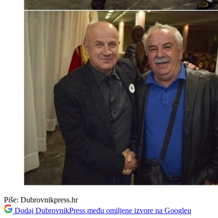
Piše:
Dubrovnikpress.hr
Dodaj DubrovnikPress među omiljene izvore na Googleu