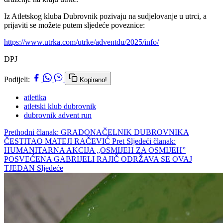
Iz Atletskog kluba Dubrovnik pozivaju na sudjelovanje u utrci, a
prijaviti se možete putem sljedeće poveznice:
https://www.utrka.com/utrke/adventdu/2025/info/
DPJ
Podijeli:
Kopirano!
atletika
atletski klub dubrovnik
dubrovnik advent run
Prethodni članak: GRADONAČELNIK DUBROVNIKA
ČESTITAO MATEJI RAČEVIĆ
Pret
Sljedeći članak:
HUMANITARNA AKCIJA „OSMIJEH ZA OSMIJEH”
POSVEĆENA GABRIJELI RAJIČ ODRŽAVA SE OVAJ
TJEDAN
Sljedeće