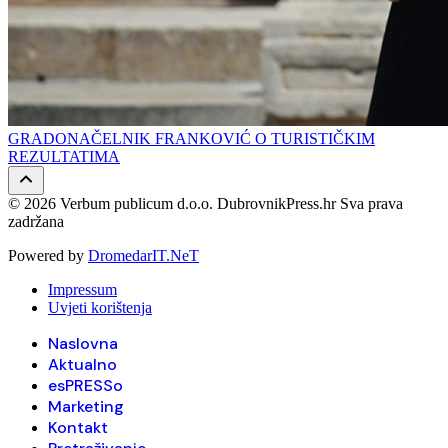
GRADONAČELNIK FRANKOVIĆ O TURISTIČKIM
REZULTATIMA
© 2026 Verbum publicum d.o.o. DubrovnikPress.hr Sva prava
zadržana
Powered by
DromedarIT.NeT
Impressum
Uvjeti korištenja
Naslovna
Aktualno
esPRESSo
Marketing
Kontakt