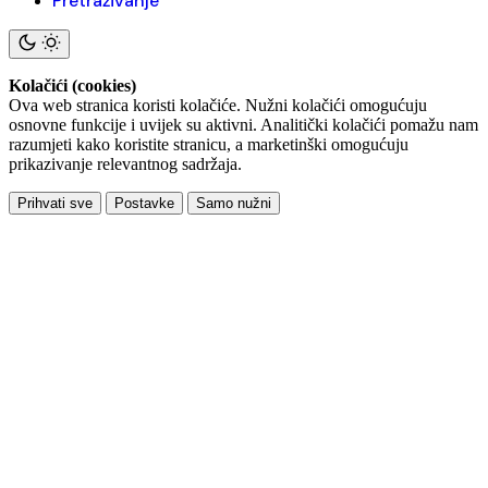
Pretraživanje
Kolačići (cookies)
Ova web stranica koristi kolačiće. Nužni kolačići omogućuju
osnovne funkcije i uvijek su aktivni. Analitički kolačići pomažu nam
razumjeti kako koristite stranicu, a marketinški omogućuju
prikazivanje relevantnog sadržaja.
Prihvati sve
Postavke
Samo nužni