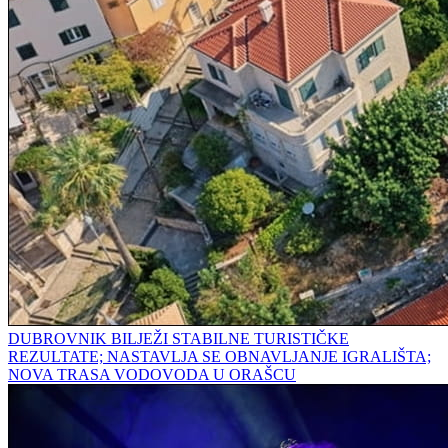
DUBROVNIK BILJEŽI STABILNE TURISTIČKE
REZULTATE; NASTAVLJA SE OBNAVLJANJE IGRALIŠTA;
NOVA TRASA VODOVODA U ORAŠCU