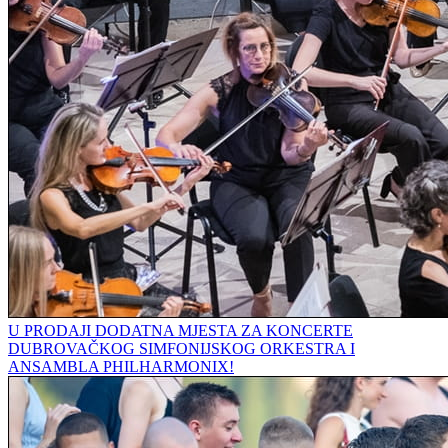
U PRODAJI DODATNA MJESTA ZA KONCERTE
DUBROVAČKOG SIMFONIJSKOG ORKESTRA I
ANSAMBLA PHILHARMONIX!