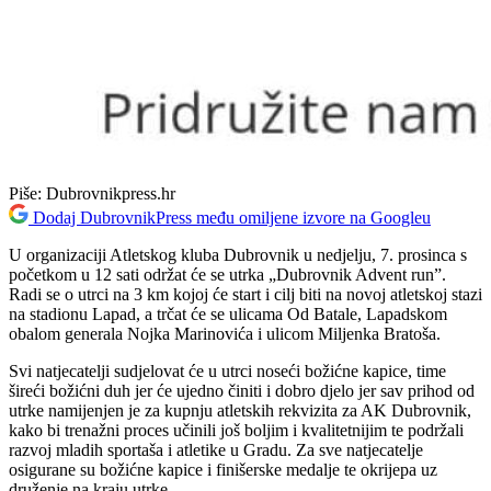
Piše:
Dubrovnikpress.hr
Dodaj DubrovnikPress među omiljene izvore na Googleu
U organizaciji Atletskog kluba Dubrovnik u nedjelju, 7. prosinca s
početkom u 12 sati održat će se utrka „Dubrovnik Advent run”.
Radi se o utrci na 3 km kojoj će start i cilj biti na novoj atletskoj stazi
na stadionu Lapad, a trčat će se ulicama Od Batale, Lapadskom
obalom generala Nojka Marinovića i ulicom Miljenka Bratoša.
Svi natjecatelji sudjelovat će u utrci noseći božićne kapice, time
šireći božićni duh jer će ujedno činiti i dobro djelo jer sav prihod od
utrke namijenjen je za kupnju atletskih rekvizita za AK Dubrovnik,
kako bi trenažni proces učinili još boljim i kvalitetnijim te podržali
razvoj mladih sportaša i atletike u Gradu. Za sve natjecatelje
osigurane su božićne kapice i finišerske medalje te okrijepa uz
druženje na kraju utrke.