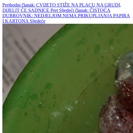
Prethodni članak: CVIJETO STIŽE NA PLACU NA GRUDI,
DIJELIT ĆE SADNICE
Pret
Sljedeći članak: ČISTOĆA
DUBROVNIK: NEDJELJOM NEMA PRIKUPLJANJA PAPIRA
I KARTONA
Sljedeće