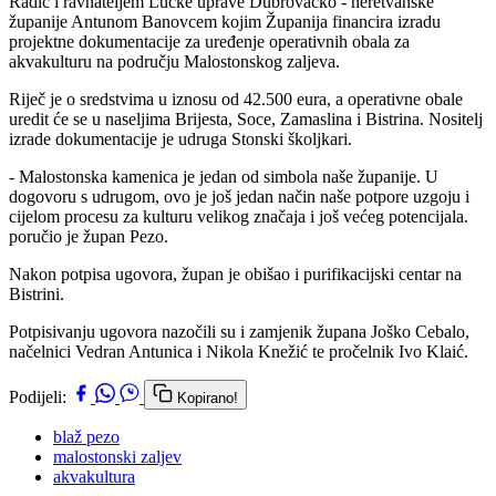
Radić i ravnateljem Lučke uprave Dubrovačko - neretvanske
županije Antunom Banovcem kojim Županija financira izradu
projektne dokumentacije za uređenje operativnih obala za
akvakulturu na području Malostonskog zaljeva.
Riječ je o sredstvima u iznosu od 42.500 eura, a operativne obale
uredit će se u naseljima Brijesta, Soce, Zamaslina i Bistrina. Nositelj
izrade dokumentacije je udruga Stonski školjkari.
- Malostonska kamenica je jedan od simbola naše županije. U
dogovoru s udrugom, ovo je još jedan način naše potpore uzgoju i
cijelom procesu za kulturu velikog značaja i još većeg potencijala.
poručio je župan Pezo.
Nakon potpisa ugovora, župan je obišao i purifikacijski centar na
Bistrini.
Potpisivanju ugovora nazočili su i zamjenik župana Joško Cebalo,
načelnici Vedran Antunica i Nikola Knežić te pročelnik Ivo Klaić.
Podijeli:
Kopirano!
blaž pezo
malostonski zaljev
akvakultura