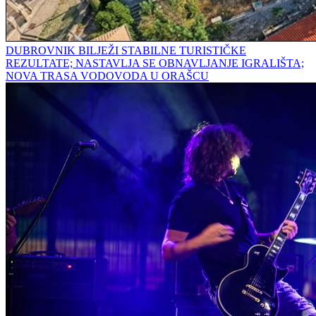
DUBROVNIK BILJEŽI STABILNE TURISTIČKE
REZULTATE; NASTAVLJA SE OBNAVLJANJE IGRALIŠTA;
NOVA TRASA VODOVODA U ORAŠCU