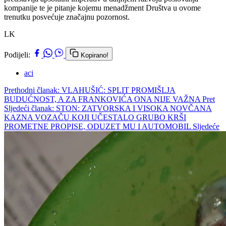
kompanije te je pitanje kojemu menadžment Društva u ovome
trenutku posvećuje značajnu pozornost.
LK
Podijeli:
Kopirano!
aci
Prethodni članak: VLAHUŠIĆ: SPLIT PROMIŠLJA
BUDUĆNOST, A ZA FRANKOVIĆA ONA NIJE VAŽNA
Pret
Sljedeći članak: STON: ZATVORSKA I VISOKA NOVČANA
KAZNA VOZAČU KOJI UČESTALO GRUBO KRŠI
PROMETNE PROPISE, ODUZET MU I AUTOMOBIL
Sljedeće