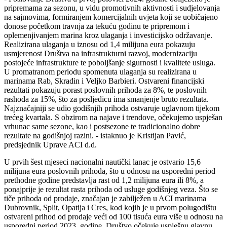
pripremama za sezonu, u vidu promotivnih aktivnosti i sudjelovanja
na sajmovima, formiranjem komercijalnih uvjeta koji se uobičajeno
donose početkom travnja za tekuću godinu te pripremom i
oplemenjivanjem marina kroz ulaganja i investicijsko održavanje.
Realizirana ulaganja u iznosu od 1,4 milijuna eura pokazuju
usmjerenost Društva na infrastrukturni razvoj, modernizaciju
postojeće infrastrukture te poboljšanje sigurnosti i kvalitete usluga.
U promatranom periodu spomenuta ulaganja su realizirana u
marinama Rab, Skradin i Veljko Barbieri. Ostvareni financijski
rezultati pokazuju porast poslovnih prihoda za 8%, te poslovnih
rashoda za 15%, što za posljedicu ima smanjenje bruto rezultata.
Najznačajniji se udio godišnjih prihoda ostvaruje uglavnom tijekom
trećeg kvartala. S obzirom na najave i trendove, očekujemo uspješan
vrhunac same sezone, kao i postsezone te tradicionalno dobre
rezultate na godišnjoj razini. - istaknuo je Kristijan Pavić,
predsjednik Uprave ACI d.d.
U prvih šest mjeseci nacionalni nautički lanac je ostvario 15,6
milijuna eura poslovnih prihoda, što u odnosu na usporedni period
prethodne godine predstavlja rast od 1,2 milijuna eura ili 8%, a
ponajprije je rezultat rasta prihoda od usluge godišnjeg veza. Što se
tiče prihoda od prodaje, značajan je zabilježen u ACI marinama
Dubrovnik, Split, Opatija i Cres, kod kojih je u prvom polugodištu
ostvareni prihod od prodaje veći od 100 tisuća eura više u odnosu na
usporedni period 2023. godine. Društvo očekuje uspješnu glavnu