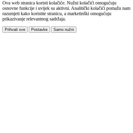
Ova web stranica koristi kolačiće. Nužni kolačići omogućuju
osnovne funkcije i uvijek su aktivni. Analitički kolačići pomažu nam
razumjeti kako koristite stranicu, a marketinški omogućuju
prikazivanje relevantnog sadržaja.
Prihvati sve
Postavke
Samo nužni