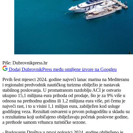
Piše:
Dubrovnikpress.hr
Dodaj DubrovnikPress među omiljene izvore na Googleu
Prvih šest mjeseci 2024. godine najveći lanac marina na Mediteranu
i regionalni predvodnik nautičkog turizma obilježio je nastavak
stabilnog poslovanja. U promatranom razdoblju ACI je ostvario
ukupno 15,1 milijuna eura prihoda od prodaje, što je za 9% više u
odnosu na prethodnu godinu ili 1,2 milijuna eura više, pri čemu je
najveći rast, i to u visini 1,1 milijun eura, zabilježen kod usluge
godišnjeg veza. Rezultati ostvareni u prvom polugodištu u skladu su
s rezultatima koji uobičajeno obilježavaju početak poslovne godine,
a prethode samom vrhuncu turističke sezone.
- Poslovanje Društva u prvoj polovici 2024. godine obilježeno je