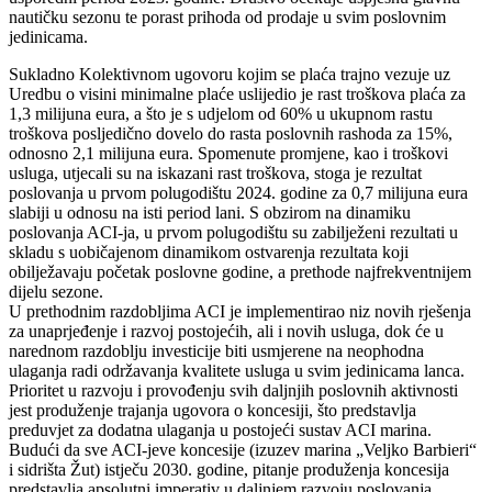
nautičku sezonu te porast prihoda od prodaje u svim poslovnim
jedinicama.
Sukladno Kolektivnom ugovoru kojim se plaća trajno vezuje uz
Uredbu o visini minimalne plaće uslijedio je rast troškova plaća za
1,3 milijuna eura, a što je s udjelom od 60% u ukupnom rastu
troškova posljedično dovelo do rasta poslovnih rashoda za 15%,
odnosno 2,1 milijuna eura. Spomenute promjene, kao i troškovi
usluga, utjecali su na iskazani rast troškova, stoga je rezultat
poslovanja u prvom polugodištu 2024. godine za 0,7 milijuna eura
slabiji u odnosu na isti period lani. S obzirom na dinamiku
poslovanja ACI-ja, u prvom polugodištu su zabilježeni rezultati u
skladu s uobičajenom dinamikom ostvarenja rezultata koji
obilježavaju početak poslovne godine, a prethode najfrekventnijem
dijelu sezone.
U prethodnim razdobljima ACI je implementirao niz novih rješenja
za unaprjeđenje i razvoj postojećih, ali i novih usluga, dok će u
narednom razdoblju investicije biti usmjerene na neophodna
ulaganja radi održavanja kvalitete usluga u svim jedinicama lanca.
Prioritet u razvoju i provođenju svih daljnjih poslovnih aktivnosti
jest produženje trajanja ugovora o koncesiji, što predstavlja
preduvjet za dodatna ulaganja u postojeći sustav ACI marina.
Budući da sve ACI-jeve koncesije (izuzev marina „Veljko Barbieri“
i sidrišta Žut) istječu 2030. godine, pitanje produženja koncesija
predstavlja apsolutni imperativ u daljnjem razvoju poslovanja