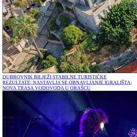
DUBROVNIK BILJEŽI STABILNE TURISTIČKE
REZULTATE; NASTAVLJA SE OBNAVLJANJE IGRALIŠTA;
NOVA TRASA VODOVODA U ORAŠCU