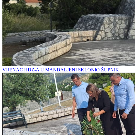
VIJENAC HDZ-A U MANDALJENI SKLONIO ŽUPNIK