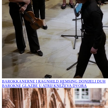
BAROKKANERNE I RAGNHILD HEMSING DONIJELI DUH
BAROKNE GLAZBE U ATRIJ KNEŽEVA DVORA