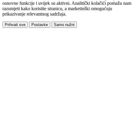
osnovne funkcije i uvijek su aktivni. Analitički kolačići pomažu nam
razumjeti kako koristite stranicu, a marketinški omogućuju
prikazivanje relevantnog sadržaja.
Prihvati sve
Postavke
Samo nužni