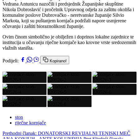
Vedrana Antunicu nazočili i predsjednik Županijske skupštine
Nikola Dobroslavić i pročelnik Upravnog odjela za zaštitu okoliša i
komunalne poslove Dubrovačko - neretvanske županije Silvio
Markota, koji su puštanjem kornjača podržali napore usmjerene
očuvanju i zaštiti bioraznolikosti županije.
Ovim činom simbolično je obilježen i doprinos lokalne zajednice te
institucija u očuvanju riječne kornjače kao krovne vrste sredozemnih
vlažnih staništa.
Podijeli:
Kopirano!
ston
riječne kornjače
Prethodni članak: DONATORSKI REVIJALNI TENISKI MEČ
ANA KONJUH - ANTE KOLUNĐIJA
Pret
Sljedeći članak: