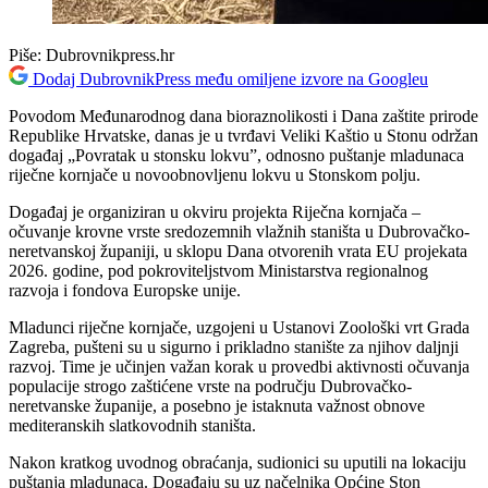
Piše:
Dubrovnikpress.hr
Dodaj DubrovnikPress među omiljene izvore na Googleu
Povodom Međunarodnog dana bioraznolikosti i Dana zaštite prirode
Republike Hrvatske, danas je u tvrđavi Veliki Kaštio u Stonu održan
događaj „Povratak u stonsku lokvu”, odnosno puštanje mladunaca
riječne kornjače u novoobnovljenu lokvu u Stonskom polju.
Događaj je organiziran u okviru projekta Riječna kornjača –
očuvanje krovne vrste sredozemnih vlažnih staništa u Dubrovačko-
neretvanskoj županiji, u sklopu Dana otvorenih vrata EU projekata
2026. godine, pod pokroviteljstvom Ministarstva regionalnog
razvoja i fondova Europske unije.
Mladunci riječne kornjače, uzgojeni u Ustanovi Zoološki vrt Grada
Zagreba, pušteni su u sigurno i prikladno stanište za njihov daljnji
razvoj. Time je učinjen važan korak u provedbi aktivnosti očuvanja
populacije strogo zaštićene vrste na području Dubrovačko-
neretvanske županije, a posebno je istaknuta važnost obnove
mediteranskih slatkovodnih staništa.
Nakon kratkog uvodnog obraćanja, sudionici su uputili na lokaciju
puštanja mladunaca. Događaju su uz načelnika Općine Ston