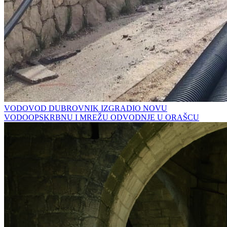
VODOVOD DUBROVNIK IZGRADIO NOVU
VODOOPSKRBNU I MREŽU ODVODNJE U ORAŠCU