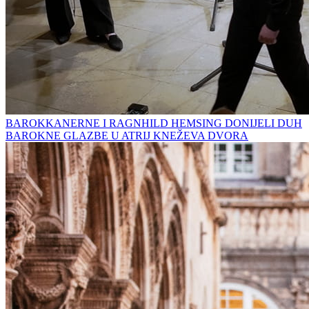
BAROKKANERNE I RAGNHILD HEMSING DONIJELI DUH
BAROKNE GLAZBE U ATRIJ KNEŽEVA DVORA