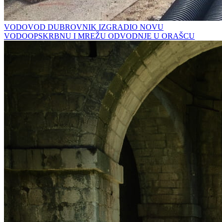
VODOVOD DUBROVNIK IZGRADIO NOVU
VODOOPSKRBNU I MREŽU ODVODNJE U ORAŠCU