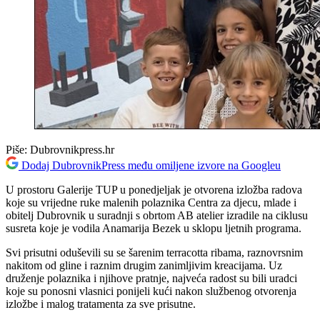
Piše:
Dubrovnikpress.hr
Dodaj DubrovnikPress među omiljene izvore na Googleu
U prostoru Galerije TUP u ponedjeljak je otvorena izložba radova
koje su vrijedne ruke malenih polaznika Centra za djecu, mlade i
obitelj Dubrovnik u suradnji s obrtom AB atelier izradile na ciklusu
susreta koje je vodila Anamarija Bezek u sklopu ljetnih programa.
Svi prisutni oduševili su se šarenim terracotta ribama, raznovrsnim
nakitom od gline i raznim drugim zanimljivim kreacijama. Uz
druženje polaznika i njihove pratnje, najveća radost su bili uradci
koje su ponosni vlasnici ponijeli kući nakon službenog otvorenja
izložbe i malog tratamenta za sve prisutne.