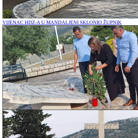
VIJENAC HDZ-A U MANDALJENI SKLONIO ŽUPNIK