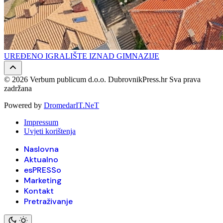
UREĐENO IGRALIŠTE IZNAD GIMNAZIJE
© 2026 Verbum publicum d.o.o. DubrovnikPress.hr Sva prava
zadržana
Powered by
DromedarIT.NeT
Impressum
Uvjeti korištenja
Naslovna
Aktualno
esPRESSo
Marketing
Kontakt
Pretraživanje