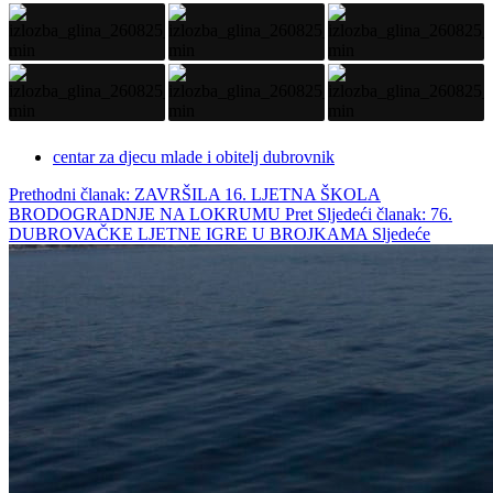
centar za djecu mlade i obitelj dubrovnik
Prethodni članak: ZAVRŠILA 16. LJETNA ŠKOLA
BRODOGRADNJE NA LOKRUMU
Pret
Sljedeći članak: 76.
DUBROVAČKE LJETNE IGRE U BROJKAMA
Sljedeće