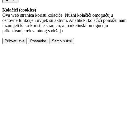
Kolačići (cookies)
Ova web stranica koristi kolačiće. Nužni kolačići omogućuju
osnovne funkcije i uvijek su aktivni. Analitički kolačići pomažu nam
razumjeti kako koristite stranicu, a marketinški omogućuju
prikazivanje relevantnog sadržaja.
Prihvati sve
Postavke
Samo nužni