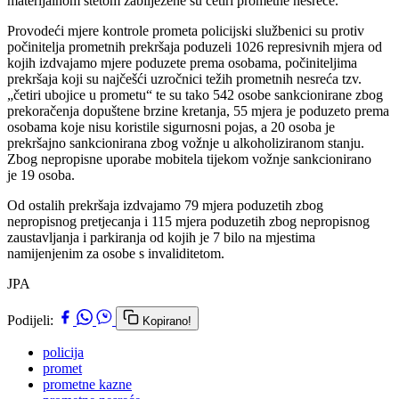
materijalnom štetom zabilježene su četiri prometne nesreće.
Provodeći mjere kontrole prometa policijski službenici su protiv
počinitelja prometnih prekršaja poduzeli 1026 represivnih mjera od
kojih izdvajamo mjere poduzete prema osobama, počiniteljima
prekršaja koji su najčešći uzročnici težih prometnih nesreća tzv.
„četiri ubojice u prometu“ te su tako 542 osobe sankcionirane zbog
prekoračenja dopuštene brzine kretanja, 55 mjera je poduzeto prema
osobama koje nisu koristile sigurnosni pojas, a 20 osoba je
prekršajno sankcionirana zbog vožnje u alkoholiziranom stanju.
Zbog nepropisne uporabe mobitela tijekom vožnje sankcionirano
je 19 osoba.
Od ostalih prekršaja izdvajamo 79 mjera poduzetih zbog
nepropisnog pretjecanja i 115 mjera poduzetih zbog nepropisnog
zaustavljanja i parkiranja od kojih je 7 bilo na mjestima
namijenjenim za osobe s invaliditetom.
JPA
Podijeli:
Kopirano!
policija
promet
prometne kazne