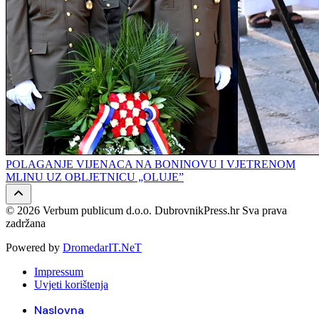
POLAGANJE VIJENACA NA BONINOVU I VJETRENOM
MLINU UZ OBLJETNICU „OLUJE”
© 2026 Verbum publicum d.o.o. DubrovnikPress.hr Sva prava
zadržana
Powered by
DromedarIT.NeT
Impressum
Uvjeti korištenja
Naslovna