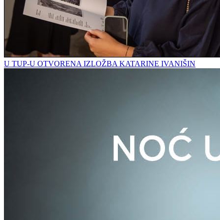
U TUP-U OTVORENA IZLOŽBA KATARINE IVANIŠIN