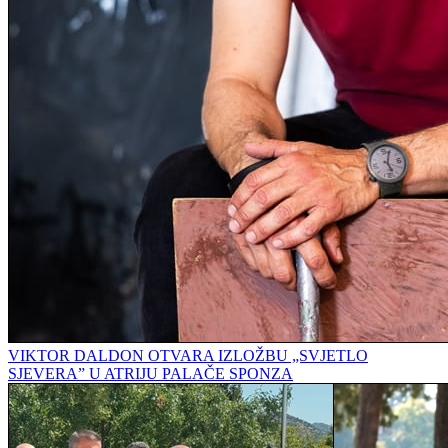
VIKTOR DALDON OTVARA IZLOŽBU „SVJETLO
SJEVERA” U ATRIJU PALAČE SPONZA