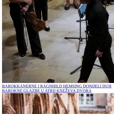
BAROKKANERNE I RAGNHILD HEMSING DONIJELI DUH
BAROKNE GLAZBE U ATRIJ KNEŽEVA DVORA