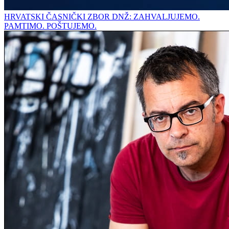
HRVATSKI ČASNIČKI ZBOR DNŽ: ZAHVALJUJEMO.
PAMTIMO. POŠTUJEMO.