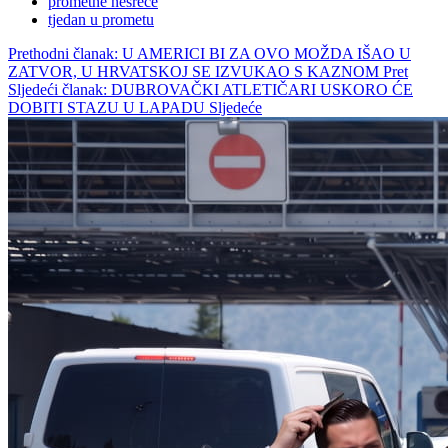
prometne nesreće
tjedan u prometu
Prethodni članak: U AMERICI BI ZA OVO MOŽDA IŠAO U
ZATVOR, U HRVATSKOJ SE IZVUKAO S KAZNOM
Pret
Sljedeći članak: DUBROVAČKI ATLETIČARI USKORO ĆE
DOBITI STAZU U LAPADU
Sljedeće