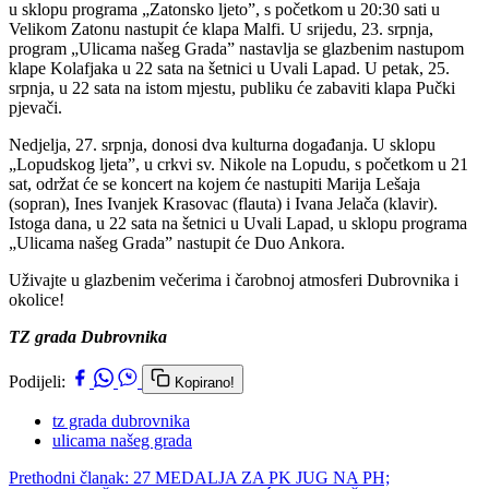
u sklopu programa „Zatonsko ljeto”, s početkom u 20:30 sati u
Velikom Zatonu nastupit će klapa Malfi. U srijedu, 23. srpnja,
program „Ulicama našeg Grada” nastavlja se glazbenim nastupom
klape Kolafjaka u 22 sata na šetnici u Uvali Lapad. U petak, 25.
srpnja, u 22 sata na istom mjestu, publiku će zabaviti klapa Pučki
pjevači.
Nedjelja, 27. srpnja, donosi dva kulturna događanja. U sklopu
„Lopudskog ljeta”, u crkvi sv. Nikole na Lopudu, s početkom u 21
sat, održat će se koncert na kojem će nastupiti Marija Lešaja
(sopran), Ines Ivanjek Krasovac (flauta) i Ivana Jelača (klavir).
Istoga dana, u 22 sata na šetnici u Uvali Lapad, u sklopu programa
„Ulicama našeg Grada” nastupit će Duo Ankora.
Uživajte u glazbenim večerima i čarobnoj atmosferi Dubrovnika i
okolice!
TZ grada Dubrovnika
Podijeli:
Kopirano!
tz grada dubrovnika
ulicama našeg grada
Prethodni članak: 27 MEDALJA ZA PK JUG NA PH;