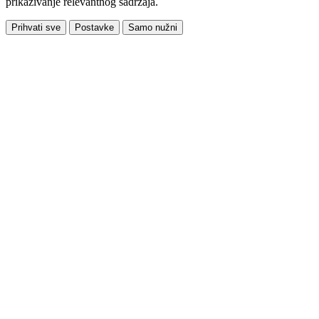
prikazivanje relevantnog sadržaja.
Prihvati sve
Postavke
Samo nužni