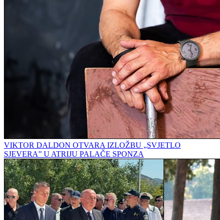
VIKTOR DALDON OTVARA IZLOŽBU „SVJETLO
SJEVERA” U ATRIJU PALAČE SPONZA