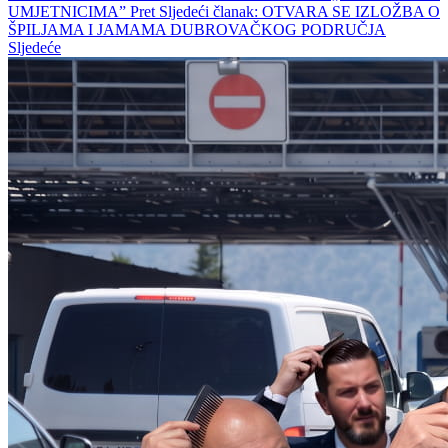
UMJETNICIMA”
Pret
Sljedeći članak: OTVARA SE IZLOŽBA O
ŠPILJAMA I JAMAMA DUBROVAČKOG PODRUČJA
Sljedeće