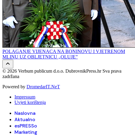
POLAGANJE VIJENACA NA BONINOVU I VJETRENOM
MLINU UZ OBLJETNICU „OLUJE”
© 2026 Verbum publicum d.o.o. DubrovnikPress.hr Sva prava
zadržana
Powered by
DromedarIT.NeT
Impressum
Uvjeti korištenja
Naslovna
Aktualno
esPRESSo
Marketing