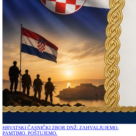
HRVATSKI ČASNIČKI ZBOR DNŽ: ZAHVALJUJEMO.
PAMTIMO. POŠTUJEMO.