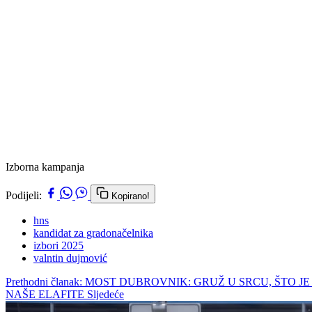
Izborna kampanja
Podijeli:
Kopirano!
hns
kandidat za gradonačelnika
izbori 2025
valntin dujmović
Prethodni članak: MOST DUBROVNIK: GRUŽ U SRCU, ŠTO 
NAŠE ELAFITE
Sljedeće