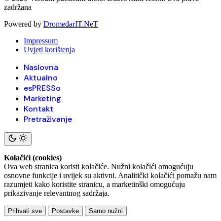
zadržana
Powered by
DromedarIT.NeT
Impressum
Uvjeti korištenja
Naslovna
Aktualno
esPRESSo
Marketing
Kontakt
Pretraživanje
Kolačići (cookies)
Ova web stranica koristi kolačiće. Nužni kolačići omogućuju
osnovne funkcije i uvijek su aktivni. Analitički kolačići pomažu nam
razumjeti kako koristite stranicu, a marketinški omogućuju
prikazivanje relevantnog sadržaja.
Prihvati sve
Postavke
Samo nužni