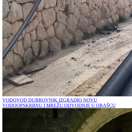
VODOVOD DUBROVNIK IZGRADIO NOVU
VODOOPSKRBNU I MREŽU ODVODNJE U ORAŠCU