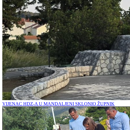
VIJENAC HDZ-A U MANDALJENI SKLONIO ŽUPNIK