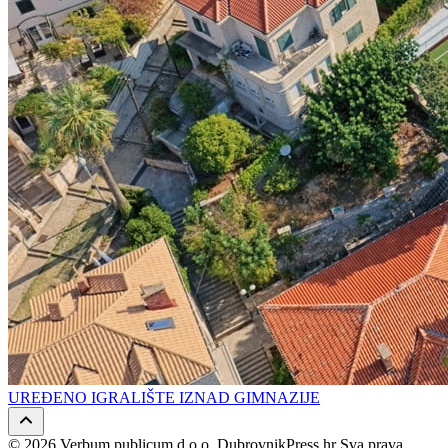
UREĐENO IGRALIŠTE IZNAD GIMNAZIJE
© 2026 Verbum publicum d.o.o. DubrovnikPress.hr Sva prava