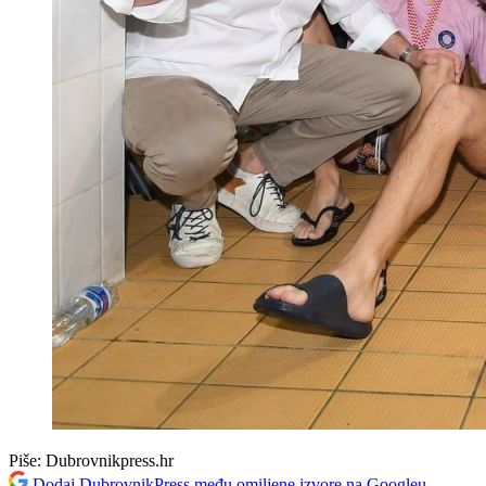
Piše:
Dubrovnikpress.hr
Dodaj DubrovnikPress među omiljene izvore na Googleu