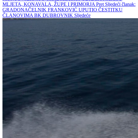
MLJETA, KONAVALA, ŽUPE I PRIMORJA
Pret
Sljedeći članak:
GRADONAČELNIK FRANKOVIĆ UPUTIO ČESTITKU
ČLANOVIMA BK DUBROVNIK
Sljedeće