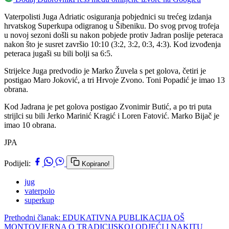
Vaterpolisti Juga Adriatic osiguranja pobjednici su trećeg izdanja
hrvatskog Superkupa odigranog u Šibeniku. Do svog prvog trofeja
u novoj sezoni došli su nakon pobjede protiv Jadran poslije peteraca
nakon što je susret završio 10:10 (3:2, 3:2, 0:3, 4:3). Kod izvođenja
peteraca jugaši su bili bolji sa 6:5.
Strijelce Juga predvodio je Marko Žuvela s pet golova, četiri je
postigao Maro Joković, a tri Hrvoje Zvono. Toni Popadić je imao 13
obrana.
Kod Jadrana je pet golova postigao Zvonimir Butić, a po tri puta
strijlci su bili Jerko Marinić Kragić i Loren Fatović. Marko Bijač je
imao 10 obrana.
JPA
Podijeli:
Kopirano!
jug
vaterpolo
superkup
Prethodni članak: EDUKATIVNA PUBLIKACIJA OŠ
MONTOVJERNA O TRADICIJSKOJ ODJEĆI I NAKITU