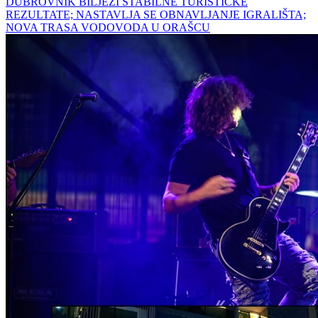
DUBROVNIK BILJEŽI STABILNE TURISTIČKE
REZULTATE; NASTAVLJA SE OBNAVLJANJE IGRALIŠTA;
NOVA TRASA VODOVODA U ORAŠCU