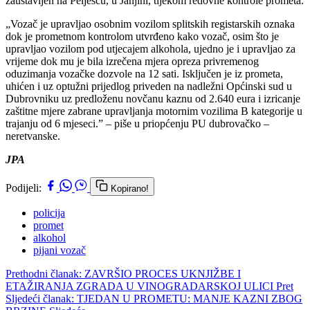
zaustavljen na Pelješcu, u Janjini, tijekom redovne kontrole prometa.
„Vozač je upravljao osobnim vozilom splitskih registarskih oznaka
dok je prometnom kontrolom utvrđeno kako vozač, osim što je
upravljao vozilom pod utjecajem alkohola, ujedno je i upravljao za
vrijeme dok mu je bila izrečena mjera opreza privremenog
oduzimanja vozačke dozvole na 12 sati. Isključen je iz prometa,
uhićen i uz optužni prijedlog priveden na nadležni Općinski sud u
Dubrovniku uz predloženu novčanu kaznu od 2.640 eura i izricanje
zaštitne mjere zabrane upravljanja motornim vozilima B kategorije u
trajanju od 6 mjeseci.” – piše u priopćenju PU dubrovačko –
neretvanske.
JPA
Podijeli:
Kopirano!
policija
promet
alkohol
pijani vozač
Prethodni članak: ZAVRŠIO PROCES UKNJIŽBE I
ETAŽIRANJA ZGRADA U VINOGRADARSKOJ ULICI
Pret
Sljedeći članak: TJEDAN U PROMETU: MANJE KAZNI ZBOG