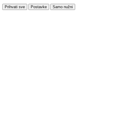
Prihvati sve
Postavke
Samo nužni