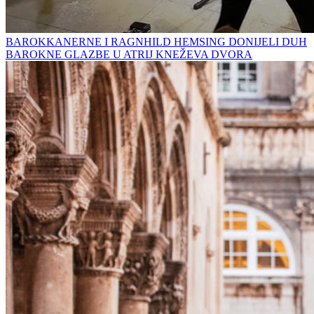
BAROKKANERNE I RAGNHILD HEMSING DONIJELI DUH
BAROKNE GLAZBE U ATRIJ KNEŽEVA DVORA