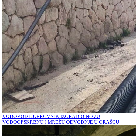
VODOVOD DUBROVNIK IZGRADIO NOVU
VODOOPSKRBNU I MREŽU ODVODNJE U ORAŠCU