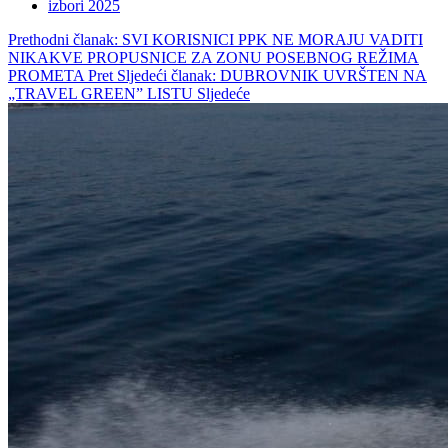
izbori 2025
Prethodni članak: SVI KORISNICI PPK NE MORAJU VADITI
NIKAKVE PROPUSNICE ZA ZONU POSEBNOG REŽIMA
PROMETA
Pret
Sljedeći članak: DUBROVNIK UVRŠTEN NA
„TRAVEL GREEN” LISTU
Sljedeće